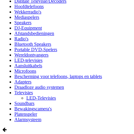
Digitale Televisie/Decoders
Hoofdtelefoons
Wekkerradio's
Mediaspelers
Speakers
DJ-Equipment
Afstandsbedieningen
Radio's
Bluetooth Speakers
Portable DVD-Spelers
Wereldontvangers
LED-televisies
Aansluitkabels
Microfoons
Bescherming voor telefoons, laptops en tablets
Adapters
Draadloze audio systemen
Televisies
LED-Televisies
Soundbars
Bewakingscamera's
Platenspeler
Alarmsysteem