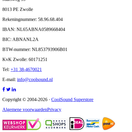
8013 PE Zwolle
Rekeningnummer: 58.96.68.404
IBAN: NL65ABNA0589668404
BIC: ABNANL2A
BTW-nummer: NL853793906B01
KvK Zwolle: 60171251
Tel:
+31 38-4670021
E-mail:
info@coolsound.nl
Copyright © 2004-2026 ·
CoolSound Superstore
Algemene voorwaarden
Privacy