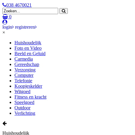
038 4670021
0
login
registreren
×
Huishoudelijk
Foto en Video
Beeld en Geluid
Carmedia
Gereedschap
Verzorging
Computer
Telefonie
Koopjeskelder
Witgoed
Fitness en kracht
Speelgoed
Outdoor
Verlichting
Huishoudelijk