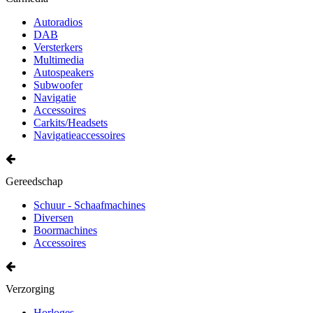
Autoradios
DAB
Versterkers
Multimedia
Autospeakers
Subwoofer
Navigatie
Accessoires
Carkits/Headsets
Navigatieaccessoires
Gereedschap
Schuur - Schaafmachines
Diversen
Boormachines
Accessoires
Verzorging
Horloges