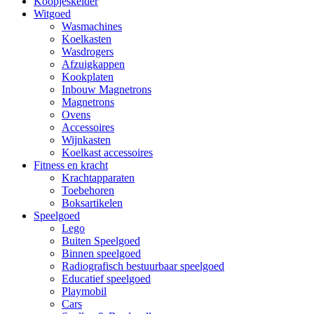
Koopjeskelder
Witgoed
Wasmachines
Koelkasten
Wasdrogers
Afzuigkappen
Kookplaten
Inbouw Magnetrons
Magnetrons
Ovens
Accessoires
Wijnkasten
Koelkast accessoires
Fitness en kracht
Krachtapparaten
Toebehoren
Boksartikelen
Speelgoed
Lego
Buiten Speelgoed
Binnen speelgoed
Radiografisch bestuurbaar speelgoed
Educatief speelgoed
Playmobil
Cars