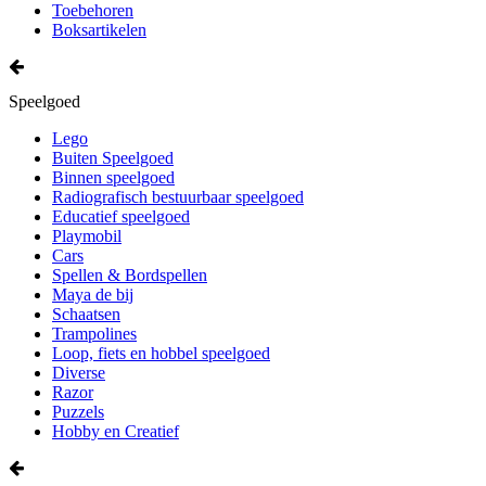
Toebehoren
Boksartikelen
Speelgoed
Lego
Buiten Speelgoed
Binnen speelgoed
Radiografisch bestuurbaar speelgoed
Educatief speelgoed
Playmobil
Cars
Spellen & Bordspellen
Maya de bij
Schaatsen
Trampolines
Loop, fiets en hobbel speelgoed
Diverse
Razor
Puzzels
Hobby en Creatief