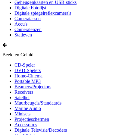
Geheugenkaarten en USB-sticks
Digitale Fotolijst
Digitale spiegelreflexcamera's
Cameratassen
Accu's
Cameralenzen
Statieven
Beeld en Geluid
CD-Speler
DVD-Spelers
Home-Cinema
Portable MP3
Beamers/Projectors
Receivers
Satelliet
Muurbeugels/Standaards
Marine Audio
Minisets
Projectieschermen
Accessoires
Digitale Televisie/Decoders