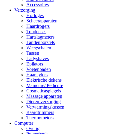
Accessoires
Verzorging
Horloges
Scheerapparaten
Haardrogers
Tondeuses
Hartslagmeters
Tandenborstels
Weegschalen
Tassen
Ladyshaves
Epilators
Voetenbaden
Haarstylers
Elektrische dekens
Manicure/ Pedicure
Cosmeticaspiegels
Massage apparaten
Dieren verzorging
Verwarmingskussen
Baardtrimmers
Thermometers
Computer
Overig
Powerbank