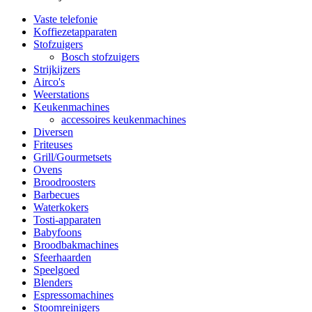
Vaste telefonie
Koffiezetapparaten
Stofzuigers
Bosch stofzuigers
Strijkijzers
Airco's
Weerstations
Keukenmachines
accessoires keukenmachines
Diversen
Friteuses
Grill/Gourmetsets
Ovens
Broodroosters
Barbecues
Waterkokers
Tosti-apparaten
Babyfoons
Broodbakmachines
Sfeerhaarden
Speelgoed
Blenders
Espressomachines
Stoomreinigers