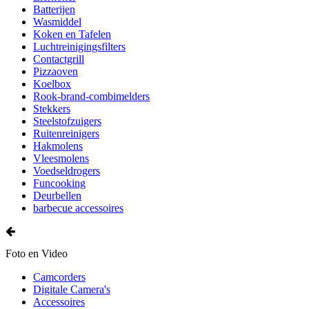
Batterijen
Wasmiddel
Koken en Tafelen
Luchtreinigingsfilters
Contactgrill
Pizzaoven
Koelbox
Rook-brand-combimelders
Stekkers
Steelstofzuigers
Ruitenreinigers
Hakmolens
Vleesmolens
Voedseldrogers
Funcooking
Deurbellen
barbecue accessoires
Foto en Video
Camcorders
Digitale Camera's
Accessoires