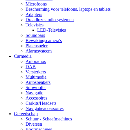
Microfoons
Bescherming voor telefoons, laptops en tablets
Adapters
Draadloze audio systemen
Televisies
LED-Televisies
Soundbars
Bewakingscamera's
Platenspeler
Alarmsysteem
Carmedia
Autoradios
DAB
Versterkers
Multimedia
Autospeakers
Subwoofer
Navigatie
Accessoires
Carkits/Headsets
Navigatieaccessoires
Gereedschap
Schuur - Schaafmachines
Diversen
Boormachines