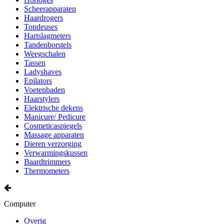
Scheerapparaten
Haardrogers
Tondeuses
Hartslagmeters
Tandenborstels
Weegschalen
Tassen
Ladyshaves
Epilators
Voetenbaden
Haarstylers
Elektrische dekens
Manicure/ Pedicure
Cosmeticaspiegels
Massage apparaten
Dieren verzorging
Verwarmingskussen
Baardtrimmers
Thermometers
Computer
Overig