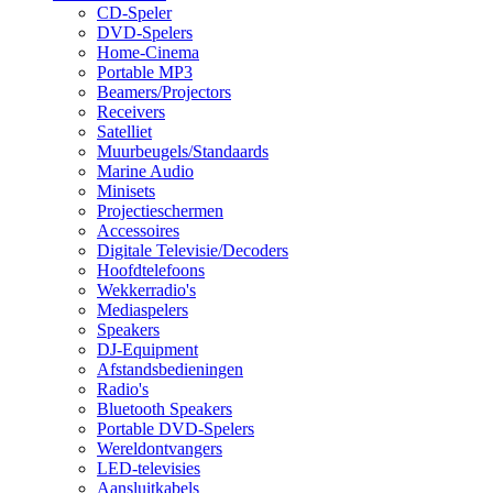
CD-Speler
DVD-Spelers
Home-Cinema
Portable MP3
Beamers/Projectors
Receivers
Satelliet
Muurbeugels/Standaards
Marine Audio
Minisets
Projectieschermen
Accessoires
Digitale Televisie/Decoders
Hoofdtelefoons
Wekkerradio's
Mediaspelers
Speakers
DJ-Equipment
Afstandsbedieningen
Radio's
Bluetooth Speakers
Portable DVD-Spelers
Wereldontvangers
LED-televisies
Aansluitkabels