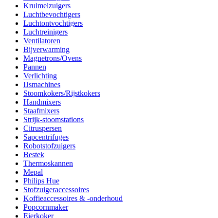
Kruimelzuigers
Luchtbevochtigers
Luchtontvochtigers
Luchtreinigers
Ventilatoren
Bijverwarming
Magnetrons/Ovens
Pannen
Verlichting
IJsmachines
Stoomkokers/Rijstkokers
Handmixers
Staafmixers
Strijk-stoomstations
Citruspersen
Sapcentrifuges
Robotstofzuigers
Bestek
Thermoskannen
Mepal
Philips Hue
Stofzuigeraccessoires
Koffieaccessoires & -onderhoud
Popcornmaker
Eierkoker