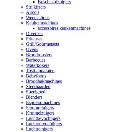
Bosch stofzuigers
Strijkijzers
Airco's
Weerstations
Keukenmachines
accessoires keukenmachines
Diversen
Friteuses
Grill/Gourmetsets
Ovens
Broodroosters
Barbecues
Waterkokers
Tosti-apparaten
Babyfoons
Broodbakmachines
Sfeerhaarden
Speelgoed
Blenders
Espressomachines
Stoomreinigers
Kruimelzuigers
Luchtbevochtigers
Luchtontvochtigers
Luchtreinigers