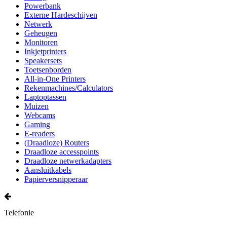
Powerbank
Externe Hardeschijven
Netwerk
Geheugen
Monitoren
Inkjetprinters
Speakersets
Toetsenborden
All-in-One Printers
Rekenmachines/Calculators
Laptoptassen
Muizen
Webcams
Gaming
E-readers
(Draadloze) Routers
Draadloze accesspoints
Draadloze netwerkadapters
Aansluitkabels
Papierversnipperaar
Telefonie