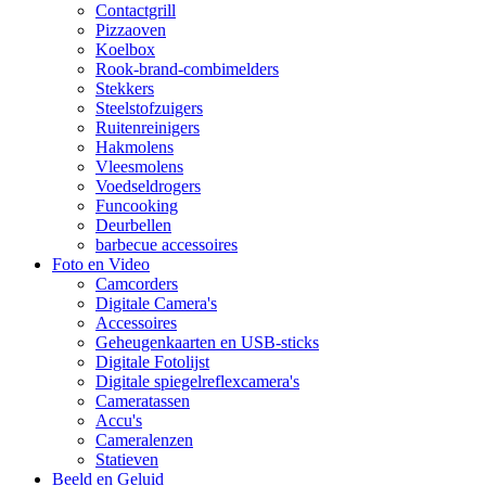
Contactgrill
Pizzaoven
Koelbox
Rook-brand-combimelders
Stekkers
Steelstofzuigers
Ruitenreinigers
Hakmolens
Vleesmolens
Voedseldrogers
Funcooking
Deurbellen
barbecue accessoires
Foto en Video
Camcorders
Digitale Camera's
Accessoires
Geheugenkaarten en USB-sticks
Digitale Fotolijst
Digitale spiegelreflexcamera's
Cameratassen
Accu's
Cameralenzen
Statieven
Beeld en Geluid