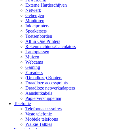
Externe Hardeschijven
Netwerk
Geheugen
Monitoren
Inkjetprinters
Speakersets
Toetsenborden
All-in-One Printers
Rekenmachines/Calculators
Laptoptassen
Muizen
Webcams
Gaming
E-readers
(Draadloze) Routers
Draadloze accesspoints
Draadloze netwerkadapters
Aansluitkabels
Papierversnipperaar
Telefonie
Telefoonaccessoires
Vaste telefonie
Mobiele telefoons
Walkie Talkies