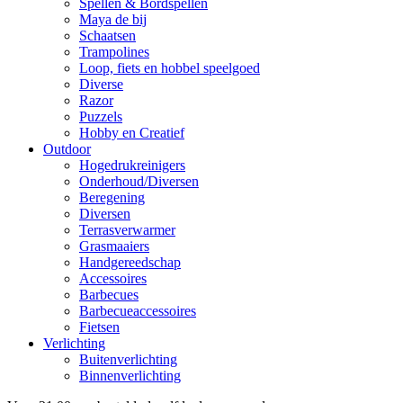
Spellen & Bordspellen
Maya de bij
Schaatsen
Trampolines
Loop, fiets en hobbel speelgoed
Diverse
Razor
Puzzels
Hobby en Creatief
Outdoor
Hogedrukreinigers
Onderhoud/Diversen
Beregening
Diversen
Terrasverwarmer
Grasmaaiers
Handgereedschap
Accessoires
Barbecues
Barbecueaccessoires
Fietsen
Verlichting
Buitenverlichting
Binnenverlichting