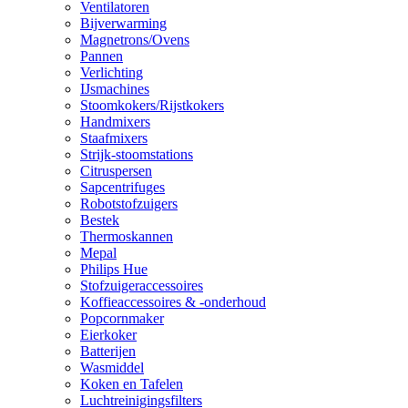
Ventilatoren
Bijverwarming
Magnetrons/Ovens
Pannen
Verlichting
IJsmachines
Stoomkokers/Rijstkokers
Handmixers
Staafmixers
Strijk-stoomstations
Citruspersen
Sapcentrifuges
Robotstofzuigers
Bestek
Thermoskannen
Mepal
Philips Hue
Stofzuigeraccessoires
Koffieaccessoires & -onderhoud
Popcornmaker
Eierkoker
Batterijen
Wasmiddel
Koken en Tafelen
Luchtreinigingsfilters