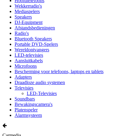
Hoofdtelefoons
Wekkerradio's
Mediaspelers
Speakers
DJ-Equipment
Afstandsbedieningen
Radio's
Bluetooth Speakers
Portable DVD-Spelers
Wereldontvangers
LED-televisies
Aansluitkabels
Microfoons
Bescherming voor telefoons, laptops en tablets
Adapters
Draadloze audio systemen
Televisies
LED-Televisies
Soundbars
Bewakingscamera's
Platenspeler
Alarmsysteem
Carmedia