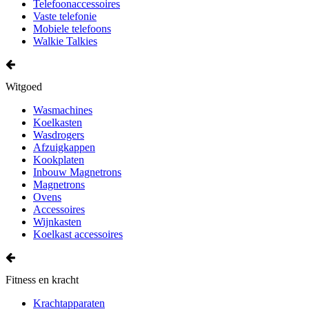
Telefoonaccessoires
Vaste telefonie
Mobiele telefoons
Walkie Talkies
Witgoed
Wasmachines
Koelkasten
Wasdrogers
Afzuigkappen
Kookplaten
Inbouw Magnetrons
Magnetrons
Ovens
Accessoires
Wijnkasten
Koelkast accessoires
Fitness en kracht
Krachtapparaten