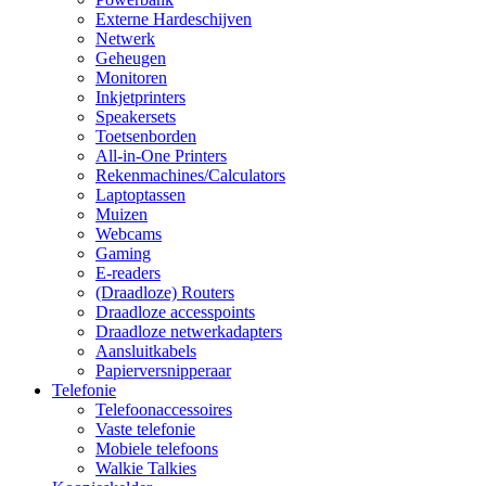
Externe Hardeschijven
Netwerk
Geheugen
Monitoren
Inkjetprinters
Speakersets
Toetsenborden
All-in-One Printers
Rekenmachines/Calculators
Laptoptassen
Muizen
Webcams
Gaming
E-readers
(Draadloze) Routers
Draadloze accesspoints
Draadloze netwerkadapters
Aansluitkabels
Papierversnipperaar
Telefonie
Telefoonaccessoires
Vaste telefonie
Mobiele telefoons
Walkie Talkies