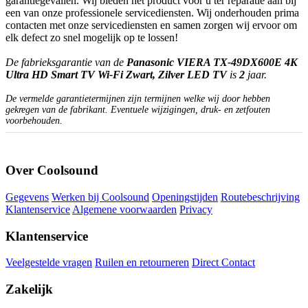
garantiegevallen. Wij bieden het product voor u ter reparatie aan bij
een van onze professionele servicediensten. Wij onderhouden prima
contacten met onze servicediensten en samen zorgen wij ervoor om
elk defect zo snel mogelijk op te lossen!
De fabrieksgarantie van de
Panasonic VIERA TX-49DX600E 4K
Ultra HD Smart TV Wi-Fi Zwart, Zilver LED TV
is
2
jaar.
De vermelde garantietermijnen zijn termijnen welke wij door hebben
gekregen van de fabrikant. Eventuele wijzigingen, druk- en zetfouten
voorbehouden.
Over Coolsound
Gegevens
Werken bij Coolsound
Openingstijden
Routebeschrijving
Klantenservice
Algemene voorwaarden
Privacy
Klantenservice
Veelgestelde vragen
Ruilen en retourneren
Direct Contact
Zakelijk