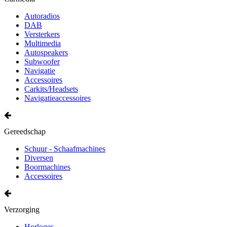
Autoradios
DAB
Versterkers
Multimedia
Autospeakers
Subwoofer
Navigatie
Accessoires
Carkits/Headsets
Navigatieaccessoires
Gereedschap
Schuur - Schaafmachines
Diversen
Boormachines
Accessoires
Verzorging
Horloges