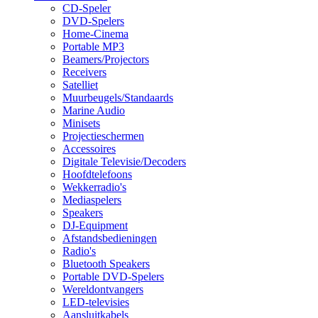
CD-Speler
DVD-Spelers
Home-Cinema
Portable MP3
Beamers/Projectors
Receivers
Satelliet
Muurbeugels/Standaards
Marine Audio
Minisets
Projectieschermen
Accessoires
Digitale Televisie/Decoders
Hoofdtelefoons
Wekkerradio's
Mediaspelers
Speakers
DJ-Equipment
Afstandsbedieningen
Radio's
Bluetooth Speakers
Portable DVD-Spelers
Wereldontvangers
LED-televisies
Aansluitkabels