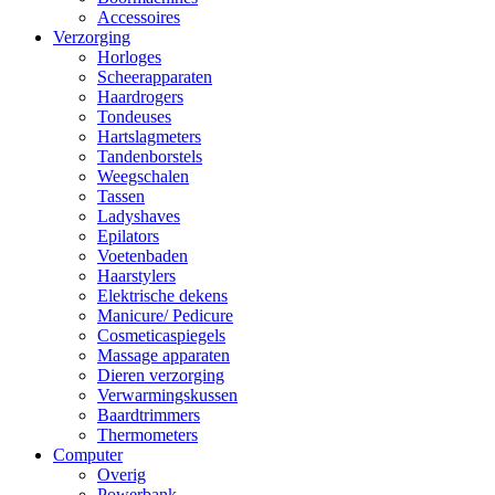
Accessoires
Verzorging
Horloges
Scheerapparaten
Haardrogers
Tondeuses
Hartslagmeters
Tandenborstels
Weegschalen
Tassen
Ladyshaves
Epilators
Voetenbaden
Haarstylers
Elektrische dekens
Manicure/ Pedicure
Cosmeticaspiegels
Massage apparaten
Dieren verzorging
Verwarmingskussen
Baardtrimmers
Thermometers
Computer
Overig
Powerbank