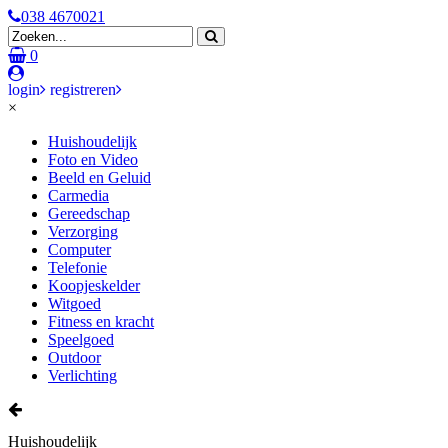
038 4670021
0
login
registreren
×
Huishoudelijk
Foto en Video
Beeld en Geluid
Carmedia
Gereedschap
Verzorging
Computer
Telefonie
Koopjeskelder
Witgoed
Fitness en kracht
Speelgoed
Outdoor
Verlichting
Huishoudelijk