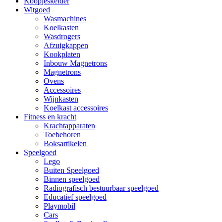
Koopjeskelder
Witgoed
Wasmachines
Koelkasten
Wasdrogers
Afzuigkappen
Kookplaten
Inbouw Magnetrons
Magnetrons
Ovens
Accessoires
Wijnkasten
Koelkast accessoires
Fitness en kracht
Krachtapparaten
Toebehoren
Boksartikelen
Speelgoed
Lego
Buiten Speelgoed
Binnen speelgoed
Radiografisch bestuurbaar speelgoed
Educatief speelgoed
Playmobil
Cars