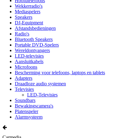
Hoofdtelefoons
Wekkerradio's
Mediaspelers
Speakers
DJ-Equipment
Afstandsbedieningen
Radio's
Bluetooth Speakers
Portable DVD-Spelers
Wereldontvangers
LED-televisies
Aansluitkabels
Microfoons
Bescherming voor telefoons, laptops en tablets
Adapters
Draadloze audio systemen
Televisies
LED-Televisies
Soundbars
Bewakingscamera's
Platenspeler
Alarmsysteem
Carmedia