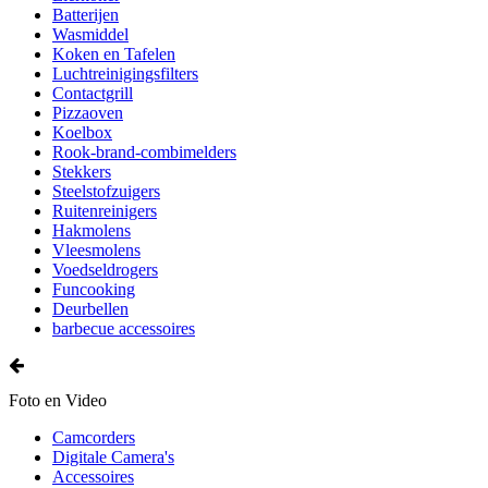
Batterijen
Wasmiddel
Koken en Tafelen
Luchtreinigingsfilters
Contactgrill
Pizzaoven
Koelbox
Rook-brand-combimelders
Stekkers
Steelstofzuigers
Ruitenreinigers
Hakmolens
Vleesmolens
Voedseldrogers
Funcooking
Deurbellen
barbecue accessoires
Foto en Video
Camcorders
Digitale Camera's
Accessoires