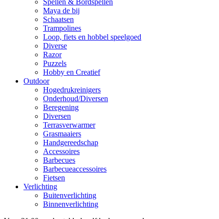
Spellen & Bordspellen
Maya de bij
Schaatsen
Trampolines
Loop, fiets en hobbel speelgoed
Diverse
Razor
Puzzels
Hobby en Creatief
Outdoor
Hogedrukreinigers
Onderhoud/Diversen
Beregening
Diversen
Terrasverwarmer
Grasmaaiers
Handgereedschap
Accessoires
Barbecues
Barbecueaccessoires
Fietsen
Verlichting
Buitenverlichting
Binnenverlichting