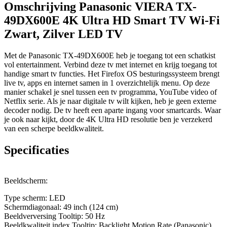
Omschrijving Panasonic VIERA TX-
49DX600E 4K Ultra HD Smart TV Wi-Fi
Zwart, Zilver LED TV
Met de Panasonic TX-49DX600E heb je toegang tot een schatkist
vol entertainment. Verbind deze tv met internet en krijg toegang tot
handige smart tv functies. Het Firefox OS besturingssysteem brengt
live tv, apps en internet samen in 1 overzichtelijk menu. Op deze
manier schakel je snel tussen een tv programma, YouTube video of
Netflix serie. Als je naar digitale tv wilt kijken, heb je geen externe
decoder nodig. De tv heeft een aparte ingang voor smartcards. Waar
je ook naar kijkt, door de 4K Ultra HD resolutie ben je verzekerd
van een scherpe beeldkwaliteit.
Specificaties
Beeldscherm:
Type scherm: LED
Schermdiagonaal: 49 inch (124 cm)
Beeldverversing Tooltip: 50 Hz
Beeldkwaliteit index Tooltip: Backlight Motion Rate (Panasonic)