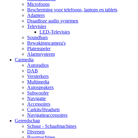
Microfoons
Bescherming voor telefoons, laptops en tablets
Adapters
Draadloze audio systemen
Televisies
LED-Televisies
Soundbars
Bewakingscamera's
Platenspeler
Alarmsysteem
Carmedia
Autoradios
DAB
Versterkers
Multimedia
Autospeakers
Subwoofer
Navigatie
Accessoires
Carkits/Headsets
Navigatieaccessoires
Gereedschap
Schuur - Schaafmachines
Diversen
Boormachines