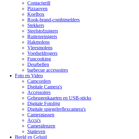
Contactgrill
Pizzaoven
Koelbox
Rook-brand-combimelders
Stekkers
Steelstofzuigers
Ruitenreinigers
Hakmolens
Vleesmolens
Voedseldrogers
Funcooking
Deurbellen
barbecue accessoires
Foto en Video
Camcorders
Digitale Camera's
Accessoires
Geheugenkaarten en USB-sticks
Digitale Fotolijst
Digitale spiegelreflexcamera's
Cameratassen
Accu's
Cameralenzen
Statieven
Beeld en Geluid