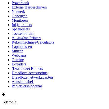
Powerbank
Externe Hardeschijven
Netwerk
Geheugen
Monitoren
Inkjetprinters
Speakersets
Toetsenborden
All-in-One Printers
Rekenmachines/Calculators
Laptoptassen
Muizen
Webcams
Gaming
E-readers
(Draadloze) Routers
Draadloze accesspoints
Draadloze netwerkadapters
Aansluitkabels
Papierversnipperaar
Telefonie