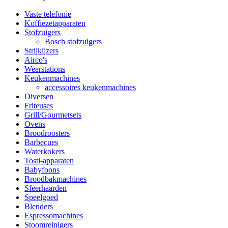
Vaste telefonie
Koffiezetapparaten
Stofzuigers
Bosch stofzuigers
Strijkijzers
Airco's
Weerstations
Keukenmachines
accessoires keukenmachines
Diversen
Friteuses
Grill/Gourmetsets
Ovens
Broodroosters
Barbecues
Waterkokers
Tosti-apparaten
Babyfoons
Broodbakmachines
Sfeerhaarden
Speelgoed
Blenders
Espressomachines
Stoomreinigers