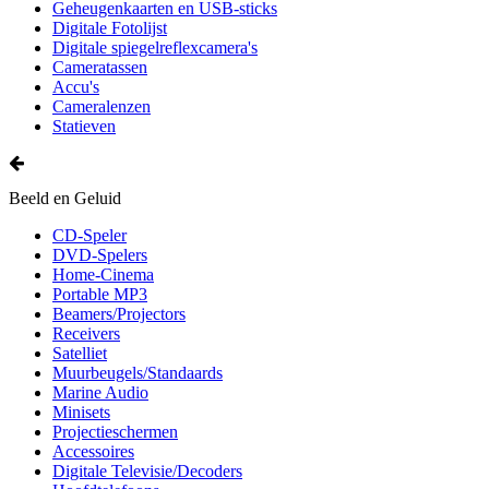
Geheugenkaarten en USB-sticks
Digitale Fotolijst
Digitale spiegelreflexcamera's
Cameratassen
Accu's
Cameralenzen
Statieven
Beeld en Geluid
CD-Speler
DVD-Spelers
Home-Cinema
Portable MP3
Beamers/Projectors
Receivers
Satelliet
Muurbeugels/Standaards
Marine Audio
Minisets
Projectieschermen
Accessoires
Digitale Televisie/Decoders