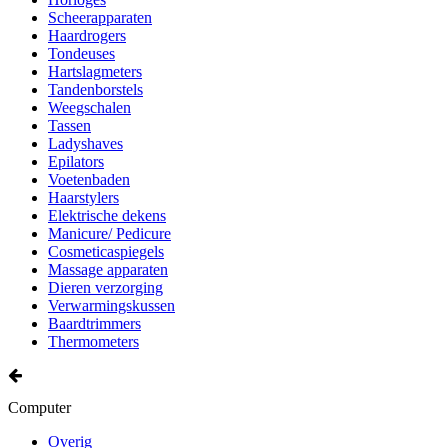
Scheerapparaten
Haardrogers
Tondeuses
Hartslagmeters
Tandenborstels
Weegschalen
Tassen
Ladyshaves
Epilators
Voetenbaden
Haarstylers
Elektrische dekens
Manicure/ Pedicure
Cosmeticaspiegels
Massage apparaten
Dieren verzorging
Verwarmingskussen
Baardtrimmers
Thermometers
Computer
Overig