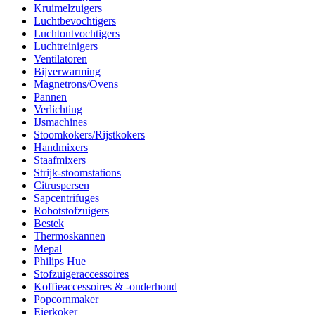
Kruimelzuigers
Luchtbevochtigers
Luchtontvochtigers
Luchtreinigers
Ventilatoren
Bijverwarming
Magnetrons/Ovens
Pannen
Verlichting
IJsmachines
Stoomkokers/Rijstkokers
Handmixers
Staafmixers
Strijk-stoomstations
Citruspersen
Sapcentrifuges
Robotstofzuigers
Bestek
Thermoskannen
Mepal
Philips Hue
Stofzuigeraccessoires
Koffieaccessoires & -onderhoud
Popcornmaker
Eierkoker