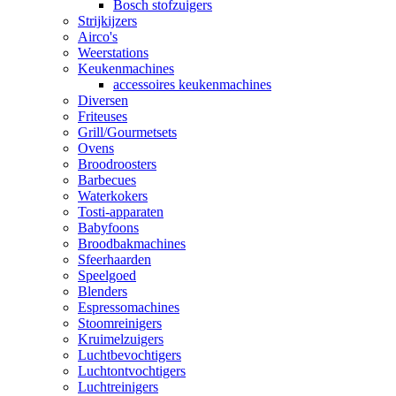
Bosch stofzuigers
Strijkijzers
Airco's
Weerstations
Keukenmachines
accessoires keukenmachines
Diversen
Friteuses
Grill/Gourmetsets
Ovens
Broodroosters
Barbecues
Waterkokers
Tosti-apparaten
Babyfoons
Broodbakmachines
Sfeerhaarden
Speelgoed
Blenders
Espressomachines
Stoomreinigers
Kruimelzuigers
Luchtbevochtigers
Luchtontvochtigers
Luchtreinigers