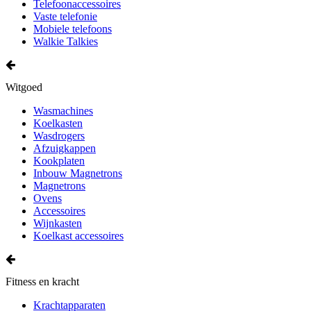
Telefoonaccessoires
Vaste telefonie
Mobiele telefoons
Walkie Talkies
Witgoed
Wasmachines
Koelkasten
Wasdrogers
Afzuigkappen
Kookplaten
Inbouw Magnetrons
Magnetrons
Ovens
Accessoires
Wijnkasten
Koelkast accessoires
Fitness en kracht
Krachtapparaten