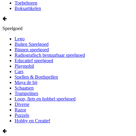
Toebehoren
Boksartikelen
Speelgoed
Lego
Buiten Speelgoed
Binnen speelgoed
Radiografisch bestuurbaar speelgoed
Educatief speelgoed
Playmobil
Cars
Spellen & Bordspellen
Maya de bij
Schaatsen
Trampolines
Loop, fiets en hobbel speelgoed
Diverse
Razor
Puzzels
Hobby en Creatief