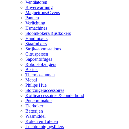
Ventilatoren
Bijverwarming
Magnetrons/Ovens
Pannen
Verlichting
IJsmachines
Stoomkokers/Rijstkokers
Handmixers
Staafmixers
Strijk-stoomstations
Citruspersen
Sapcentrifuges
Robotstofzuigers
Bestek
Thermoskannen
Mepal
Philips Hue
Stofzuigeraccessoires
Koffieaccessoires & -onderhoud
Popcornmaker
Eierkoker
Batterijen
Wasmiddel
Koken en Tafelen
Luchtreinigingsfilters