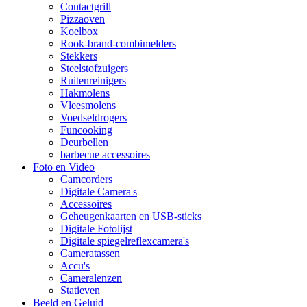
Contactgrill
Pizzaoven
Koelbox
Rook-brand-combimelders
Stekkers
Steelstofzuigers
Ruitenreinigers
Hakmolens
Vleesmolens
Voedseldrogers
Funcooking
Deurbellen
barbecue accessoires
Foto en Video
Camcorders
Digitale Camera's
Accessoires
Geheugenkaarten en USB-sticks
Digitale Fotolijst
Digitale spiegelreflexcamera's
Cameratassen
Accu's
Cameralenzen
Statieven
Beeld en Geluid