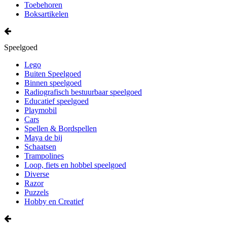
Toebehoren
Boksartikelen
Speelgoed
Lego
Buiten Speelgoed
Binnen speelgoed
Radiografisch bestuurbaar speelgoed
Educatief speelgoed
Playmobil
Cars
Spellen & Bordspellen
Maya de bij
Schaatsen
Trampolines
Loop, fiets en hobbel speelgoed
Diverse
Razor
Puzzels
Hobby en Creatief