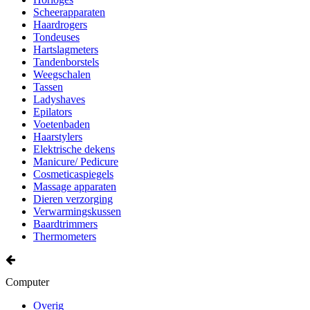
Scheerapparaten
Haardrogers
Tondeuses
Hartslagmeters
Tandenborstels
Weegschalen
Tassen
Ladyshaves
Epilators
Voetenbaden
Haarstylers
Elektrische dekens
Manicure/ Pedicure
Cosmeticaspiegels
Massage apparaten
Dieren verzorging
Verwarmingskussen
Baardtrimmers
Thermometers
Computer
Overig