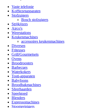
Vaste telefonie
Koffiezetapparaten
Stofzuigers
Bosch stofzuigers
Strijkijzers
Airco's
Weerstations
Keukenmachines
accessoires keukenmachines
Diversen
Friteuses
Grill/Gourmetsets
Ovens
Broodroosters
Barbecues
Waterkokers
Tosti-apparaten
Babyfoons
Broodbakmachines
Sfeerhaarden
Speelgoed
Blenders
Espressomachines
Stoomreinigers