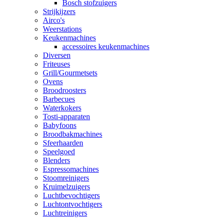
Bosch stofzuigers
Strijkijzers
Airco's
Weerstations
Keukenmachines
accessoires keukenmachines
Diversen
Friteuses
Grill/Gourmetsets
Ovens
Broodroosters
Barbecues
Waterkokers
Tosti-apparaten
Babyfoons
Broodbakmachines
Sfeerhaarden
Speelgoed
Blenders
Espressomachines
Stoomreinigers
Kruimelzuigers
Luchtbevochtigers
Luchtontvochtigers
Luchtreinigers