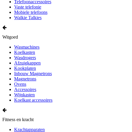
Telefoonaccessoires
Vaste telefonie
Mobiele telefoons
Walkie Talkies
Witgoed
Wasmachines
Koelkasten
Wasdrogers
Afzuigkappen
Kookplaten
Inbouw Magnetrons
Magnetrons
Ovens
Accessoires
Wijnkasten
Koelkast accessoires
Fitness en kracht
Krachtapparaten