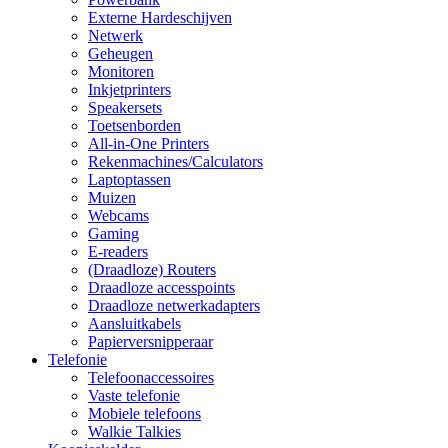
Externe Hardeschijven
Netwerk
Geheugen
Monitoren
Inkjetprinters
Speakersets
Toetsenborden
All-in-One Printers
Rekenmachines/Calculators
Laptoptassen
Muizen
Webcams
Gaming
E-readers
(Draadloze) Routers
Draadloze accesspoints
Draadloze netwerkadapters
Aansluitkabels
Papierversnipperaar
Telefonie
Telefoonaccessoires
Vaste telefonie
Mobiele telefoons
Walkie Talkies