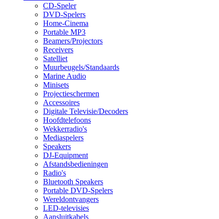
CD-Speler
DVD-Spelers
Home-Cinema
Portable MP3
Beamers/Projectors
Receivers
Satelliet
Muurbeugels/Standaards
Marine Audio
Minisets
Projectieschermen
Accessoires
Digitale Televisie/Decoders
Hoofdtelefoons
Wekkerradio's
Mediaspelers
Speakers
DJ-Equipment
Afstandsbedieningen
Radio's
Bluetooth Speakers
Portable DVD-Spelers
Wereldontvangers
LED-televisies
Aansluitkabels