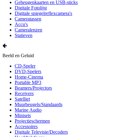
Geheugenkaarten en USB-sticks
Digitale Fotolijst
Digitale spiegelreflexcamera's
Cameratassen
Accu's
Cameralenzen
Statieven
Beeld en Geluid
CD-Speler
DVD-Spelers
Home-Cinema
Portable MP3
Beamers/Projectors
Receivers
Satelliet
Muurbeugels/Standaards
Marine Audio
Minisets
Projectieschermen
Accessoires
Digitale Televisie/Decoders