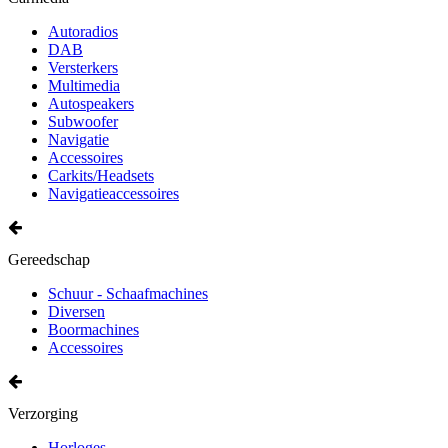
Autoradios
DAB
Versterkers
Multimedia
Autospeakers
Subwoofer
Navigatie
Accessoires
Carkits/Headsets
Navigatieaccessoires
Gereedschap
Schuur - Schaafmachines
Diversen
Boormachines
Accessoires
Verzorging
Horloges