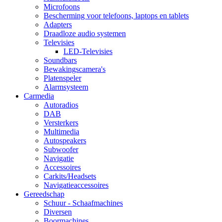
Microfoons
Bescherming voor telefoons, laptops en tablets
Adapters
Draadloze audio systemen
Televisies
LED-Televisies
Soundbars
Bewakingscamera's
Platenspeler
Alarmsysteem
Carmedia
Autoradios
DAB
Versterkers
Multimedia
Autospeakers
Subwoofer
Navigatie
Accessoires
Carkits/Headsets
Navigatieaccessoires
Gereedschap
Schuur - Schaafmachines
Diversen
Boormachines