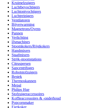
Kruimelzuigers
Luchtbevochtigers
Luchtontvochtigers
Luchtreinigers
Ventilatoren
Bijverwarming
Magnetrons/Ovens
Pannen
Verlichting
IJsmachines
Stoomkokers/Rijstkokers
Handmixers
Staafmixers
Strijk-stoomstations
Citruspersen
Sapcentrifuges
Robotstofzuigers
Bestek
Thermoskannen
Mepal
Philips Hue
Stofzuigeraccessoires
Koffieaccessoires & -onderhoud
Popcornmaker
Eierkoker