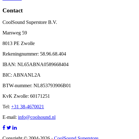
Contact
CoolSound Superstore B.V.
Marsweg 59
8013 PE Zwolle
Rekeningnummer: 58.96.68.404
IBAN: NL65ABNA0589668404
BIC: ABNANL2A
BTW-nummer: NL853793906B01
KvK Zwolle: 60171251
Tel:
+31 38-4670021
E-mail:
info@coolsound.nl
Copyright © 2004-2026 ·
CoolSound Superstore