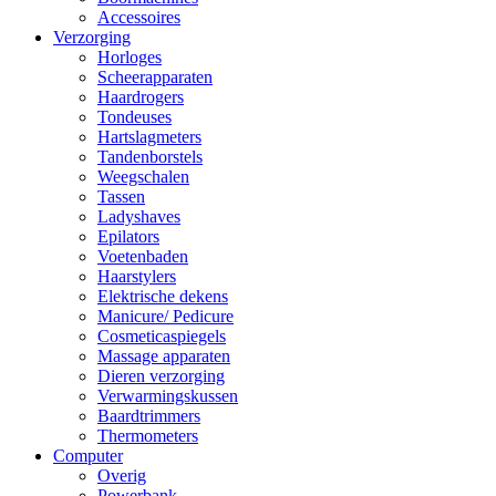
Accessoires
Verzorging
Horloges
Scheerapparaten
Haardrogers
Tondeuses
Hartslagmeters
Tandenborstels
Weegschalen
Tassen
Ladyshaves
Epilators
Voetenbaden
Haarstylers
Elektrische dekens
Manicure/ Pedicure
Cosmeticaspiegels
Massage apparaten
Dieren verzorging
Verwarmingskussen
Baardtrimmers
Thermometers
Computer
Overig
Powerbank