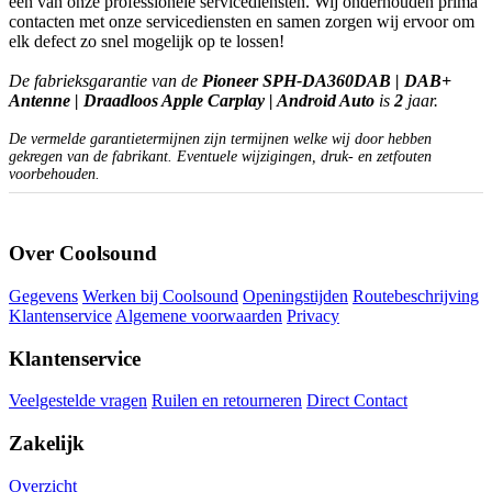
een van onze professionele servicediensten. Wij onderhouden prima
contacten met onze servicediensten en samen zorgen wij ervoor om
elk defect zo snel mogelijk op te lossen!
De fabrieksgarantie van de
Pioneer SPH-DA360DAB | DAB+
Antenne | Draadloos Apple Carplay | Android Auto
is
2
jaar.
De vermelde garantietermijnen zijn termijnen welke wij door hebben
gekregen van de fabrikant. Eventuele wijzigingen, druk- en zetfouten
voorbehouden.
Over Coolsound
Gegevens
Werken bij Coolsound
Openingstijden
Routebeschrijving
Klantenservice
Algemene voorwaarden
Privacy
Klantenservice
Veelgestelde vragen
Ruilen en retourneren
Direct Contact
Zakelijk
Overzicht