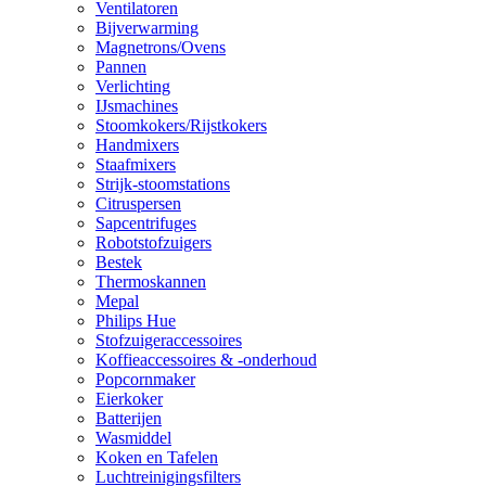
Ventilatoren
Bijverwarming
Magnetrons/Ovens
Pannen
Verlichting
IJsmachines
Stoomkokers/Rijstkokers
Handmixers
Staafmixers
Strijk-stoomstations
Citruspersen
Sapcentrifuges
Robotstofzuigers
Bestek
Thermoskannen
Mepal
Philips Hue
Stofzuigeraccessoires
Koffieaccessoires & -onderhoud
Popcornmaker
Eierkoker
Batterijen
Wasmiddel
Koken en Tafelen
Luchtreinigingsfilters