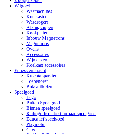
Koopjeskelder
Witgoed
Wasmachines
Koelkasten
Wasdrogers
Afzuigkappen
Kookplaten
Inbouw Magnetrons
Magnetrons
Ovens
Accessoires
Wijnkasten
Koelkast accessoires
Fitness en kracht
Krachtapparaten
Toebehoren
Boksartikelen
Speelgoed
Lego
Buiten Speelgoed
Binnen speelgoed
Radiografisch bestuurbaar speelgoed
Educatief speelgoed
Playmobil
Cars