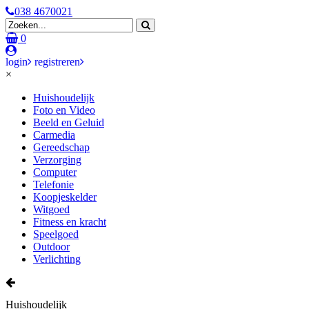
038 4670021
0
login
registreren
×
Huishoudelijk
Foto en Video
Beeld en Geluid
Carmedia
Gereedschap
Verzorging
Computer
Telefonie
Koopjeskelder
Witgoed
Fitness en kracht
Speelgoed
Outdoor
Verlichting
Huishoudelijk