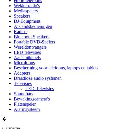
Hoofdtelefoons
Wekkerradio's
Mediaspelers
Speakers
DJ-Equipment
Afstandsbedieningen
Radio's
Bluetooth Speakers
Portable DVD-Spelers
Wereldontvangers
LED-televisies
Aansluitkabels
Microfoons
Bescherming voor telefoons, laptops en tablets
Adapters
Draadloze audio systemen
Televisies
LED-Televisies
Soundbars
Bewakingscamera's
Platenspeler
Alarmsysteem
Carmedia