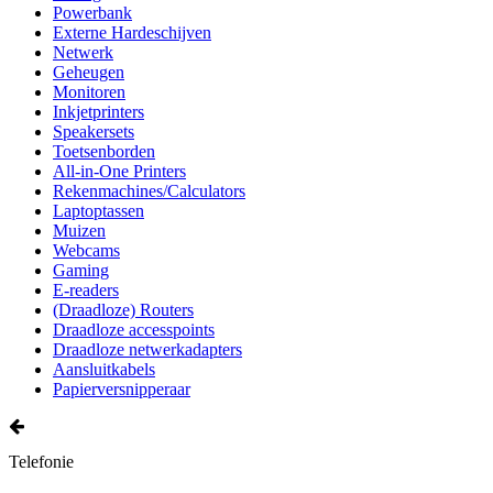
Powerbank
Externe Hardeschijven
Netwerk
Geheugen
Monitoren
Inkjetprinters
Speakersets
Toetsenborden
All-in-One Printers
Rekenmachines/Calculators
Laptoptassen
Muizen
Webcams
Gaming
E-readers
(Draadloze) Routers
Draadloze accesspoints
Draadloze netwerkadapters
Aansluitkabels
Papierversnipperaar
Telefonie