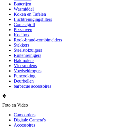
Batterijen
Wasmiddel
Koken en Tafelen
Luchtreinigingsfilters
Contactgrill
Pizzaoven
Koelbox
Rook-brand-combimelders
Stekkers
Steelstofzuigers
Ruitenreinigers
Hakmolens
Vleesmolens
Voedseldrogers
Funcooking
Deurbellen
barbecue accessoires
Foto en Video
Camcorders
Digitale Camera's
Accessoires