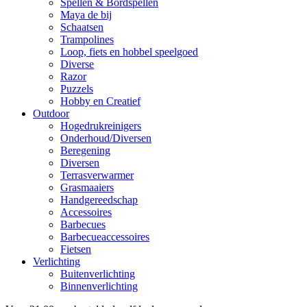
Spellen & Bordspellen
Maya de bij
Schaatsen
Trampolines
Loop, fiets en hobbel speelgoed
Diverse
Razor
Puzzels
Hobby en Creatief
Outdoor
Hogedrukreinigers
Onderhoud/Diversen
Beregening
Diversen
Terrasverwarmer
Grasmaaiers
Handgereedschap
Accessoires
Barbecues
Barbecueaccessoires
Fietsen
Verlichting
Buitenverlichting
Binnenverlichting