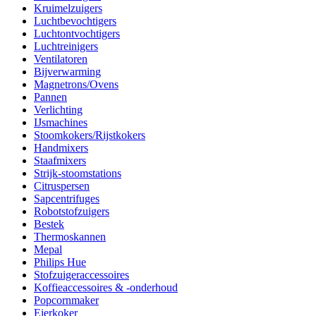
Kruimelzuigers
Luchtbevochtigers
Luchtontvochtigers
Luchtreinigers
Ventilatoren
Bijverwarming
Magnetrons/Ovens
Pannen
Verlichting
IJsmachines
Stoomkokers/Rijstkokers
Handmixers
Staafmixers
Strijk-stoomstations
Citruspersen
Sapcentrifuges
Robotstofzuigers
Bestek
Thermoskannen
Mepal
Philips Hue
Stofzuigeraccessoires
Koffieaccessoires & -onderhoud
Popcornmaker
Eierkoker