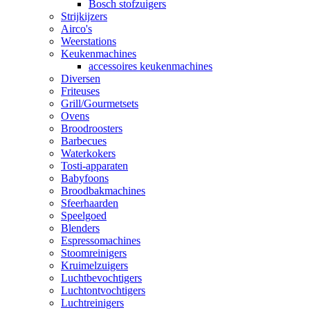
Bosch stofzuigers
Strijkijzers
Airco's
Weerstations
Keukenmachines
accessoires keukenmachines
Diversen
Friteuses
Grill/Gourmetsets
Ovens
Broodroosters
Barbecues
Waterkokers
Tosti-apparaten
Babyfoons
Broodbakmachines
Sfeerhaarden
Speelgoed
Blenders
Espressomachines
Stoomreinigers
Kruimelzuigers
Luchtbevochtigers
Luchtontvochtigers
Luchtreinigers