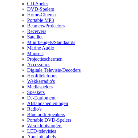
CD-Speler
DVD-Spelers
Home-Cinema
Portable MP3
Beamers/Projectors
Receivers
Satelliet
Muurbeugels/Standaards
Marine Audio
Minisets
Projectieschermen
Accessoires
Digitale Televisie/Decoders
Hoofdtelefoons
Wekkerradio's
Mediaspelers
Speakers
DJ-Equipment
Afstandsbedieningen
Radio's
Bluetooth Speakers
Portable DVD-Spelers
Wereldontvangers
LED-televisies
Aansluitkabels