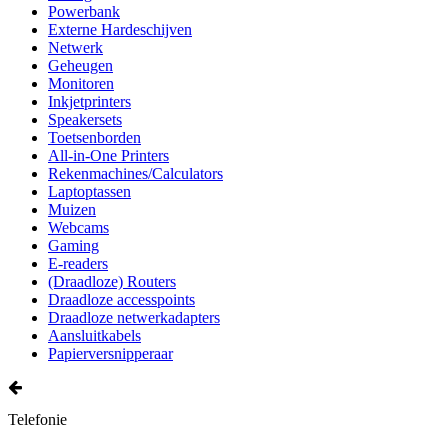
Powerbank
Externe Hardeschijven
Netwerk
Geheugen
Monitoren
Inkjetprinters
Speakersets
Toetsenborden
All-in-One Printers
Rekenmachines/Calculators
Laptoptassen
Muizen
Webcams
Gaming
E-readers
(Draadloze) Routers
Draadloze accesspoints
Draadloze netwerkadapters
Aansluitkabels
Papierversnipperaar
Telefonie