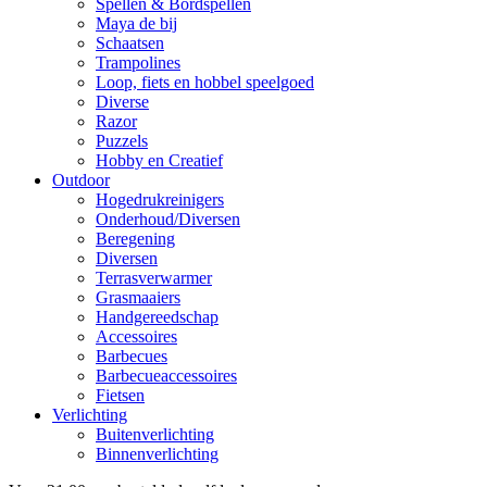
Spellen & Bordspellen
Maya de bij
Schaatsen
Trampolines
Loop, fiets en hobbel speelgoed
Diverse
Razor
Puzzels
Hobby en Creatief
Outdoor
Hogedrukreinigers
Onderhoud/Diversen
Beregening
Diversen
Terrasverwarmer
Grasmaaiers
Handgereedschap
Accessoires
Barbecues
Barbecueaccessoires
Fietsen
Verlichting
Buitenverlichting
Binnenverlichting