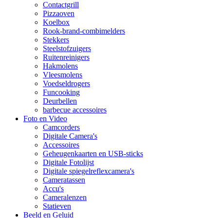
Contactgrill
Pizzaoven
Koelbox
Rook-brand-combimelders
Stekkers
Steelstofzuigers
Ruitenreinigers
Hakmolens
Vleesmolens
Voedseldrogers
Funcooking
Deurbellen
barbecue accessoires
Foto en Video
Camcorders
Digitale Camera's
Accessoires
Geheugenkaarten en USB-sticks
Digitale Fotolijst
Digitale spiegelreflexcamera's
Cameratassen
Accu's
Cameralenzen
Statieven
Beeld en Geluid