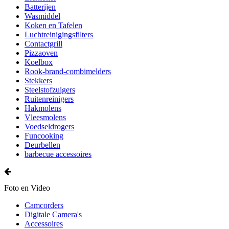
Batterijen
Wasmiddel
Koken en Tafelen
Luchtreinigingsfilters
Contactgrill
Pizzaoven
Koelbox
Rook-brand-combimelders
Stekkers
Steelstofzuigers
Ruitenreinigers
Hakmolens
Vleesmolens
Voedseldrogers
Funcooking
Deurbellen
barbecue accessoires
Foto en Video
Camcorders
Digitale Camera's
Accessoires