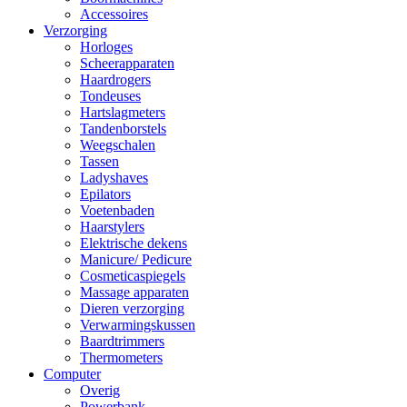
Accessoires
Verzorging
Horloges
Scheerapparaten
Haardrogers
Tondeuses
Hartslagmeters
Tandenborstels
Weegschalen
Tassen
Ladyshaves
Epilators
Voetenbaden
Haarstylers
Elektrische dekens
Manicure/ Pedicure
Cosmeticaspiegels
Massage apparaten
Dieren verzorging
Verwarmingskussen
Baardtrimmers
Thermometers
Computer
Overig
Powerbank