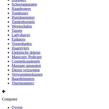
Scheerapparaten
Haardrogers
Tondeuses
Hartslagmeters
Tandenborstels
Weegschalen
Tassen
Ladyshaves
Epilators
Voetenbaden
Haarstylers
Elektrische dekens
Manicure/ Pedicure
Cosmeticaspiegels
Massage apparaten
Dieren verzorging
Verwarmingskussen
Baardtrimmers
Thermometers
Computer
Overig