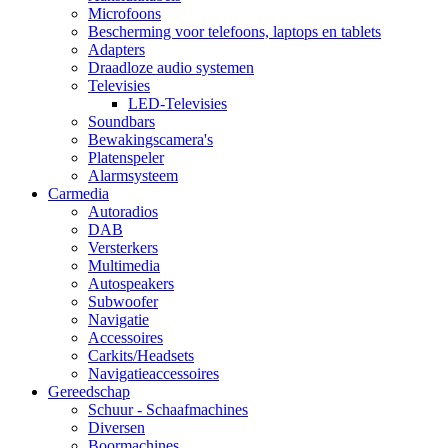
Microfoons
Bescherming voor telefoons, laptops en tablets
Adapters
Draadloze audio systemen
Televisies
LED-Televisies
Soundbars
Bewakingscamera's
Platenspeler
Alarmsysteem
Carmedia
Autoradios
DAB
Versterkers
Multimedia
Autospeakers
Subwoofer
Navigatie
Accessoires
Carkits/Headsets
Navigatieaccessoires
Gereedschap
Schuur - Schaafmachines
Diversen
Boormachines