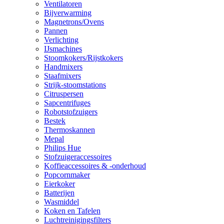
Ventilatoren
Bijverwarming
Magnetrons/Ovens
Pannen
Verlichting
IJsmachines
Stoomkokers/Rijstkokers
Handmixers
Staafmixers
Strijk-stoomstations
Citruspersen
Sapcentrifuges
Robotstofzuigers
Bestek
Thermoskannen
Mepal
Philips Hue
Stofzuigeraccessoires
Koffieaccessoires & -onderhoud
Popcornmaker
Eierkoker
Batterijen
Wasmiddel
Koken en Tafelen
Luchtreinigingsfilters