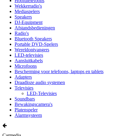
Hoofdtelefoons
Wekkerradio's
Mediaspelers
Speakers
DJ-Equipment
Afstandsbedieningen
Radio's
Bluetooth Speakers
Portable DVD-Spelers
Wereldontvangers
LED-televisies
Aansluitkabels
Microfoons
Bescherming voor telefoons, laptops en tablets
Adapters
Draadloze audio systemen
Televisies
LED-Televisies
Soundbars
Bewakingscamera's
Platenspeler
Alarmsysteem
Carmedia