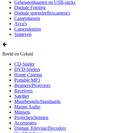
Geheugenkaarten en USB-sticks
Digitale Fotolijst
Digitale spiegelreflexcamera's
Cameratassen
Accu's
Cameralenzen
Statieven
Beeld en Geluid
CD-Speler
DVD-Spelers
Home-Cinema
Portable MP3
Beamers/Projectors
Receivers
Satelliet
Muurbeugels/Standaards
Marine Audio
Minisets
Projectieschermen
Accessoires
Digitale Televisie/Decoders