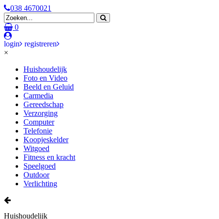
038 4670021
0
login
registreren
×
Huishoudelijk
Foto en Video
Beeld en Geluid
Carmedia
Gereedschap
Verzorging
Computer
Telefonie
Koopjeskelder
Witgoed
Fitness en kracht
Speelgoed
Outdoor
Verlichting
Huishoudelijk