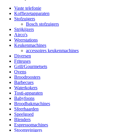
Vaste telefonie
Koffiezetapparaten
Stofzuigers
Bosch stofzuigers
Strijkijzers
Airco's
Weerstations
Keukenmachines
accessoires keukenmachines
Diversen
Friteuses
Grill/Gourmetsets
Ovens
Broodroosters
Barbecues
Waterkokers
Tosti-apparaten
Babyfoons
Broodbakmachines
Sfeerhaarden
Speelgoed
Blenders
Espressomachines
Stoomreinigers