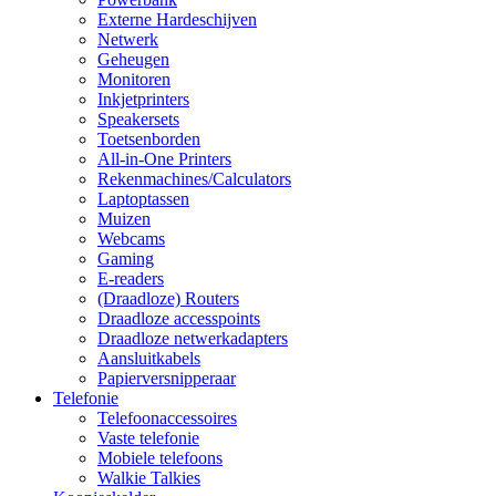
Externe Hardeschijven
Netwerk
Geheugen
Monitoren
Inkjetprinters
Speakersets
Toetsenborden
All-in-One Printers
Rekenmachines/Calculators
Laptoptassen
Muizen
Webcams
Gaming
E-readers
(Draadloze) Routers
Draadloze accesspoints
Draadloze netwerkadapters
Aansluitkabels
Papierversnipperaar
Telefonie
Telefoonaccessoires
Vaste telefonie
Mobiele telefoons
Walkie Talkies