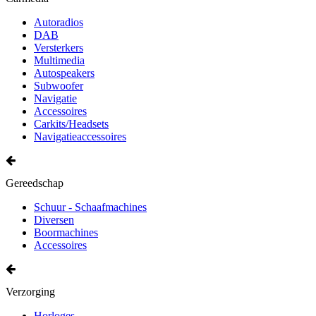
Autoradios
DAB
Versterkers
Multimedia
Autospeakers
Subwoofer
Navigatie
Accessoires
Carkits/Headsets
Navigatieaccessoires
Gereedschap
Schuur - Schaafmachines
Diversen
Boormachines
Accessoires
Verzorging
Horloges