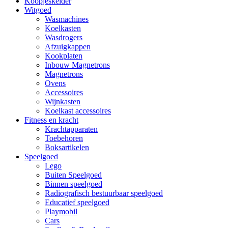
Koopjeskelder
Witgoed
Wasmachines
Koelkasten
Wasdrogers
Afzuigkappen
Kookplaten
Inbouw Magnetrons
Magnetrons
Ovens
Accessoires
Wijnkasten
Koelkast accessoires
Fitness en kracht
Krachtapparaten
Toebehoren
Boksartikelen
Speelgoed
Lego
Buiten Speelgoed
Binnen speelgoed
Radiografisch bestuurbaar speelgoed
Educatief speelgoed
Playmobil
Cars