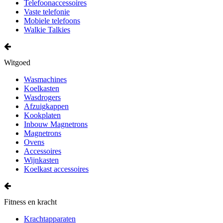
Telefoonaccessoires
Vaste telefonie
Mobiele telefoons
Walkie Talkies
Witgoed
Wasmachines
Koelkasten
Wasdrogers
Afzuigkappen
Kookplaten
Inbouw Magnetrons
Magnetrons
Ovens
Accessoires
Wijnkasten
Koelkast accessoires
Fitness en kracht
Krachtapparaten