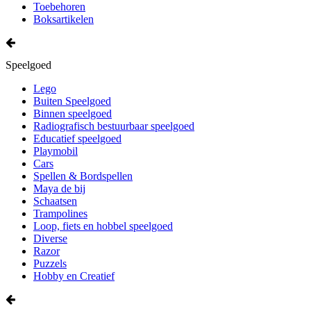
Toebehoren
Boksartikelen
Speelgoed
Lego
Buiten Speelgoed
Binnen speelgoed
Radiografisch bestuurbaar speelgoed
Educatief speelgoed
Playmobil
Cars
Spellen & Bordspellen
Maya de bij
Schaatsen
Trampolines
Loop, fiets en hobbel speelgoed
Diverse
Razor
Puzzels
Hobby en Creatief