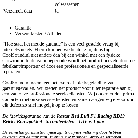
volwassenen.
Verzamelt data
Ja
Garantie
Verzendkosten / Afhalen
“Hoe staat het met de garantie” is een veel gestelde vraag bij
internetwinkels. Hierin kunnen we helder zijn, dit is bij
CoolSound.nl niet anders dan bij een winkel met een fysieke
showroom. In de garantieperiode wordt het product hersteld door de
fabrikant/importeur of door een professionele en gespecialiseerde
reparateur.
CoolSound.nl neemt een actieve rol in de begeleiding van
garantiegevallen. Wij bieden het product voor u ter reparatie aan bij
een van onze professionele servicediensten. Wij onderhouden prima
contacten met onze servicediensten en samen zorgen wij ervoor om
elk defect zo snel mogelijk op te lossen!
De fabrieksgarantie van de
Rastar Red Bull F1 Racing RB19
Bricks Bouwpakket - 55 onderdelen - 1:16
is
1
jaar.
De vermelde garantietermijnen zijn termijnen welke wij door hebben
gekregen van de fabrikant. Eventuele wijzigingen, druk- en zetfouten