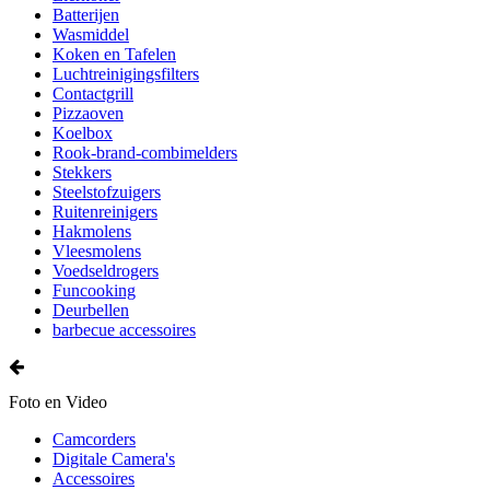
Batterijen
Wasmiddel
Koken en Tafelen
Luchtreinigingsfilters
Contactgrill
Pizzaoven
Koelbox
Rook-brand-combimelders
Stekkers
Steelstofzuigers
Ruitenreinigers
Hakmolens
Vleesmolens
Voedseldrogers
Funcooking
Deurbellen
barbecue accessoires
Foto en Video
Camcorders
Digitale Camera's
Accessoires