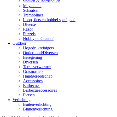
Spellen & Bordspellen
Maya de bij
Schaatsen
Trampolines
Loop, fiets en hobbel speelgoed
Diverse
Razor
Puzzels
Hobby en Creatief
Outdoor
Hogedrukreinigers
Onderhoud/Diversen
Beregening
Diversen
Terrasverwarmer
Grasmaaiers
Handgereedschap
Accessoires
Barbecues
Barbecueaccessoires
Fietsen
Verlichting
Buitenverlichting
Binnenverlichting