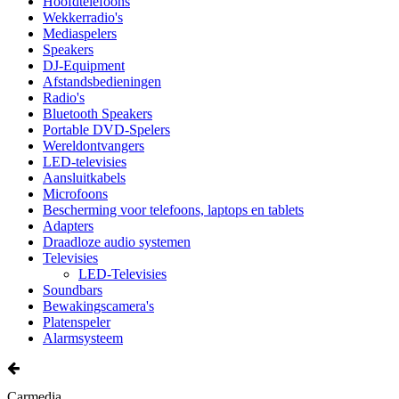
Hoofdtelefoons
Wekkerradio's
Mediaspelers
Speakers
DJ-Equipment
Afstandsbedieningen
Radio's
Bluetooth Speakers
Portable DVD-Spelers
Wereldontvangers
LED-televisies
Aansluitkabels
Microfoons
Bescherming voor telefoons, laptops en tablets
Adapters
Draadloze audio systemen
Televisies
LED-Televisies
Soundbars
Bewakingscamera's
Platenspeler
Alarmsysteem
Carmedia