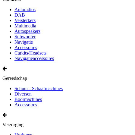
Autoradios
DAB
Versterkers
Multimedia
Autospeakers
Subwoofer
Navigatie
Accessoires
Carkits/Headsets
Navigatieaccessoires
Gereedschap
Schuur - Schaafmachines
Diversen
Boormachines
Accessoires
Verzorging
Horloges