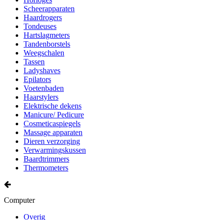
Scheerapparaten
Haardrogers
Tondeuses
Hartslagmeters
Tandenborstels
Weegschalen
Tassen
Ladyshaves
Epilators
Voetenbaden
Haarstylers
Elektrische dekens
Manicure/ Pedicure
Cosmeticaspiegels
Massage apparaten
Dieren verzorging
Verwarmingskussen
Baardtrimmers
Thermometers
Computer
Overig