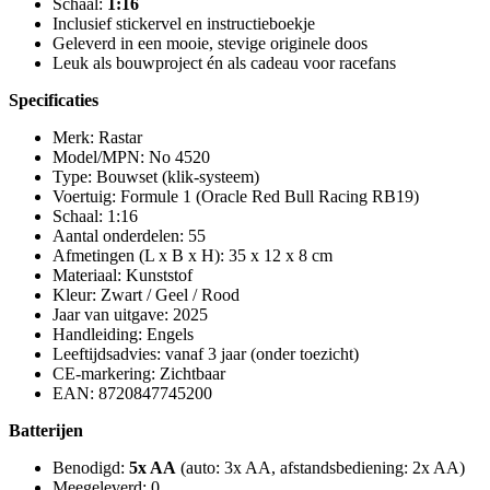
Schaal:
1:16
Inclusief stickervel en instructieboekje
Geleverd in een mooie, stevige originele doos
Leuk als bouwproject én als cadeau voor racefans
Specificaties
Merk: Rastar
Model/MPN: No 4520
Type: Bouwset (klik-systeem)
Voertuig: Formule 1 (Oracle Red Bull Racing RB19)
Schaal: 1:16
Aantal onderdelen: 55
Afmetingen (L x B x H): 35 x 12 x 8 cm
Materiaal: Kunststof
Kleur: Zwart / Geel / Rood
Jaar van uitgave: 2025
Handleiding: Engels
Leeftijdsadvies: vanaf 3 jaar (onder toezicht)
CE-markering: Zichtbaar
EAN: 8720847745200
Batterijen
Benodigd:
5x AA
(auto: 3x AA, afstandsbediening: 2x AA)
Meegeleverd: 0