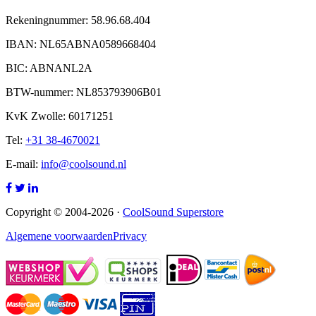
Rekeningnummer: 58.96.68.404
IBAN: NL65ABNA0589668404
BIC: ABNANL2A
BTW-nummer: NL853793906B01
KvK Zwolle: 60171251
Tel:
+31 38-4670021
E-mail:
info@coolsound.nl
Copyright © 2004-2026 ·
CoolSound Superstore
Algemene voorwaarden
Privacy