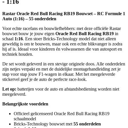
- 1:16
Rastar Oracle Red Bull Racing RB19 Bouwset – RC Formule 1
Auto (1:16) – 55 onderdelen
Voor echte racefans en bouwliefhebbers: met deze officiële Rastar
bouwset bouw je jouw eigen
Oracle Red Bull Racing RB19
in
schaal
1:16
. Een stoer Bricks-Technology model dat niet alleen
geweldig is om te bouwen, maar ook een echte blikvanger is zodra
hij af is. Ideaal voor kinderen én volwassenen die van autosport en
techniek houden.
De set wordt geleverd in een stevige originele doos. Alle onderdelen
zijn netjes verpakt en met de duidelijke montagehandleiding zet je
stap voor stap jouw F1-wagen in elkaar. Met het meegeleverde
stickervel geef je de auto de perfecte race-look.
Let op:
batterijen voor de auto en afstandsbediening worden niet
meegeleverd.
Belangrijkste voordelen
Officieel gelicenseerd Oracle Red Bull Racing RB19
schaalmodel
Bricks-Technology bouwset met
55 onderdelen