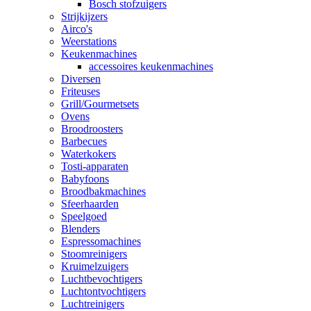
Bosch stofzuigers
Strijkijzers
Airco's
Weerstations
Keukenmachines
accessoires keukenmachines
Diversen
Friteuses
Grill/Gourmetsets
Ovens
Broodroosters
Barbecues
Waterkokers
Tosti-apparaten
Babyfoons
Broodbakmachines
Sfeerhaarden
Speelgoed
Blenders
Espressomachines
Stoomreinigers
Kruimelzuigers
Luchtbevochtigers
Luchtontvochtigers
Luchtreinigers