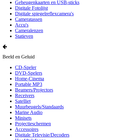
Geheugenkaarten en USB-sticks
Digitale Fotolijst
Digitale spiegelreflexcamera's
Cameratassen
Accu's
Cameralenzen
Statieven
Beeld en Geluid
CD-Speler
DVD-Spelers
Home-Cinema
Portable MP3
Beamers/Projectors
Receivers
Satelliet
Muurbeugels/Standaards
Marine Audio
Minisets
Projectieschermen
Accessoires
Digitale Televisie/Decoders