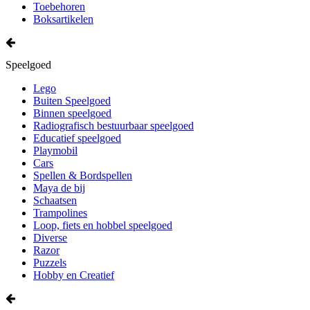
Toebehoren
Boksartikelen
Speelgoed
Lego
Buiten Speelgoed
Binnen speelgoed
Radiografisch bestuurbaar speelgoed
Educatief speelgoed
Playmobil
Cars
Spellen & Bordspellen
Maya de bij
Schaatsen
Trampolines
Loop, fiets en hobbel speelgoed
Diverse
Razor
Puzzels
Hobby en Creatief