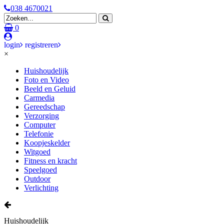
038 4670021
0
login
registreren
×
Huishoudelijk
Foto en Video
Beeld en Geluid
Carmedia
Gereedschap
Verzorging
Computer
Telefonie
Koopjeskelder
Witgoed
Fitness en kracht
Speelgoed
Outdoor
Verlichting
Huishoudelijk