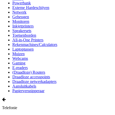
Powerbank
Externe Hardeschijven
Netwerk
Geheugen
Monitoren
Inkjetprinters
Speakersets
Toetsenborden
All-in-One Printers
Rekenmachines/Calculators
Laptoptassen
Muizen
Webcams
Gaming
E-readers
(Draadloze) Routers
Draadloze accesspoints
Draadloze netwerkadapters
Aansluitkabels
Papierversnipperaar
Telefonie