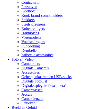
Contactgrill
Pizzaoven
Koelbox
Rook-brand-combimelders
Stekkers
Steelstofzuigers
Ruitenreinigers
Hakmolens
Vleesmolens
Voedseldrogers
Funcooking
Deurbellen
barbecue accessoires
Foto en Video
Camcorders
Digitale Camera's
Accessoires
Geheugenkaarten en USB-sticks
Digitale Fotolijst
Digitale spiegelreflexcamera's
Cameratassen
Accu's
Cameralenzen
Statieven
Beeld en Geluid