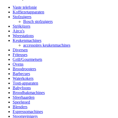
Vaste telefonie
Koffiezetapparaten
Stofzuigers
Bosch stofzuigers
Strijkijzers
Airco's
Weerstations
Keukenmachines
accessoires keukenmachines
Diversen
Friteuses
Grill/Gourmetsets
Ovens
Broodroosters
Barbecues
Waterkokers
Tosti-apparaten
Babyfoons
Broodbakmachines
Sfeerhaarden
Speelgoed
Blenders
Espressomachines
Stoomreinigers