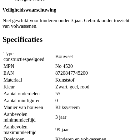
Veiligheidswaarschuwing
Niet geschikt voor kinderen onder 3 jaar. Gebruik onder toezicht
van volwassenen.
Specificaties
Type
Bouwset
constructiespeelgoed
MPN
No 4520
EAN
8720847745200
Materiaal
Kunststof
Kleur
Zwart, geel, rood
Aantal onderdelen
55
Aantal minifiguren
0
Manier van bouwen
Kliksysteem
Aanbevolen
3 jaar
minimumleeftijd
Aanbevolen
99 jaar
maximumleeftijd
Doelgroep
Kinderen en volwassenen