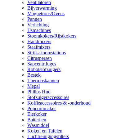
Ventilatoren
Bijverwarming
Magnetrons/Ovens
Pannen
Verlichting
IJsmachines
Stoomkokers/Rijstkokers
Handmixers
Staafmixers
Strijk-stoomstations
Citruspersen
Sapcentrifuges
Robotstofzuigers
Bestek
Thermoskannen
Mepal
Philips Hue
Stofzuigeraccessoires
Koffieaccessoires & -onderhoud
Popcornmaker
Eierkoker
Batterijen
Wasmiddel
Koken en Tafelen
Luchtreinigingsfilters