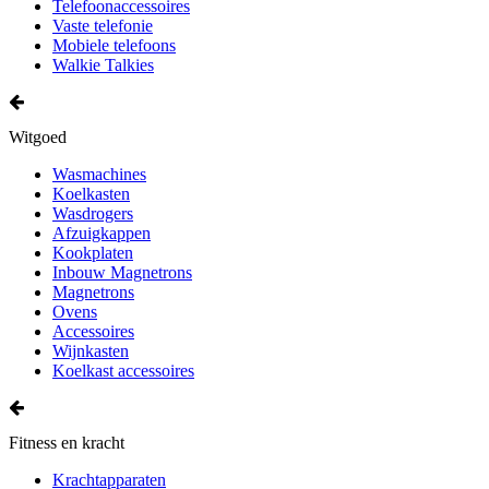
Telefoonaccessoires
Vaste telefonie
Mobiele telefoons
Walkie Talkies
Witgoed
Wasmachines
Koelkasten
Wasdrogers
Afzuigkappen
Kookplaten
Inbouw Magnetrons
Magnetrons
Ovens
Accessoires
Wijnkasten
Koelkast accessoires
Fitness en kracht
Krachtapparaten