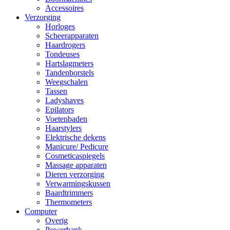
Accessoires
Verzorging
Horloges
Scheerapparaten
Haardrogers
Tondeuses
Hartslagmeters
Tandenborstels
Weegschalen
Tassen
Ladyshaves
Epilators
Voetenbaden
Haarstylers
Elektrische dekens
Manicure/ Pedicure
Cosmeticaspiegels
Massage apparaten
Dieren verzorging
Verwarmingskussen
Baardtrimmers
Thermometers
Computer
Overig
Powerbank