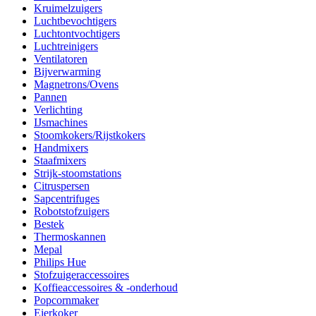
Kruimelzuigers
Luchtbevochtigers
Luchtontvochtigers
Luchtreinigers
Ventilatoren
Bijverwarming
Magnetrons/Ovens
Pannen
Verlichting
IJsmachines
Stoomkokers/Rijstkokers
Handmixers
Staafmixers
Strijk-stoomstations
Citruspersen
Sapcentrifuges
Robotstofzuigers
Bestek
Thermoskannen
Mepal
Philips Hue
Stofzuigeraccessoires
Koffieaccessoires & -onderhoud
Popcornmaker
Eierkoker