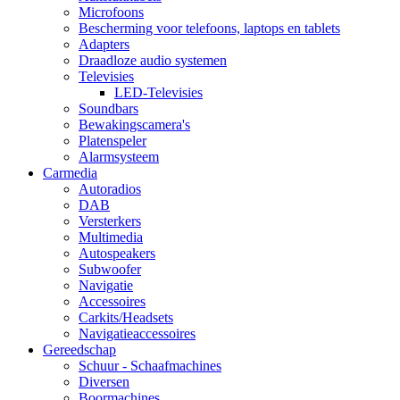
Microfoons
Bescherming voor telefoons, laptops en tablets
Adapters
Draadloze audio systemen
Televisies
LED-Televisies
Soundbars
Bewakingscamera's
Platenspeler
Alarmsysteem
Carmedia
Autoradios
DAB
Versterkers
Multimedia
Autospeakers
Subwoofer
Navigatie
Accessoires
Carkits/Headsets
Navigatieaccessoires
Gereedschap
Schuur - Schaafmachines
Diversen
Boormachines