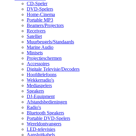
CD-Speler
DVD-Spelers
Home-Cinema
Portable MP3
Beamers/Projectors
Receivers
Satelliet
Muurbeugels/Standaards
Marine Audio
Minisets
Projectieschermen
Accessoires
Digitale Televisie/Decoders
Hoofdtelefoons
Wekkerradio's
Mediaspelers
Speakers
DJ-Equipment
Afstandsbedieningen
Radio's
Bluetooth Speakers
Portable DVD-Spelers
Wereldontvangers
LED-televisies
Aansluitkabels