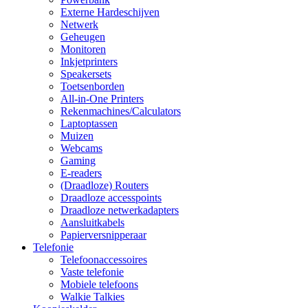
Externe Hardeschijven
Netwerk
Geheugen
Monitoren
Inkjetprinters
Speakersets
Toetsenborden
All-in-One Printers
Rekenmachines/Calculators
Laptoptassen
Muizen
Webcams
Gaming
E-readers
(Draadloze) Routers
Draadloze accesspoints
Draadloze netwerkadapters
Aansluitkabels
Papierversnipperaar
Telefonie
Telefoonaccessoires
Vaste telefonie
Mobiele telefoons
Walkie Talkies