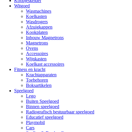
Koopjeskelder
Witgoed
Wasmachines
Koelkasten
Wasdrogers
Afzuigkappen
Kookplaten
Inbouw Magnetrons
Magnetrons
Ovens
Accessoires
Wijnkasten
Koelkast accessoires
Fitness en kracht
Krachtapparaten
Toebehoren
Boksartikelen
Speelgoed
Lego
Buiten Speelgoed
Binnen speelgoed
Radiografisch bestuurbaar speelgoed
Educatief speelgoed
Playmobil
Cars