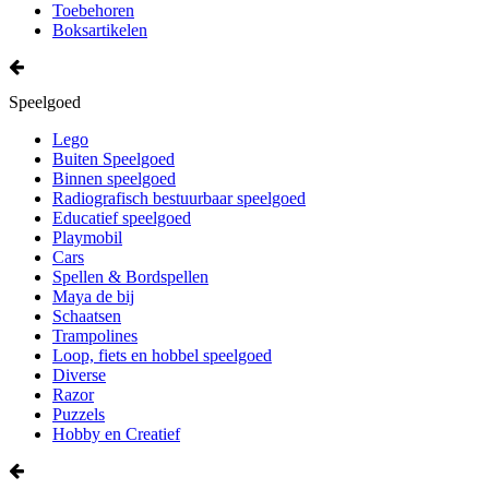
Toebehoren
Boksartikelen
Speelgoed
Lego
Buiten Speelgoed
Binnen speelgoed
Radiografisch bestuurbaar speelgoed
Educatief speelgoed
Playmobil
Cars
Spellen & Bordspellen
Maya de bij
Schaatsen
Trampolines
Loop, fiets en hobbel speelgoed
Diverse
Razor
Puzzels
Hobby en Creatief