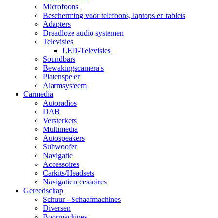
Microfoons
Bescherming voor telefoons, laptops en tablets
Adapters
Draadloze audio systemen
Televisies
LED-Televisies
Soundbars
Bewakingscamera's
Platenspeler
Alarmsysteem
Carmedia
Autoradios
DAB
Versterkers
Multimedia
Autospeakers
Subwoofer
Navigatie
Accessoires
Carkits/Headsets
Navigatieaccessoires
Gereedschap
Schuur - Schaafmachines
Diversen
Boormachines