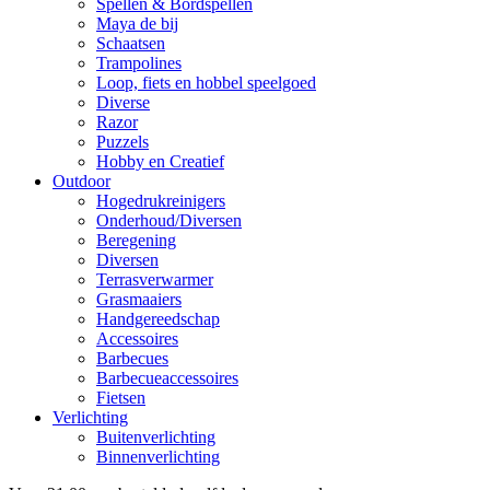
Spellen & Bordspellen
Maya de bij
Schaatsen
Trampolines
Loop, fiets en hobbel speelgoed
Diverse
Razor
Puzzels
Hobby en Creatief
Outdoor
Hogedrukreinigers
Onderhoud/Diversen
Beregening
Diversen
Terrasverwarmer
Grasmaaiers
Handgereedschap
Accessoires
Barbecues
Barbecueaccessoires
Fietsen
Verlichting
Buitenverlichting
Binnenverlichting