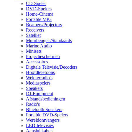
CD-Speler
DVD-Spelers
Home-Cinema
Portable MP3
Beamers/Projectors
Receivers
Satelliet
Muurbeugels/Standaards
Marine Audio
Minisets
Projectieschermen
Accessoires
Digitale Televisie/Decoders
Hoofdtelefoons
Wekkerradio's
Mediaspelers
Speakers
DJ-Equipment
Afstandsbedieningen
Radio's
Bluetooth Speakers
Portable DVD-Spelers
Wereldontvangers
LED-televisies
Aansluitkabels