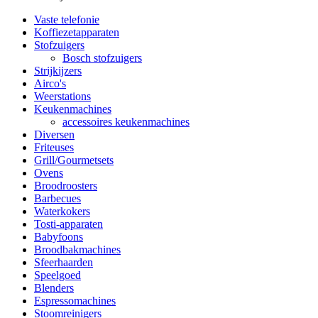
Vaste telefonie
Koffiezetapparaten
Stofzuigers
Bosch stofzuigers
Strijkijzers
Airco's
Weerstations
Keukenmachines
accessoires keukenmachines
Diversen
Friteuses
Grill/Gourmetsets
Ovens
Broodroosters
Barbecues
Waterkokers
Tosti-apparaten
Babyfoons
Broodbakmachines
Sfeerhaarden
Speelgoed
Blenders
Espressomachines
Stoomreinigers