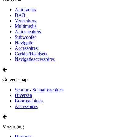
Autoradios
DAB
Versterkers
Multimedia
Autospeakers
Subwoofer
Navigatie
Accessoires
Carkits/Headsets
Navigatieaccessoires
Gereedschap
Schuur - Schaafmachines
Diversen
Boormachines
Accessoires
Verzorging
Horloges