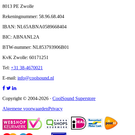
8013 PE Zwolle
Rekeningnummer: 58.96.68.404
IBAN: NL65ABNA0589668404
BIC: ABNANL2A
BTW-nummer: NL853793906B01
KvK Zwolle: 60171251
Tel:
+31 38-4670021
E-mail:
info@coolsound.nl
Copyright © 2004-2026 ·
CoolSound Superstore
Algemene voorwaarden
Privacy