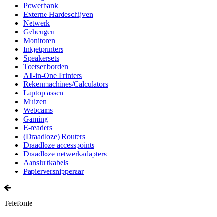
Powerbank
Externe Hardeschijven
Netwerk
Geheugen
Monitoren
Inkjetprinters
Speakersets
Toetsenborden
All-in-One Printers
Rekenmachines/Calculators
Laptoptassen
Muizen
Webcams
Gaming
E-readers
(Draadloze) Routers
Draadloze accesspoints
Draadloze netwerkadapters
Aansluitkabels
Papierversnipperaar
Telefonie