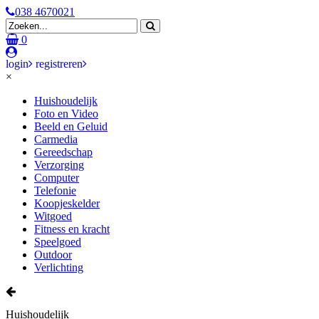
038 4670021
0
login
registreren
×
Huishoudelijk
Foto en Video
Beeld en Geluid
Carmedia
Gereedschap
Verzorging
Computer
Telefonie
Koopjeskelder
Witgoed
Fitness en kracht
Speelgoed
Outdoor
Verlichting
Huishoudelijk