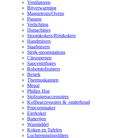
Ventilatoren
Bijverwarming
Magnetrons/Ovens
Pannen
Verlichting
IJsmachines
Stoomkokers/Rijstkokers
Handmixers
Staafmixers
Strijk-stoomstations
Citruspersen
Sapcentrifuges
Robotstofzuigers
Bestek
Thermoskannen
Mepal
Philips Hue
Stofzuigeraccessoires
Koffieaccessoires & -onderhoud
Popcornmaker
Eierkoker
Batterijen
Wasmiddel
Koken en Tafelen
Luchtreinigingsfilters