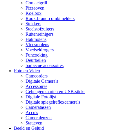
Contactgrill
Pizzaoven
Koelbox
Rook-brand-combimelders
Stekkers
Steelstofzuigers
Ruitenreinigers
Hakmolens
Vleesmolens
Voedseldrogers
Funcooking
Deurbellen
barbecue accessoires
Foto en Video
Camcorders
Digitale Camera's
Accessoires
Geheugenkaarten en USB-sticks
Digitale Fotolijst
Digitale spiegelreflexcamera's
Cameratassen
Accu's
Cameralenzen
Statieven
Beeld en Geluid