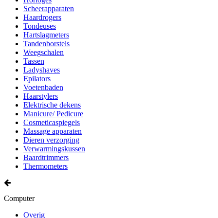
Scheerapparaten
Haardrogers
Tondeuses
Hartslagmeters
Tandenborstels
Weegschalen
Tassen
Ladyshaves
Epilators
Voetenbaden
Haarstylers
Elektrische dekens
Manicure/ Pedicure
Cosmeticaspiegels
Massage apparaten
Dieren verzorging
Verwarmingskussen
Baardtrimmers
Thermometers
Computer
Overig