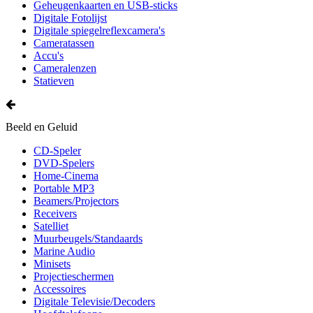
Geheugenkaarten en USB-sticks
Digitale Fotolijst
Digitale spiegelreflexcamera's
Cameratassen
Accu's
Cameralenzen
Statieven
Beeld en Geluid
CD-Speler
DVD-Spelers
Home-Cinema
Portable MP3
Beamers/Projectors
Receivers
Satelliet
Muurbeugels/Standaards
Marine Audio
Minisets
Projectieschermen
Accessoires
Digitale Televisie/Decoders