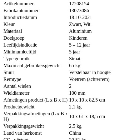
Artikelnummer
17208154
Fabrikantnummer
13073086
Introductiedatum
18-10-2021
Kleur
Zwart, Wit
Materiaal
Aluminium
Doelgroep
Kinderen
Leeftijdsindicatie
5 – 12 jaar
Minimumleeftijd
5 jaar
Type gebruik
Straat
Maximaal gebruikersgewicht
65 kg
Stuur
Verstelbaar in hoogte
Remtype
Voetrem (achterrem)
Aantal wielen
2
Wieldiameter
100 mm
Afmetingen product (L x B x H)
19 x 10 x 82,5 cm
Productgewicht
2,1 kg
Verpakkingsafmetingen (L x B x
10 x 61 x 18,5 cm
H)
Verpakkingsgewicht
2,5 kg
Land van herkomst
China
CO₂-uitstoot
20,51 kg