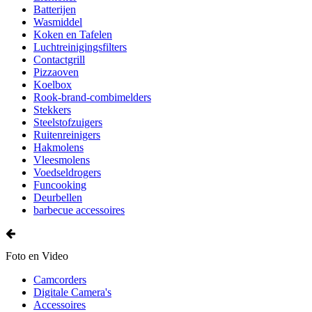
Batterijen
Wasmiddel
Koken en Tafelen
Luchtreinigingsfilters
Contactgrill
Pizzaoven
Koelbox
Rook-brand-combimelders
Stekkers
Steelstofzuigers
Ruitenreinigers
Hakmolens
Vleesmolens
Voedseldrogers
Funcooking
Deurbellen
barbecue accessoires
Foto en Video
Camcorders
Digitale Camera's
Accessoires