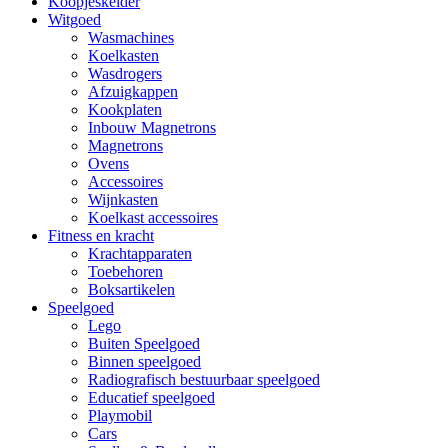
Koopjeskelder
Witgoed
Wasmachines
Koelkasten
Wasdrogers
Afzuigkappen
Kookplaten
Inbouw Magnetrons
Magnetrons
Ovens
Accessoires
Wijnkasten
Koelkast accessoires
Fitness en kracht
Krachtapparaten
Toebehoren
Boksartikelen
Speelgoed
Lego
Buiten Speelgoed
Binnen speelgoed
Radiografisch bestuurbaar speelgoed
Educatief speelgoed
Playmobil
Cars