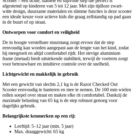
Scooter – een lichte, stabiele en stijlvolle step die perfect is
afgestemd op kinderen van 5 tot 12 jaar. Met zijn tijdloze zwart-
witte design, duurzame materialen en slimme functies is deze scooter
een ideale keuze voor actieve kids die graag zelfstandig op pad gaan
in de buurt of op straat.
Ontworpen voor comfort en veiligheid
De in hoogte verstelbare stuurstang zorgt ervoor dat de step
eenvoudig kan worden aangepast aan de lengte van het kind, zodat
hij meegroeit en altijd comfortabel rijdt. Het stevige aluminium
frame (metaal) biedt uitstekende stabiliteit, terwijl de voetrem zorgt
voor betrouwbare en intuïtieve controle over de snelheid.
Lichtgewicht en makkelijk in gebruik
Met een gewicht van slechts 2,1 kg is de Razor Checked Out
Scooter eenvoudig te hanteren en mee te nemen. De 100 mm wielen
rollen soepel over straat en maken elke rit comfortabel. Dankzij de
maximale belasting van 65 kg is de step robuust genoeg voor
dagelijks gebruik.
Belangrijkste kenmerken op een rij:
Leeftijd: 5–12 jaar (min. 5 jaar)
Max. draaggewicht: 65 kg