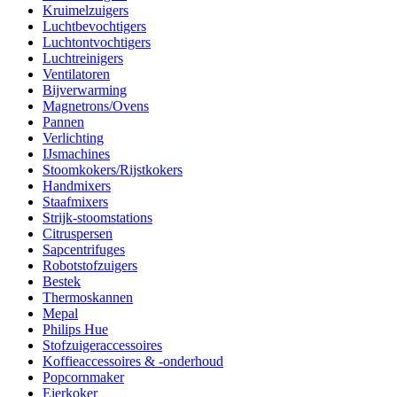
Kruimelzuigers
Luchtbevochtigers
Luchtontvochtigers
Luchtreinigers
Ventilatoren
Bijverwarming
Magnetrons/Ovens
Pannen
Verlichting
IJsmachines
Stoomkokers/Rijstkokers
Handmixers
Staafmixers
Strijk-stoomstations
Citruspersen
Sapcentrifuges
Robotstofzuigers
Bestek
Thermoskannen
Mepal
Philips Hue
Stofzuigeraccessoires
Koffieaccessoires & -onderhoud
Popcornmaker
Eierkoker