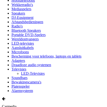
Hoofdtelefoons
Wekkerradio's
Mediaspelers
Speakers
DJ-Equipment
Afstandsbedieningen
Radio's
Bluetooth Speakers
Portable DVD-Spelers
Wereldontvangers
LED-televisies
Aansluitkabels
Microfoons
Bescherming voor telefoons, laptops en tablets
Adapters
Draadloze audio systemen
Televisies
LED-Televisies
Soundbars
Bewakingscamera's
Platenspeler
Alarmsysteem
Carmedia