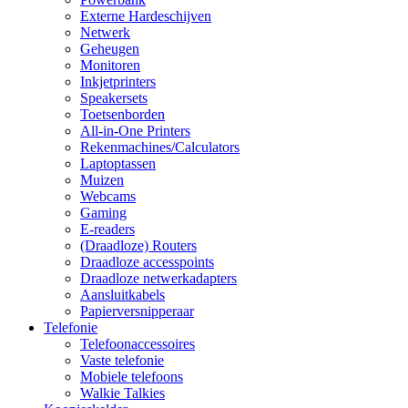
Externe Hardeschijven
Netwerk
Geheugen
Monitoren
Inkjetprinters
Speakersets
Toetsenborden
All-in-One Printers
Rekenmachines/Calculators
Laptoptassen
Muizen
Webcams
Gaming
E-readers
(Draadloze) Routers
Draadloze accesspoints
Draadloze netwerkadapters
Aansluitkabels
Papierversnipperaar
Telefonie
Telefoonaccessoires
Vaste telefonie
Mobiele telefoons
Walkie Talkies