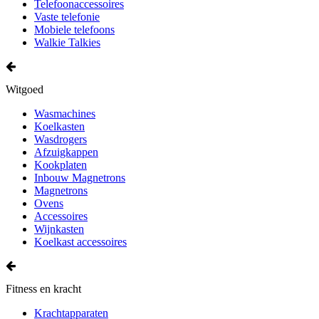
Telefoonaccessoires
Vaste telefonie
Mobiele telefoons
Walkie Talkies
Witgoed
Wasmachines
Koelkasten
Wasdrogers
Afzuigkappen
Kookplaten
Inbouw Magnetrons
Magnetrons
Ovens
Accessoires
Wijnkasten
Koelkast accessoires
Fitness en kracht
Krachtapparaten