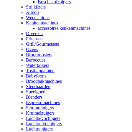
Bosch stofzuigers
Strijkijzers
Airco's
Weerstations
Keukenmachines
accessoires keukenmachines
Diversen
Friteuses
Grill/Gourmetsets
Ovens
Broodroosters
Barbecues
Waterkokers
Tosti-apparaten
Babyfoons
Broodbakmachines
Sfeerhaarden
Speelgoed
Blenders
Espressomachines
Stoomreinigers
Kruimelzuigers
Luchtbevochtigers
Luchtontvochtigers
Luchtreinigers