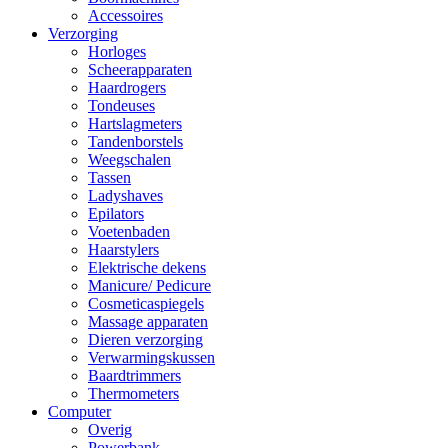
Accessoires
Verzorging
Horloges
Scheerapparaten
Haardrogers
Tondeuses
Hartslagmeters
Tandenborstels
Weegschalen
Tassen
Ladyshaves
Epilators
Voetenbaden
Haarstylers
Elektrische dekens
Manicure/ Pedicure
Cosmeticaspiegels
Massage apparaten
Dieren verzorging
Verwarmingskussen
Baardtrimmers
Thermometers
Computer
Overig
Powerbank