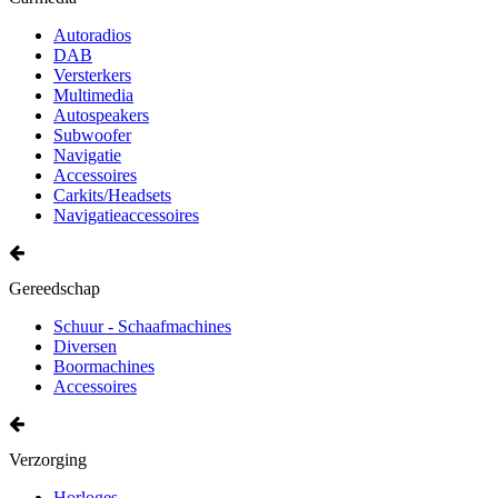
Autoradios
DAB
Versterkers
Multimedia
Autospeakers
Subwoofer
Navigatie
Accessoires
Carkits/Headsets
Navigatieaccessoires
Gereedschap
Schuur - Schaafmachines
Diversen
Boormachines
Accessoires
Verzorging
Horloges