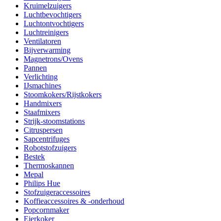
Kruimelzuigers
Luchtbevochtigers
Luchtontvochtigers
Luchtreinigers
Ventilatoren
Bijverwarming
Magnetrons/Ovens
Pannen
Verlichting
IJsmachines
Stoomkokers/Rijstkokers
Handmixers
Staafmixers
Strijk-stoomstations
Citruspersen
Sapcentrifuges
Robotstofzuigers
Bestek
Thermoskannen
Mepal
Philips Hue
Stofzuigeraccessoires
Koffieaccessoires & -onderhoud
Popcornmaker
Eierkoker