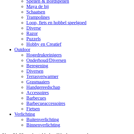
Spellen & Bordspellen
Maya de bij
Schaatsen
Trampolines
Loop, fiets en hobbel speelgoed
Diverse
Razor
Puzzels
Hobby en Creatief
Outdoor
Hogedrukreinigers
Onderhoud/Diversen
Beregening
Diversen
Terrasverwarmer
Grasmaaiers
Handgereedschap
Accessoires
Barbecues
Barbecueaccessoires
Fietsen
Verlichting
Buitenverlichting
Binnenverlichting