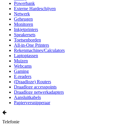
Powerbank
Externe Hardeschijven
Netwerk
Geheugen
Monitoren
Inkjetprinters
Speakersets
Toetsenborden
All-in-One Printers
Rekenmachines/Calculators
Laptoptassen
Muizen
Webcams
Gaming
E-readers
(Draadloze) Routers
Draadloze accesspoints
Draadloze netwerkadapters
Aansluitkabels
Papierversnipperaar
Telefonie