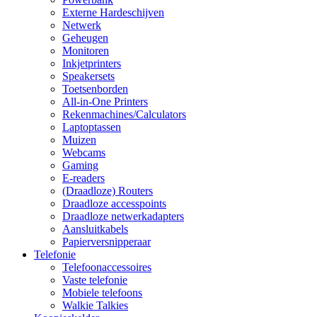
Externe Hardeschijven
Netwerk
Geheugen
Monitoren
Inkjetprinters
Speakersets
Toetsenborden
All-in-One Printers
Rekenmachines/Calculators
Laptoptassen
Muizen
Webcams
Gaming
E-readers
(Draadloze) Routers
Draadloze accesspoints
Draadloze netwerkadapters
Aansluitkabels
Papierversnipperaar
Telefonie
Telefoonaccessoires
Vaste telefonie
Mobiele telefoons
Walkie Talkies