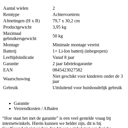
Aantal wielen
2
Remtype
Achtervoetrem
Afmetingen (H x B)
79,7 x 30,2 cm
Productgewicht
3,95 kg
Maximaal
50 kg
gebruikersgewicht
Montage
Minimale montage vereist
Batterij
1× Li-Ion batterij (inbegrepen)
Leeftijdsindicatie
Vanaf 8 jaar
Garantie
2 jaar fabrieksgarantie
EAN
0845423027582
Niet geschikt voor kinderen onder de 3
Waarschuwing
jaar
Gebruik
Uitsluitend voor huishoudelijk gebruik
Garantie
Verzendkosten / Afhalen
“Hoe staat het met de garantie” is een veel gestelde vraag bij
internetwinkels. Hierin kunnen we helder zijn, dit is bij