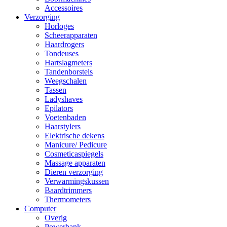
Accessoires
Verzorging
Horloges
Scheerapparaten
Haardrogers
Tondeuses
Hartslagmeters
Tandenborstels
Weegschalen
Tassen
Ladyshaves
Epilators
Voetenbaden
Haarstylers
Elektrische dekens
Manicure/ Pedicure
Cosmeticaspiegels
Massage apparaten
Dieren verzorging
Verwarmingskussen
Baardtrimmers
Thermometers
Computer
Overig
Powerbank