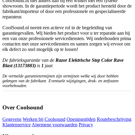
CoolSound.nl niet anders dan bij een winkel met een fysieke
showroom. In de garantieperiode wordt het product hersteld door de
fabrikant/importeur of door een professionele en gespecialiseerde
reparateur.
CoolSound.nl neemt een actieve rol in de begeleiding van
garantiegevallen. Wij bieden het product voor u ter reparatie aan bij
een van onze professionele servicediensten. Wij onderhouden prima
contacten met onze servicediensten en samen zorgen wij ervoor om
elk defect zo snel mogelijk op te lossen!
De fabrieksgarantie van de
Razor Elektrische Step Color Rave
Blast (13173883)
is
1
jaar.
De vermelde garantietermijnen zijn termijnen welke wij door hebben
gekregen van de fabrikant. Eventuele wijzigingen, druk- en zetfouten
voorbehouden.
Over Coolsound
Gegevens
Werken bij Coolsound
Openingstijden
Routebeschrijving
Klantenservice
Algemene voorwaarden
Privacy