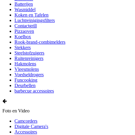
Batterijen
Wasmiddel
Koken en Tafelen
Luchtreinigingsfilters
Contactgrill
Pizzaoven
Koelbox
Rook-brand-combimelders
Stekkers
Steelstofzuigers
Ruitenreinigers
Hakmolens
Vleesmolens
Voedseldrogers
Funcooking
Deurbellen
barbecue accessoires
Foto en Video
Camcorders
Digitale Camera's
Accessoires