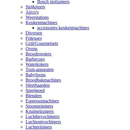
Bosch stofzuigers
Strijkijzers
Airco's
Weerstations
Keukenmachines
accessoires keukenmachines
Diversen
Friteuses
Grill/Gourmetsets
Ovens
Broodroosters
Barbecues
Waterkokers
Tosti-apparaten
Babyfoons
Broodbakmachines
Sfeerhaarden
Speelgoed
Blenders
Espressomachines
Stoomreinigers
Kruimelzuigers
Luchtbevochtigers
Luchtontvochtigers
Luchtreinigers