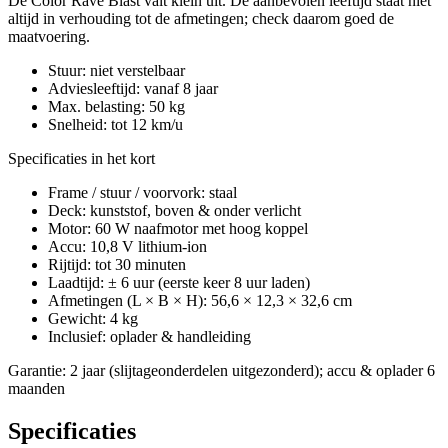
De Color Rave Blast valt klein uit. De aanbevolen leeftijd staat niet
altijd in verhouding tot de afmetingen; check daarom goed de
maatvoering.
Stuur: niet verstelbaar
Adviesleeftijd: vanaf 8 jaar
Max. belasting: 50 kg
Snelheid: tot 12 km/u
Specificaties in het kort
Frame / stuur / voorvork: staal
Deck: kunststof, boven & onder verlicht
Motor: 60 W naafmotor met hoog koppel
Accu: 10,8 V lithium-ion
Rijtijd: tot 30 minuten
Laadtijd: ± 6 uur (eerste keer 8 uur laden)
Afmetingen (L × B × H): 56,6 × 12,3 × 32,6 cm
Gewicht: 4 kg
Inclusief: oplader & handleiding
Garantie: 2 jaar (slijtageonderdelen uitgezonderd); accu & oplader 6
maanden
Specificaties