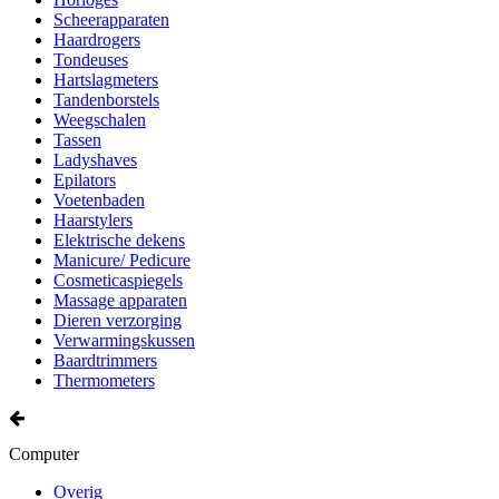
Scheerapparaten
Haardrogers
Tondeuses
Hartslagmeters
Tandenborstels
Weegschalen
Tassen
Ladyshaves
Epilators
Voetenbaden
Haarstylers
Elektrische dekens
Manicure/ Pedicure
Cosmeticaspiegels
Massage apparaten
Dieren verzorging
Verwarmingskussen
Baardtrimmers
Thermometers
Computer
Overig