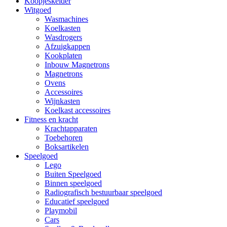
Koopjeskelder
Witgoed
Wasmachines
Koelkasten
Wasdrogers
Afzuigkappen
Kookplaten
Inbouw Magnetrons
Magnetrons
Ovens
Accessoires
Wijnkasten
Koelkast accessoires
Fitness en kracht
Krachtapparaten
Toebehoren
Boksartikelen
Speelgoed
Lego
Buiten Speelgoed
Binnen speelgoed
Radiografisch bestuurbaar speelgoed
Educatief speelgoed
Playmobil
Cars