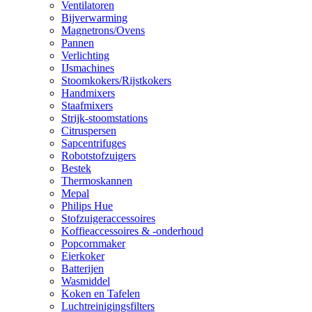
Ventilatoren
Bijverwarming
Magnetrons/Ovens
Pannen
Verlichting
IJsmachines
Stoomkokers/Rijstkokers
Handmixers
Staafmixers
Strijk-stoomstations
Citruspersen
Sapcentrifuges
Robotstofzuigers
Bestek
Thermoskannen
Mepal
Philips Hue
Stofzuigeraccessoires
Koffieaccessoires & -onderhoud
Popcornmaker
Eierkoker
Batterijen
Wasmiddel
Koken en Tafelen
Luchtreinigingsfilters