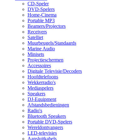
CD-Speler
DVD-Spelers
Home-Cinema
Portable MP3
Beamers/Projectors
Receivers
Satelliet
Muurbeugels/Standaards
Marine Audio
Minisets
Projectieschermen
Accessoires
Digitale Televisie/Decoders
Hoofdtelefoons
Wekkerradio's
Mediaspelers
Speakers
DJ-Equipment
Afstandsbedieningen
Radio's
Bluetooth Speakers
Portable DVD-Spelers
Wereldontvangers
LED-televisies
Aansluitkabels