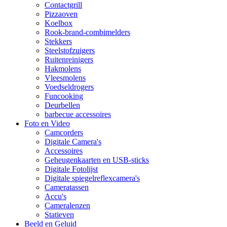
Contactgrill
Pizzaoven
Koelbox
Rook-brand-combimelders
Stekkers
Steelstofzuigers
Ruitenreinigers
Hakmolens
Vleesmolens
Voedseldrogers
Funcooking
Deurbellen
barbecue accessoires
Foto en Video
Camcorders
Digitale Camera's
Accessoires
Geheugenkaarten en USB-sticks
Digitale Fotolijst
Digitale spiegelreflexcamera's
Cameratassen
Accu's
Cameralenzen
Statieven
Beeld en Geluid