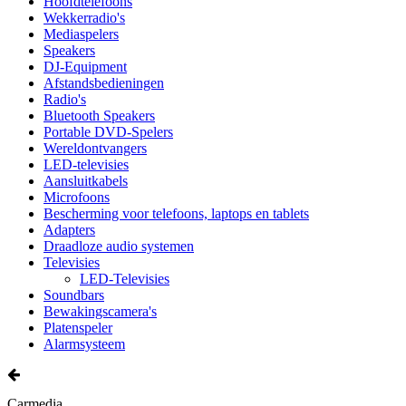
Hoofdtelefoons
Wekkerradio's
Mediaspelers
Speakers
DJ-Equipment
Afstandsbedieningen
Radio's
Bluetooth Speakers
Portable DVD-Spelers
Wereldontvangers
LED-televisies
Aansluitkabels
Microfoons
Bescherming voor telefoons, laptops en tablets
Adapters
Draadloze audio systemen
Televisies
LED-Televisies
Soundbars
Bewakingscamera's
Platenspeler
Alarmsysteem
Carmedia