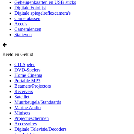
Geheugenkaarten en USB-sticks
Digitale Fotolijst
Digitale spiegelreflexcamera's
Cameratassen
Accu's
Cameralenzen
Statieven
Beeld en Geluid
CD-Speler
DVD-Spelers
Home-Cinema
Portable MP3
Beamers/Projectors
Receivers
Satelliet
Muurbeugels/Standaards
Marine Audio
Minisets
Projectieschermen
Accessoires
Digitale Televisie/Decoders