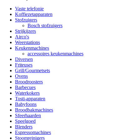
Vaste telefonie
Koffiezetapparaten
Stofzuigers
Bosch stofzuigers
Strijkijzers
Airco's
Weerstations
Keukenmachines
accessoires keukenmachines
Diversen
Friteuses
Grill/Gourmetsets
Ovens
Broodroosters
Barbecues
Waterkokers
Tosti-apparaten
Babyfoons
Broodbakmachines
Sfeerhaarden
Speelgoed
Blenders
Espressomachines
Stoomreinigers