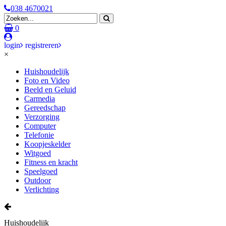
038 4670021
0
login
registreren
×
Huishoudelijk
Foto en Video
Beeld en Geluid
Carmedia
Gereedschap
Verzorging
Computer
Telefonie
Koopjeskelder
Witgoed
Fitness en kracht
Speelgoed
Outdoor
Verlichting
Huishoudelijk