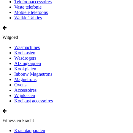
Telefoonaccessoires
Vaste telefonie
Mobiele telefoons
Walkie Talkies
Witgoed
Wasmachines
Koelkasten
Wasdrogers
Afzuigkappen
Kookplaten
Inbouw Magnetrons
Magnetrons
Ovens
Accessoires
Wijnkasten
Koelkast accessoires
Fitness en kracht
Krachtapparaten