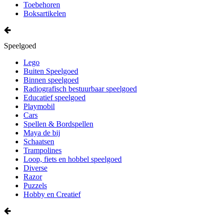
Toebehoren
Boksartikelen
Speelgoed
Lego
Buiten Speelgoed
Binnen speelgoed
Radiografisch bestuurbaar speelgoed
Educatief speelgoed
Playmobil
Cars
Spellen & Bordspellen
Maya de bij
Schaatsen
Trampolines
Loop, fiets en hobbel speelgoed
Diverse
Razor
Puzzels
Hobby en Creatief