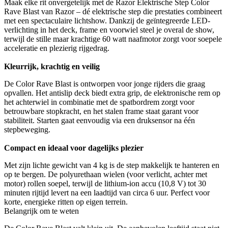
Maak elke rit onvergetelijk met de Razor Elektrische Step Color
Rave Blast van Razor – dé elektrische step die prestaties combineert
met een spectaculaire lichtshow. Dankzij de geïntegreerde LED-
verlichting in het deck, frame en voorwiel steel je overal de show,
terwijl de stille maar krachtige 60 watt naafmotor zorgt voor soepele
acceleratie en plezierig rijgedrag.
Kleurrijk, krachtig en veilig
De Color Rave Blast is ontworpen voor jonge rijders die graag
opvallen. Het antislip deck biedt extra grip, de elektronische rem op
het achterwiel in combinatie met de spatbordrem zorgt voor
betrouwbare stopkracht, en het stalen frame staat garant voor
stabiliteit. Starten gaat eenvoudig via een druksensor na één
stepbeweging.
Compact en ideaal voor dagelijks plezier
Met zijn lichte gewicht van 4 kg is de step makkelijk te hanteren en
op te bergen. De polyurethaan wielen (voor verlicht, achter met
motor) rollen soepel, terwijl de lithium-ion accu (10,8 V) tot 30
minuten rijtijd levert na een laadtijd van circa 6 uur. Perfect voor
korte, energieke ritten op eigen terrein.
Belangrijk om te weten