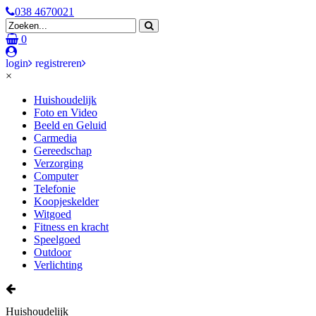
038 4670021
0
login
registreren
×
Huishoudelijk
Foto en Video
Beeld en Geluid
Carmedia
Gereedschap
Verzorging
Computer
Telefonie
Koopjeskelder
Witgoed
Fitness en kracht
Speelgoed
Outdoor
Verlichting
Huishoudelijk