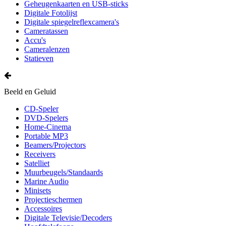
Geheugenkaarten en USB-sticks
Digitale Fotolijst
Digitale spiegelreflexcamera's
Cameratassen
Accu's
Cameralenzen
Statieven
Beeld en Geluid
CD-Speler
DVD-Spelers
Home-Cinema
Portable MP3
Beamers/Projectors
Receivers
Satelliet
Muurbeugels/Standaards
Marine Audio
Minisets
Projectieschermen
Accessoires
Digitale Televisie/Decoders