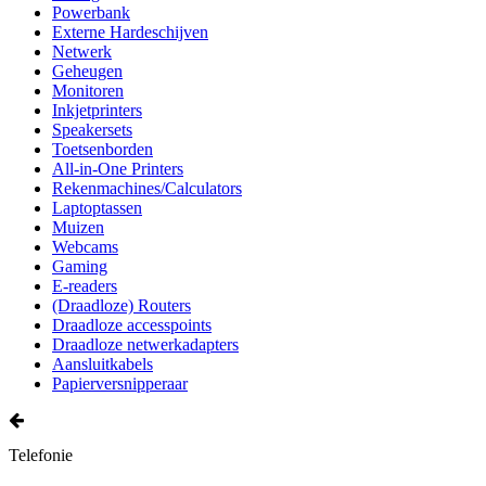
Powerbank
Externe Hardeschijven
Netwerk
Geheugen
Monitoren
Inkjetprinters
Speakersets
Toetsenborden
All-in-One Printers
Rekenmachines/Calculators
Laptoptassen
Muizen
Webcams
Gaming
E-readers
(Draadloze) Routers
Draadloze accesspoints
Draadloze netwerkadapters
Aansluitkabels
Papierversnipperaar
Telefonie