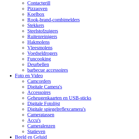
Contactgrill
Pizzaoven
Koelbox
Rook-brand-combimelders
Stekkers
Steelstofzuigers
Ruitenreinigers
Hakmolens
Vleesmolens
Voedseldrogers
Funcooking
Deurbellen
barbecue accessoires
Foto en Video
Camcorders
Digitale Camera's
Accessoires
Geheugenkaarten en USB-sticks
Digitale Fotolijst
Digitale spiegelreflexcamera's
Cameratassen
Accu's
Cameralenzen
Statieven
Beeld en Geluid