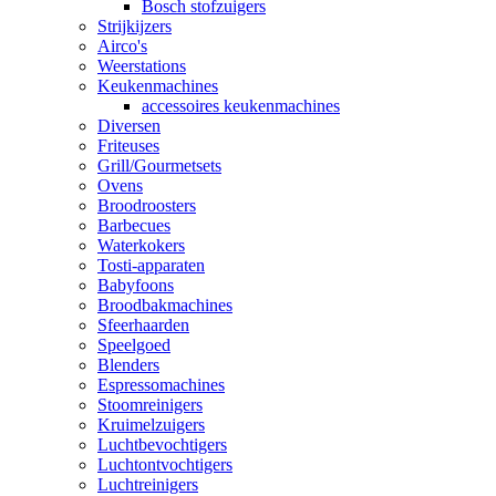
Bosch stofzuigers
Strijkijzers
Airco's
Weerstations
Keukenmachines
accessoires keukenmachines
Diversen
Friteuses
Grill/Gourmetsets
Ovens
Broodroosters
Barbecues
Waterkokers
Tosti-apparaten
Babyfoons
Broodbakmachines
Sfeerhaarden
Speelgoed
Blenders
Espressomachines
Stoomreinigers
Kruimelzuigers
Luchtbevochtigers
Luchtontvochtigers
Luchtreinigers