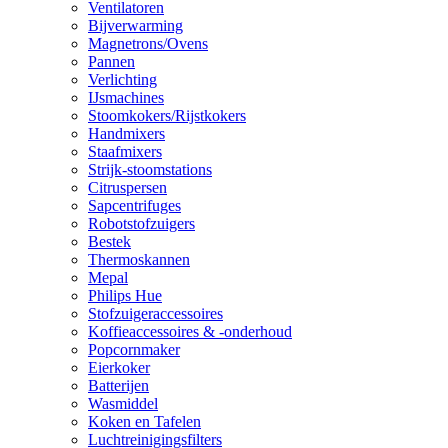
Ventilatoren
Bijverwarming
Magnetrons/Ovens
Pannen
Verlichting
IJsmachines
Stoomkokers/Rijstkokers
Handmixers
Staafmixers
Strijk-stoomstations
Citruspersen
Sapcentrifuges
Robotstofzuigers
Bestek
Thermoskannen
Mepal
Philips Hue
Stofzuigeraccessoires
Koffieaccessoires & -onderhoud
Popcornmaker
Eierkoker
Batterijen
Wasmiddel
Koken en Tafelen
Luchtreinigingsfilters