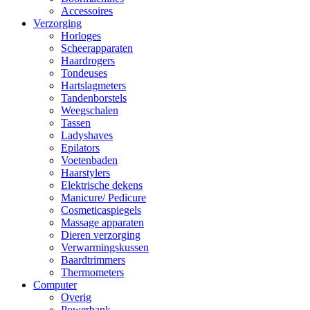
Accessoires
Verzorging
Horloges
Scheerapparaten
Haardrogers
Tondeuses
Hartslagmeters
Tandenborstels
Weegschalen
Tassen
Ladyshaves
Epilators
Voetenbaden
Haarstylers
Elektrische dekens
Manicure/ Pedicure
Cosmeticaspiegels
Massage apparaten
Dieren verzorging
Verwarmingskussen
Baardtrimmers
Thermometers
Computer
Overig
Powerbank