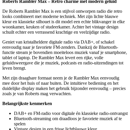
Roberts Rambler Max – Retro charme met modern geluid
De Roberts Rambler Max is een stijlvol ontworpen radio die retro
looks combineert met moderne techniek. Met zijn lichte blauwe
kleur en klassieke silhouet is dit model een echte blikvanger in elke
woonkamer, keuken of studeerkamer. Achter het vintage design
schuilt echter een verrassend krachtige en veelzijdige radio.
Geniet van kristalheldere digitale radio via DAB+, of schakel
eenvoudig naar je favoriete FM-zenders. Dankzij de Bluetooth-
functie stream je bovendien moeiteloos muziek vanaf je smartphone,
tablet of laptop. De Rambler Max levert een rijke, volle
geluidsweergave die je muziek, podcasts en radio-uitzendingen tot
leven brengt.
Met zijn draagbare formaat neem je de Rambler Max eenvoudig
mee door het huis of naar buiten. De intuïtieve bediening en het
duidelijke display maken het gebruik bijzonder eenvoudig – precies
zoals je van Roberts mag verwachten.
Belangrijkste kenmerken
DAB+ en FM-radio voor digitale én klassieke radio-ontvangst
Bluetooth-streaming om draadloos je favoriete muziek af te
spelen
Vintage design in een frisse lichtblauwe kleur