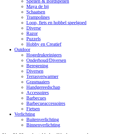
Spellen & Bordspellen
Maya de bij
Schaatsen
Trampolines
Loop, fiets en hobbel speelgoed
Diverse
Razor
Puzzels
Hobby en Creatief
Outdoor
Hogedrukreinigers
Onderhoud/Diversen
Beregening
Diversen
Terrasverwarmer
Grasmaaiers
Handgereedschap
Accessoires
Barbecues
Barbecueaccessoires
Fietsen
Verlichting
Buitenverlichting
Binnenverlichting