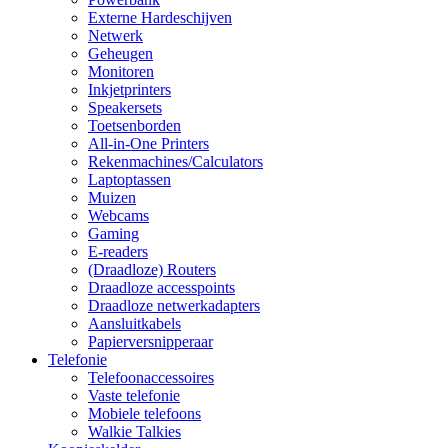
Externe Hardeschijven
Netwerk
Geheugen
Monitoren
Inkjetprinters
Speakersets
Toetsenborden
All-in-One Printers
Rekenmachines/Calculators
Laptoptassen
Muizen
Webcams
Gaming
E-readers
(Draadloze) Routers
Draadloze accesspoints
Draadloze netwerkadapters
Aansluitkabels
Papierversnipperaar
Telefonie
Telefoonaccessoires
Vaste telefonie
Mobiele telefoons
Walkie Talkies