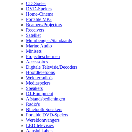
CD-Speler
DVD-Spelers
Home-Cinema
Portable MP3
Beamers/Projectors
Receivers
Satelliet
Muurbeugels/Standaards
Marine Audio
Minisets
Projectieschermen
Accessoires
Digitale Televisie/Decoders
Hoofdtelefoons
Wekkerradio's
Mediaspelers
Speakers
DJ-Equipment
Afstandsbedieningen
Radio's
Bluetooth Speakers
Portable DVD-Spelers
Wereldontvangers
LED-televisies
Aansluitkabels