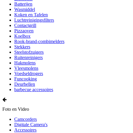
Batterijen
Wasmiddel
Koken en Tafelen
Luchtreinigingsfilters
Contactgrill
Pizzaoven
Koelbox
Rook-brand-combimelders
Stekkers
Steelstofzuigers
Ruitenreinigers
Hakmolens
Vleesmolens
Voedseldrogers
Funcooking
Deurbellen
barbecue accessoires
Foto en Video
Camcorders
Digitale Camera's
Accessoires