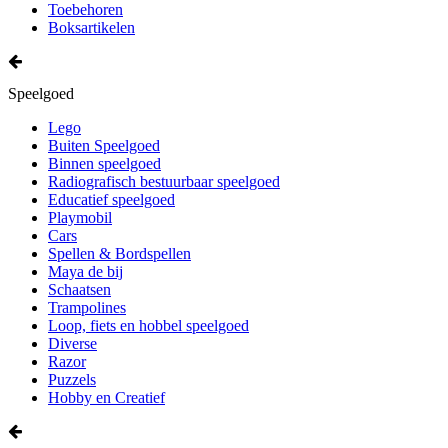
Toebehoren
Boksartikelen
Speelgoed
Lego
Buiten Speelgoed
Binnen speelgoed
Radiografisch bestuurbaar speelgoed
Educatief speelgoed
Playmobil
Cars
Spellen & Bordspellen
Maya de bij
Schaatsen
Trampolines
Loop, fiets en hobbel speelgoed
Diverse
Razor
Puzzels
Hobby en Creatief