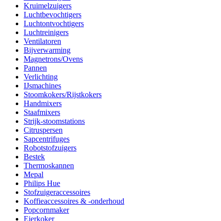
Kruimelzuigers
Luchtbevochtigers
Luchtontvochtigers
Luchtreinigers
Ventilatoren
Bijverwarming
Magnetrons/Ovens
Pannen
Verlichting
IJsmachines
Stoomkokers/Rijstkokers
Handmixers
Staafmixers
Strijk-stoomstations
Citruspersen
Sapcentrifuges
Robotstofzuigers
Bestek
Thermoskannen
Mepal
Philips Hue
Stofzuigeraccessoires
Koffieaccessoires & -onderhoud
Popcornmaker
Eierkoker