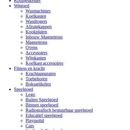
Koopjeskelder
Witgoed
Wasmachines
Koelkasten
Wasdrogers
Afzuigkappen
Kookplaten
Inbouw Magnetrons
Magnetrons
Ovens
Accessoires
Wijnkasten
Koelkast accessoires
Fitness en kracht
Krachtapparaten
Toebehoren
Boksartikelen
Speelgoed
Lego
Buiten Speelgoed
Binnen speelgoed
Radiografisch bestuurbaar speelgoed
Educatief speelgoed
Playmobil
Cars