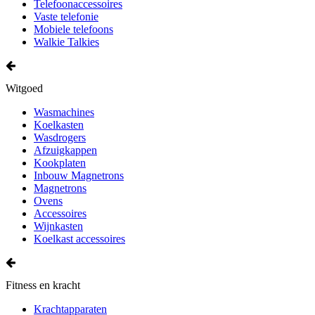
Telefoonaccessoires
Vaste telefonie
Mobiele telefoons
Walkie Talkies
Witgoed
Wasmachines
Koelkasten
Wasdrogers
Afzuigkappen
Kookplaten
Inbouw Magnetrons
Magnetrons
Ovens
Accessoires
Wijnkasten
Koelkast accessoires
Fitness en kracht
Krachtapparaten