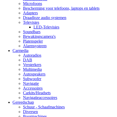
Microfoons
Bescherming voor telefoons, laptops en tablets
Adapters
Draadloze audio systemen
Televisies
LED-Televisies
Soundbars
Bewakingscamera's
Platenspeler
Alarmsysteem
Carmedia
Autoradios
DAB
Versterkers
Multimedia
Autospeakers
Subwoofer
Navigatie
Accessoires
Carkits/Headsets
Navigatieaccessoires
Gereedschap
Schuur - Schaafmachines
Diversen
Boormachines