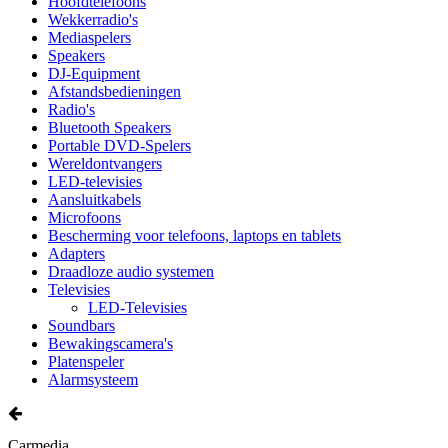
Hoofdtelefoons
Wekkerradio's
Mediaspelers
Speakers
DJ-Equipment
Afstandsbedieningen
Radio's
Bluetooth Speakers
Portable DVD-Spelers
Wereldontvangers
LED-televisies
Aansluitkabels
Microfoons
Bescherming voor telefoons, laptops en tablets
Adapters
Draadloze audio systemen
Televisies
LED-Televisies
Soundbars
Bewakingscamera's
Platenspeler
Alarmsysteem
Carmedia