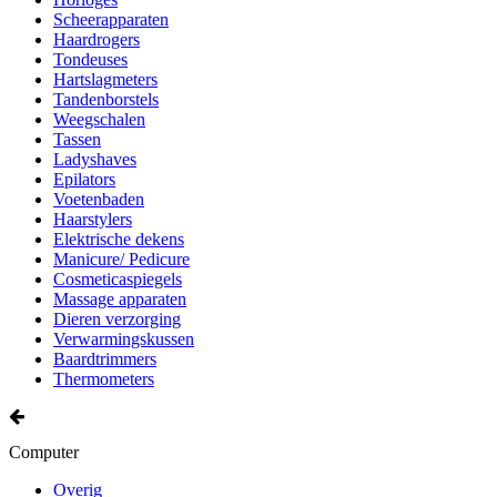
Scheerapparaten
Haardrogers
Tondeuses
Hartslagmeters
Tandenborstels
Weegschalen
Tassen
Ladyshaves
Epilators
Voetenbaden
Haarstylers
Elektrische dekens
Manicure/ Pedicure
Cosmeticaspiegels
Massage apparaten
Dieren verzorging
Verwarmingskussen
Baardtrimmers
Thermometers
Computer
Overig