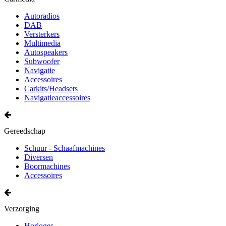
Autoradios
DAB
Versterkers
Multimedia
Autospeakers
Subwoofer
Navigatie
Accessoires
Carkits/Headsets
Navigatieaccessoires
Gereedschap
Schuur - Schaafmachines
Diversen
Boormachines
Accessoires
Verzorging
Horloges