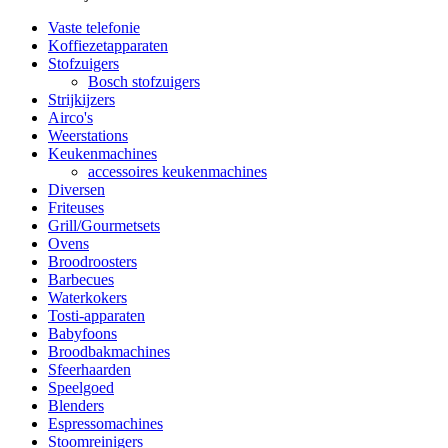
Vaste telefonie
Koffiezetapparaten
Stofzuigers
Bosch stofzuigers
Strijkijzers
Airco's
Weerstations
Keukenmachines
accessoires keukenmachines
Diversen
Friteuses
Grill/Gourmetsets
Ovens
Broodroosters
Barbecues
Waterkokers
Tosti-apparaten
Babyfoons
Broodbakmachines
Sfeerhaarden
Speelgoed
Blenders
Espressomachines
Stoomreinigers