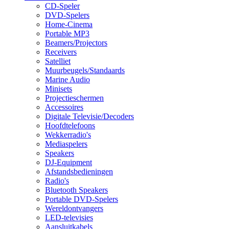
CD-Speler
DVD-Spelers
Home-Cinema
Portable MP3
Beamers/Projectors
Receivers
Satelliet
Muurbeugels/Standaards
Marine Audio
Minisets
Projectieschermen
Accessoires
Digitale Televisie/Decoders
Hoofdtelefoons
Wekkerradio's
Mediaspelers
Speakers
DJ-Equipment
Afstandsbedieningen
Radio's
Bluetooth Speakers
Portable DVD-Spelers
Wereldontvangers
LED-televisies
Aansluitkabels