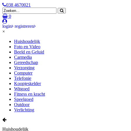
038 4670021
0
login
registreren
×
Huishoudelijk
Foto en Video
Beeld en Geluid
Carmedia
Gereedschap
Verzorging
Computer
Telefonie
Koopjeskelder
Witgoed
Fitness en kracht
Speelgoed
Outdoor
Verlichting
Huishoudelijk