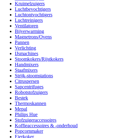
Kruimelzuigers
Luchtbevochtigers
Luchtontvochtigers
Luchtreinigers
Ventilatoren
Bijverwarming
Magnetrons/Ovens
Pannen
Verlichting
IJsmachines
Stoomkokers/Rijstkokers
Handmixers
Staafmixers
Strijk-stoomstations
Citruspersen
Sapcentrifuges
Robotstofzuigers
Bestek
Thermoskannen
Mepal
Philips Hue
Stofzuigeraccessoires
Koffieaccessoires & -onderhoud
Popcornmaker
Eierkoker