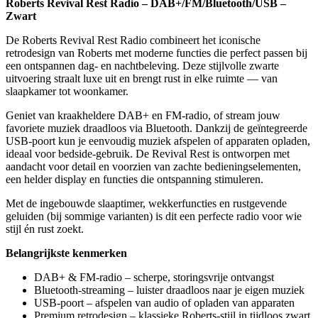
Roberts Revival Rest Radio – DAB+/FM/Bluetooth/USB –
Zwart
De Roberts Revival Rest Radio combineert het iconische
retrodesign van Roberts met moderne functies die perfect passen bij
een ontspannen dag- en nachtbeleving. Deze stijlvolle zwarte
uitvoering straalt luxe uit en brengt rust in elke ruimte — van
slaapkamer tot woonkamer.
Geniet van kraakheldere DAB+ en FM-radio, of stream jouw
favoriete muziek draadloos via Bluetooth. Dankzij de geïntegreerde
USB-poort kun je eenvoudig muziek afspelen of apparaten opladen,
ideaal voor bedside-gebruik. De Revival Rest is ontworpen met
aandacht voor detail en voorzien van zachte bedieningselementen,
een helder display en functies die ontspanning stimuleren.
Met de ingebouwde slaaptimer, wekkerfuncties en rustgevende
geluiden (bij sommige varianten) is dit een perfecte radio voor wie
stijl én rust zoekt.
Belangrijkste kenmerken
DAB+ & FM-radio – scherpe, storingsvrije ontvangst
Bluetooth-streaming – luister draadloos naar je eigen muziek
USB-poort – afspelen van audio of opladen van apparaten
Premium retrodesign – klassieke Roberts-stijl in tijdloos zwart