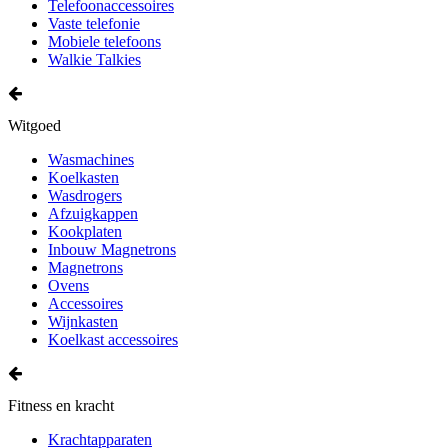
Telefoonaccessoires
Vaste telefonie
Mobiele telefoons
Walkie Talkies
Witgoed
Wasmachines
Koelkasten
Wasdrogers
Afzuigkappen
Kookplaten
Inbouw Magnetrons
Magnetrons
Ovens
Accessoires
Wijnkasten
Koelkast accessoires
Fitness en kracht
Krachtapparaten