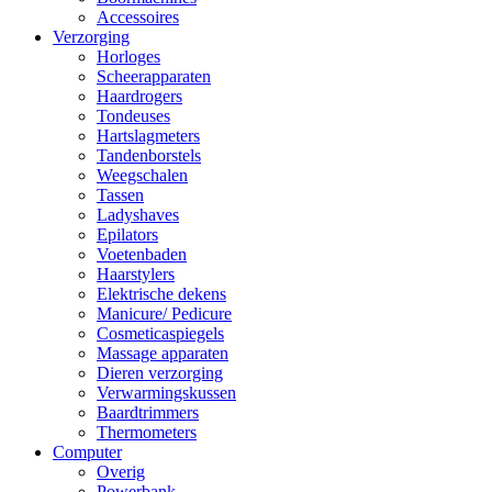
Accessoires
Verzorging
Horloges
Scheerapparaten
Haardrogers
Tondeuses
Hartslagmeters
Tandenborstels
Weegschalen
Tassen
Ladyshaves
Epilators
Voetenbaden
Haarstylers
Elektrische dekens
Manicure/ Pedicure
Cosmeticaspiegels
Massage apparaten
Dieren verzorging
Verwarmingskussen
Baardtrimmers
Thermometers
Computer
Overig
Powerbank