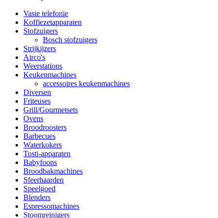
Vaste telefonie
Koffiezetapparaten
Stofzuigers
Bosch stofzuigers
Strijkijzers
Airco's
Weerstations
Keukenmachines
accessoires keukenmachines
Diversen
Friteuses
Grill/Gourmetsets
Ovens
Broodroosters
Barbecues
Waterkokers
Tosti-apparaten
Babyfoons
Broodbakmachines
Sfeerhaarden
Speelgoed
Blenders
Espressomachines
Stoomreinigers