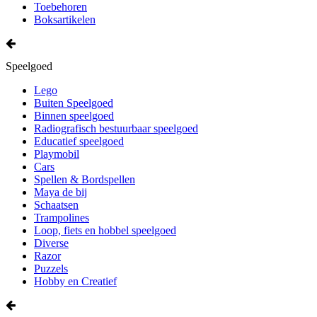
Toebehoren
Boksartikelen
Speelgoed
Lego
Buiten Speelgoed
Binnen speelgoed
Radiografisch bestuurbaar speelgoed
Educatief speelgoed
Playmobil
Cars
Spellen & Bordspellen
Maya de bij
Schaatsen
Trampolines
Loop, fiets en hobbel speelgoed
Diverse
Razor
Puzzels
Hobby en Creatief