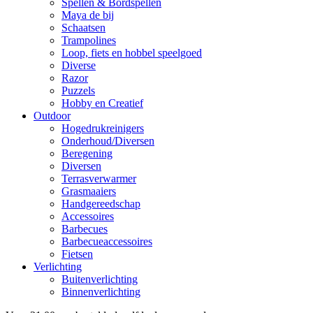
Spellen & Bordspellen
Maya de bij
Schaatsen
Trampolines
Loop, fiets en hobbel speelgoed
Diverse
Razor
Puzzels
Hobby en Creatief
Outdoor
Hogedrukreinigers
Onderhoud/Diversen
Beregening
Diversen
Terrasverwarmer
Grasmaaiers
Handgereedschap
Accessoires
Barbecues
Barbecueaccessoires
Fietsen
Verlichting
Buitenverlichting
Binnenverlichting