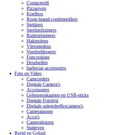
Contactgrill
Pizzaoven
Koelbox
Rook-brand-combimelders
Stekkers
Steelstofzuigers
Ruitenreinigers
Hakmolens
Vleesmolens
Voedseldrogers
Funcooking
Deurbellen
barbecue accessoires
Foto en Video
Camcorders
Digitale Camera's
Accessoires
Geheugenkaarten en USB-sticks
Digitale Fotolijst
Digitale spiegelreflexcamera's
Cameratassen
Accu's
Cameralenzen
Statieven
Beeld en Geluid