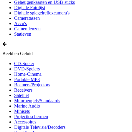
Geheugenkaarten en USB-sticks
Digitale Fotolijst
Digitale spiegelreflexcamera's
Cameratassen
Accu's
Cameralenzen
Statieven
Beeld en Geluid
CD-Speler
DVD-Spelers
Home-Cinema
Portable MP3
Beamers/Projectors
Receivers
Satelliet
Muurbeugels/Standaards
Marine Audio
Minisets
Projectieschermen
Accessoires
Digitale Televisie/Decoders