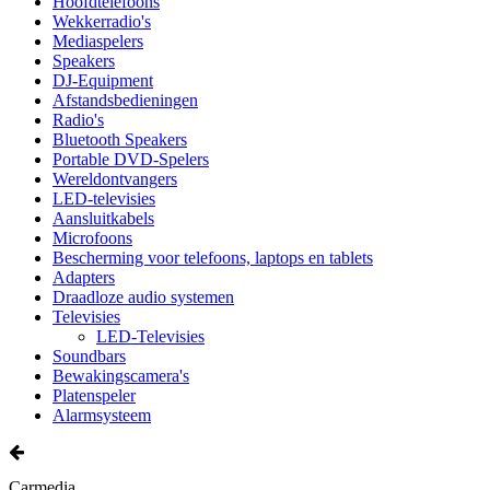
Hoofdtelefoons
Wekkerradio's
Mediaspelers
Speakers
DJ-Equipment
Afstandsbedieningen
Radio's
Bluetooth Speakers
Portable DVD-Spelers
Wereldontvangers
LED-televisies
Aansluitkabels
Microfoons
Bescherming voor telefoons, laptops en tablets
Adapters
Draadloze audio systemen
Televisies
LED-Televisies
Soundbars
Bewakingscamera's
Platenspeler
Alarmsysteem
Carmedia