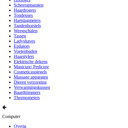
Scheerapparaten
Haardrogers
Tondeuses
Hartslagmeters
Tandenborstels
Weegschalen
Tassen
Ladyshaves
Epilators
Voetenbaden
Haarstylers
Elektrische dekens
Manicure/ Pedicure
Cosmeticaspiegels
Massage apparaten
Dieren verzorging
Verwarmingskussen
Baardtrimmers
Thermometers
Computer
Overig