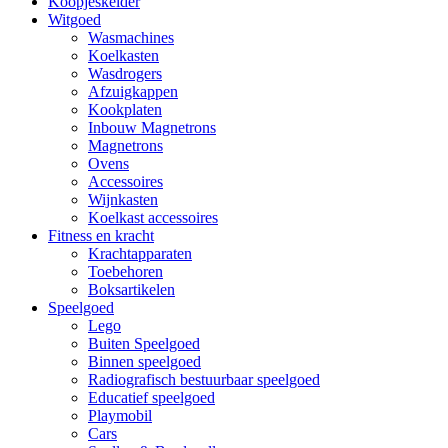
Koopjeskelder
Witgoed
Wasmachines
Koelkasten
Wasdrogers
Afzuigkappen
Kookplaten
Inbouw Magnetrons
Magnetrons
Ovens
Accessoires
Wijnkasten
Koelkast accessoires
Fitness en kracht
Krachtapparaten
Toebehoren
Boksartikelen
Speelgoed
Lego
Buiten Speelgoed
Binnen speelgoed
Radiografisch bestuurbaar speelgoed
Educatief speelgoed
Playmobil
Cars