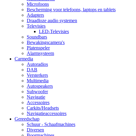
Microfoons
Bescherming voor telefoons, laptops en tablets
Adapters
Draadloze audio systemen
Televisies
LED-Televisies
Soundbars
Bewakingscamera's
Platenspeler
Alarmsysteem
Carmedia
Autoradios
DAB
Versterkers
Multimedia
Autospeakers
Subwoofer
Navigatie
Accessoires
Carkits/Headsets
Navigatieaccessoires
Gereedschap
Schuur - Schaafmachines
Diversen
Boormachines