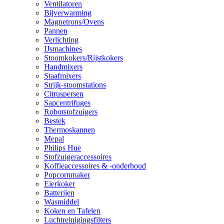
Ventilatoren
Bijverwarming
Magnetrons/Ovens
Pannen
Verlichting
IJsmachines
Stoomkokers/Rijstkokers
Handmixers
Staafmixers
Strijk-stoomstations
Citruspersen
Sapcentrifuges
Robotstofzuigers
Bestek
Thermoskannen
Mepal
Philips Hue
Stofzuigeraccessoires
Koffieaccessoires & -onderhoud
Popcornmaker
Eierkoker
Batterijen
Wasmiddel
Koken en Tafelen
Luchtreinigingsfilters