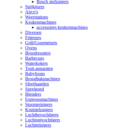
Bosch stofzuigers
Strijkijzers
Airco's
Weerstations
Keukenmachines
accessoires keukenmachines
Diversen
Friteuses
Grill/Gourmetsets
Ovens
Broodroosters
Barbecues
Waterkokers
Tosti-apparaten
Babyfoons
Broodbakmachines
Sfeerhaarden
Speelgoed
Blenders
Espressomachines
Stoomreinigers
Kruimelzuigers
Luchtbevochtigers
Luchtontvochtigers
Luchtreinigers