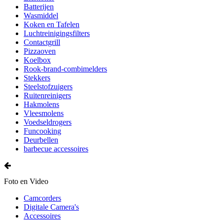
Batterijen
Wasmiddel
Koken en Tafelen
Luchtreinigingsfilters
Contactgrill
Pizzaoven
Koelbox
Rook-brand-combimelders
Stekkers
Steelstofzuigers
Ruitenreinigers
Hakmolens
Vleesmolens
Voedseldrogers
Funcooking
Deurbellen
barbecue accessoires
Foto en Video
Camcorders
Digitale Camera's
Accessoires