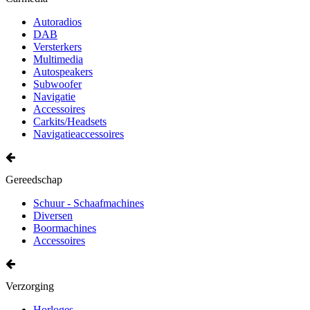
Autoradios
DAB
Versterkers
Multimedia
Autospeakers
Subwoofer
Navigatie
Accessoires
Carkits/Headsets
Navigatieaccessoires
Gereedschap
Schuur - Schaafmachines
Diversen
Boormachines
Accessoires
Verzorging
Horloges