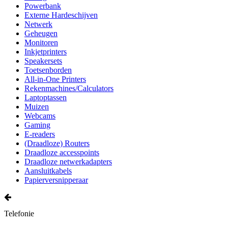
Powerbank
Externe Hardeschijven
Netwerk
Geheugen
Monitoren
Inkjetprinters
Speakersets
Toetsenborden
All-in-One Printers
Rekenmachines/Calculators
Laptoptassen
Muizen
Webcams
Gaming
E-readers
(Draadloze) Routers
Draadloze accesspoints
Draadloze netwerkadapters
Aansluitkabels
Papierversnipperaar
Telefonie