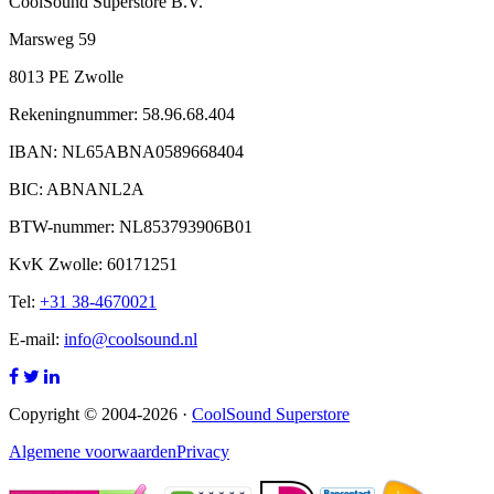
CoolSound Superstore B.V.
Marsweg 59
8013 PE Zwolle
Rekeningnummer: 58.96.68.404
IBAN: NL65ABNA0589668404
BIC: ABNANL2A
BTW-nummer: NL853793906B01
KvK Zwolle: 60171251
Tel:
+31 38-4670021
E-mail:
info@coolsound.nl
Copyright © 2004-2026 ·
CoolSound Superstore
Algemene voorwaarden
Privacy