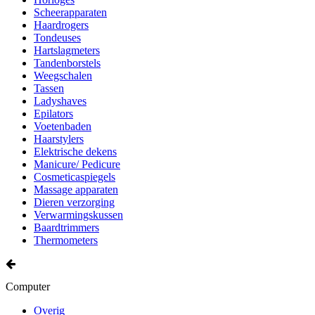
Scheerapparaten
Haardrogers
Tondeuses
Hartslagmeters
Tandenborstels
Weegschalen
Tassen
Ladyshaves
Epilators
Voetenbaden
Haarstylers
Elektrische dekens
Manicure/ Pedicure
Cosmeticaspiegels
Massage apparaten
Dieren verzorging
Verwarmingskussen
Baardtrimmers
Thermometers
Computer
Overig