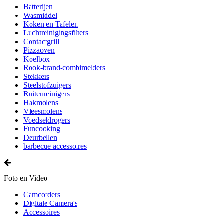
Batterijen
Wasmiddel
Koken en Tafelen
Luchtreinigingsfilters
Contactgrill
Pizzaoven
Koelbox
Rook-brand-combimelders
Stekkers
Steelstofzuigers
Ruitenreinigers
Hakmolens
Vleesmolens
Voedseldrogers
Funcooking
Deurbellen
barbecue accessoires
Foto en Video
Camcorders
Digitale Camera's
Accessoires