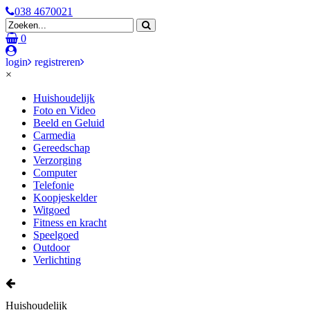
038 4670021
0
login
registreren
×
Huishoudelijk
Foto en Video
Beeld en Geluid
Carmedia
Gereedschap
Verzorging
Computer
Telefonie
Koopjeskelder
Witgoed
Fitness en kracht
Speelgoed
Outdoor
Verlichting
Huishoudelijk