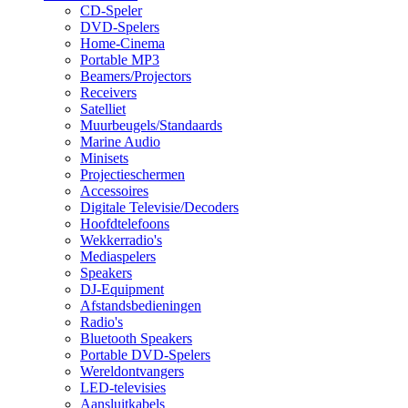
CD-Speler
DVD-Spelers
Home-Cinema
Portable MP3
Beamers/Projectors
Receivers
Satelliet
Muurbeugels/Standaards
Marine Audio
Minisets
Projectieschermen
Accessoires
Digitale Televisie/Decoders
Hoofdtelefoons
Wekkerradio's
Mediaspelers
Speakers
DJ-Equipment
Afstandsbedieningen
Radio's
Bluetooth Speakers
Portable DVD-Spelers
Wereldontvangers
LED-televisies
Aansluitkabels