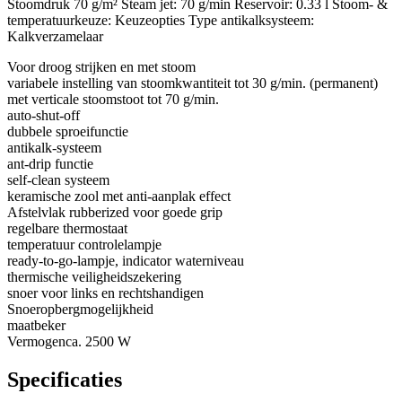
Stoomdruk 70 g/m² Steam jet: 70 g/min Reservoir: 0.33 l Stoom- &
temperatuurkeuze: Keuzeopties Type antikalksysteem:
Kalkverzamelaar
Voor droog strijken en met stoom
variabele instelling van stoomkwantiteit tot 30 g/min. (permanent)
met verticale stoomstoot tot 70 g/min.
auto-shut-off
dubbele sproeifunctie
antikalk-systeem
ant-drip functie
self-clean systeem
keramische zool met anti-aanplak effect
Afstelvlak rubberized voor goede grip
regelbare thermostaat
temperatuur controlelampje
ready-to-go-lampje, indicator waterniveau
thermische veiligheidszekering
snoer voor links en rechtshandigen
Snoeropbergmogelijkheid
maatbeker
Vermogenca. 2500 W
Specificaties