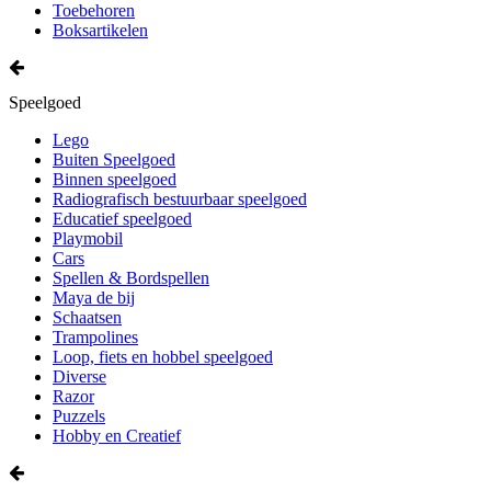
Toebehoren
Boksartikelen
Speelgoed
Lego
Buiten Speelgoed
Binnen speelgoed
Radiografisch bestuurbaar speelgoed
Educatief speelgoed
Playmobil
Cars
Spellen & Bordspellen
Maya de bij
Schaatsen
Trampolines
Loop, fiets en hobbel speelgoed
Diverse
Razor
Puzzels
Hobby en Creatief