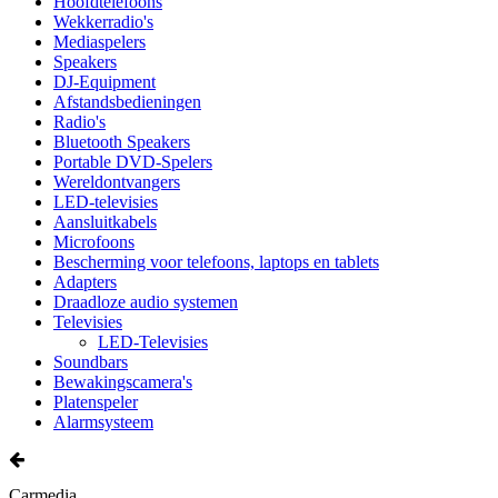
Hoofdtelefoons
Wekkerradio's
Mediaspelers
Speakers
DJ-Equipment
Afstandsbedieningen
Radio's
Bluetooth Speakers
Portable DVD-Spelers
Wereldontvangers
LED-televisies
Aansluitkabels
Microfoons
Bescherming voor telefoons, laptops en tablets
Adapters
Draadloze audio systemen
Televisies
LED-Televisies
Soundbars
Bewakingscamera's
Platenspeler
Alarmsysteem
Carmedia