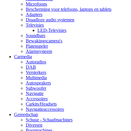
Microfoons
Bescherming voor telefoons, laptops en tablets
Adapters
Draadloze audio systemen
Televisies
LED-Televisies
Soundbars
Bewakingscamera's
Platenspeler
Alarmsysteem
Carmedia
Autoradios
DAB
Versterkers
Multimedia
Autospeakers
Subwoofer
Navigatie
Accessoires
Carkits/Headsets
Navigatieaccessoires
Gereedschap
Schuur - Schaafmachines
Diversen
Boormachines