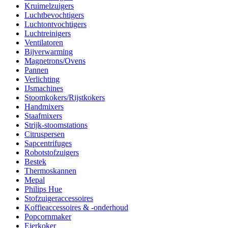
Kruimelzuigers
Luchtbevochtigers
Luchtontvochtigers
Luchtreinigers
Ventilatoren
Bijverwarming
Magnetrons/Ovens
Pannen
Verlichting
IJsmachines
Stoomkokers/Rijstkokers
Handmixers
Staafmixers
Strijk-stoomstations
Citruspersen
Sapcentrifuges
Robotstofzuigers
Bestek
Thermoskannen
Mepal
Philips Hue
Stofzuigeraccessoires
Koffieaccessoires & -onderhoud
Popcornmaker
Eierkoker