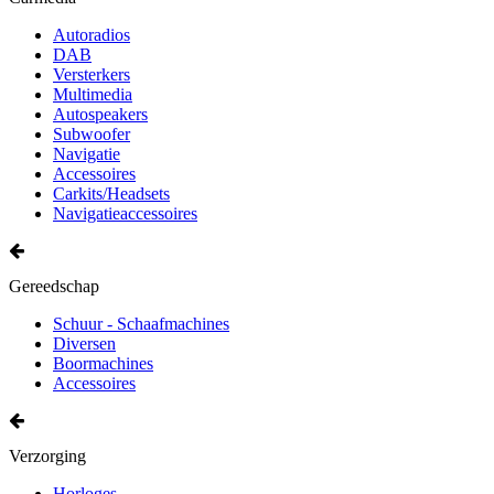
Autoradios
DAB
Versterkers
Multimedia
Autospeakers
Subwoofer
Navigatie
Accessoires
Carkits/Headsets
Navigatieaccessoires
Gereedschap
Schuur - Schaafmachines
Diversen
Boormachines
Accessoires
Verzorging
Horloges