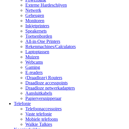
Externe Hardeschijven
Netwerk
Geheugen
Monitoren
Inkjetprinters
Speakersets
Toetsenborden
All-in-One Printers
Rekenmachines/Calculators
Laptoptassen
Muizen
Webcams
Gaming
E-readers
(Draadloze) Routers
Draadloze accesspoints
Draadloze netwerkadapters
Aansluitkabels
Papierversnipperaar
Telefonie
Telefoonaccessoires
Vaste telefonie
Mobiele telefoons
Walkie Talkies