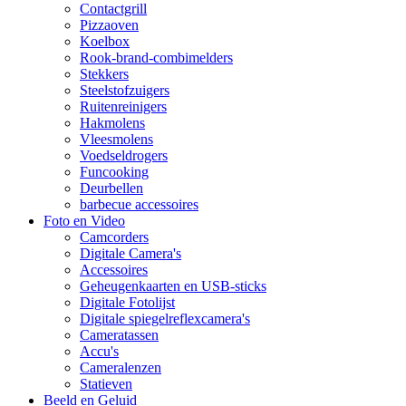
Contactgrill
Pizzaoven
Koelbox
Rook-brand-combimelders
Stekkers
Steelstofzuigers
Ruitenreinigers
Hakmolens
Vleesmolens
Voedseldrogers
Funcooking
Deurbellen
barbecue accessoires
Foto en Video
Camcorders
Digitale Camera's
Accessoires
Geheugenkaarten en USB-sticks
Digitale Fotolijst
Digitale spiegelreflexcamera's
Cameratassen
Accu's
Cameralenzen
Statieven
Beeld en Geluid