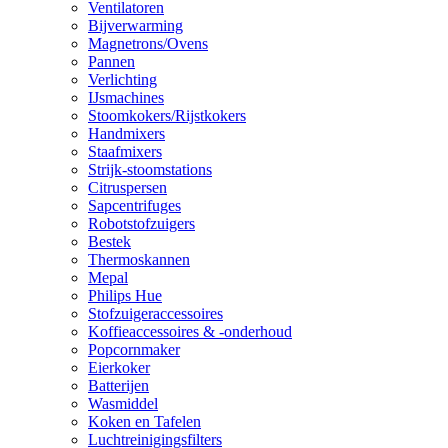
Ventilatoren
Bijverwarming
Magnetrons/Ovens
Pannen
Verlichting
IJsmachines
Stoomkokers/Rijstkokers
Handmixers
Staafmixers
Strijk-stoomstations
Citruspersen
Sapcentrifuges
Robotstofzuigers
Bestek
Thermoskannen
Mepal
Philips Hue
Stofzuigeraccessoires
Koffieaccessoires & -onderhoud
Popcornmaker
Eierkoker
Batterijen
Wasmiddel
Koken en Tafelen
Luchtreinigingsfilters