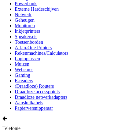
Powerbank
Externe Hardeschijven
Netwerk
Geheugen
Monitoren
Inkjetprinters
Speakersets
Toetsenborden
All-in-One Printers
Rekenmachines/Calculators
Laptoptassen
Muizen
Webcams
Gaming
E-readers
(Draadloze) Routers
Draadloze accesspoints
Draadloze netwerkadapters
Aansluitkabels
Papierversnipperaar
Telefonie