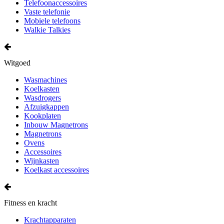
Telefoonaccessoires
Vaste telefonie
Mobiele telefoons
Walkie Talkies
Witgoed
Wasmachines
Koelkasten
Wasdrogers
Afzuigkappen
Kookplaten
Inbouw Magnetrons
Magnetrons
Ovens
Accessoires
Wijnkasten
Koelkast accessoires
Fitness en kracht
Krachtapparaten