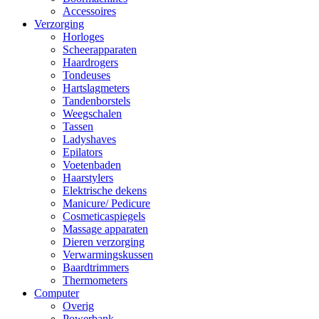
Accessoires
Verzorging
Horloges
Scheerapparaten
Haardrogers
Tondeuses
Hartslagmeters
Tandenborstels
Weegschalen
Tassen
Ladyshaves
Epilators
Voetenbaden
Haarstylers
Elektrische dekens
Manicure/ Pedicure
Cosmeticaspiegels
Massage apparaten
Dieren verzorging
Verwarmingskussen
Baardtrimmers
Thermometers
Computer
Overig
Powerbank