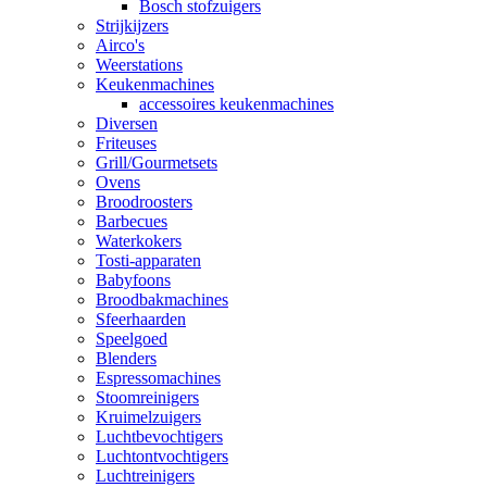
Bosch stofzuigers
Strijkijzers
Airco's
Weerstations
Keukenmachines
accessoires keukenmachines
Diversen
Friteuses
Grill/Gourmetsets
Ovens
Broodroosters
Barbecues
Waterkokers
Tosti-apparaten
Babyfoons
Broodbakmachines
Sfeerhaarden
Speelgoed
Blenders
Espressomachines
Stoomreinigers
Kruimelzuigers
Luchtbevochtigers
Luchtontvochtigers
Luchtreinigers