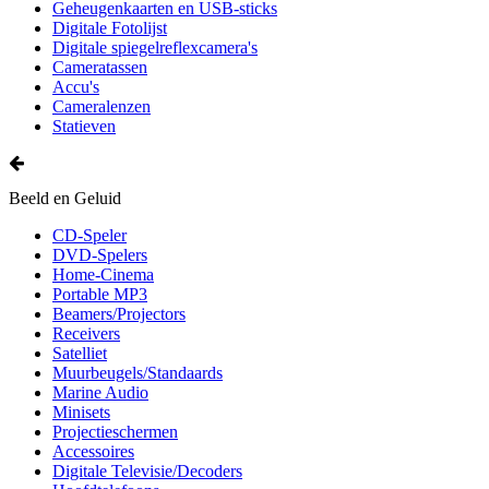
Geheugenkaarten en USB-sticks
Digitale Fotolijst
Digitale spiegelreflexcamera's
Cameratassen
Accu's
Cameralenzen
Statieven
Beeld en Geluid
CD-Speler
DVD-Spelers
Home-Cinema
Portable MP3
Beamers/Projectors
Receivers
Satelliet
Muurbeugels/Standaards
Marine Audio
Minisets
Projectieschermen
Accessoires
Digitale Televisie/Decoders