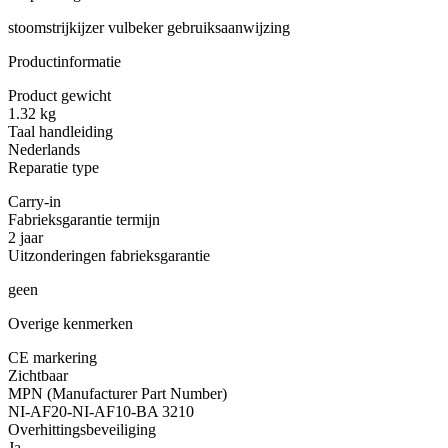
stoomstrijkijzer vulbeker gebruiksaanwijzing
Productinformatie
Product gewicht
1.32 kg
Taal handleiding
Nederlands
Reparatie type
Carry-in
Fabrieksgarantie termijn
2 jaar
Uitzonderingen fabrieksgarantie
geen
Overige kenmerken
CE markering
Zichtbaar
MPN (Manufacturer Part Number)
NI-AF20-NI-AF10-BA 3210
Overhittingsbeveiliging
Ja