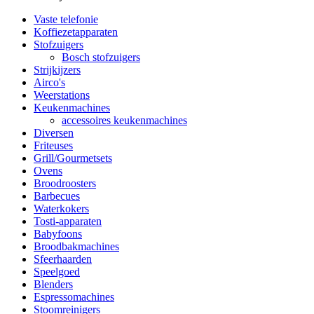
Vaste telefonie
Koffiezetapparaten
Stofzuigers
Bosch stofzuigers
Strijkijzers
Airco's
Weerstations
Keukenmachines
accessoires keukenmachines
Diversen
Friteuses
Grill/Gourmetsets
Ovens
Broodroosters
Barbecues
Waterkokers
Tosti-apparaten
Babyfoons
Broodbakmachines
Sfeerhaarden
Speelgoed
Blenders
Espressomachines
Stoomreinigers