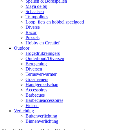
Spellen & Bordspellen
Maya de bij
Schaatsen
Trampolines
Loop, fiets en hobbel speelgoed
Diverse
Razor
Puzzels
Hobby en Creatief
Outdoor
Hogedrukreinigers
Onderhoud/Diversen
Beregening
Diversen
Terrasverwarmer
Grasmaaiers
Handgereedschap
Accessoires
Barbecues
Barbecueaccessoires
Fietsen
Verlichting
Buitenverlichting
Binnenverlichting