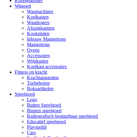
Koopjeskelder
Witgoed
Wasmachines
Koelkasten
Wasdrogers
Afzuigkappen
Kookplaten
Inbouw Magnetrons
Magnetrons
Ovens
Accessoires
Wijnkasten
Koelkast accessoires
Fitness en kracht
Krachtapparaten
Toebehoren
Boksartikelen
Speelgoed
Lego
Buiten Speelgoed
Binnen speelgoed
Radiografisch bestuurbaar speelgoed
Educatief speelgoed
Playmobil
Cars