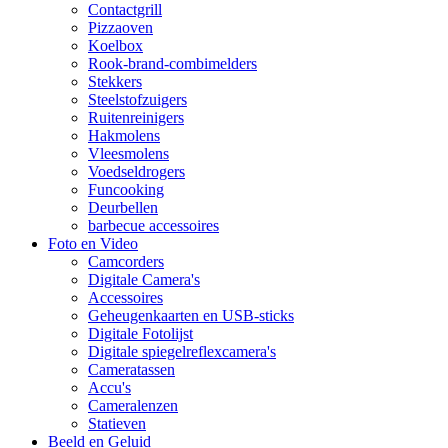
Contactgrill
Pizzaoven
Koelbox
Rook-brand-combimelders
Stekkers
Steelstofzuigers
Ruitenreinigers
Hakmolens
Vleesmolens
Voedseldrogers
Funcooking
Deurbellen
barbecue accessoires
Foto en Video
Camcorders
Digitale Camera's
Accessoires
Geheugenkaarten en USB-sticks
Digitale Fotolijst
Digitale spiegelreflexcamera's
Cameratassen
Accu's
Cameralenzen
Statieven
Beeld en Geluid