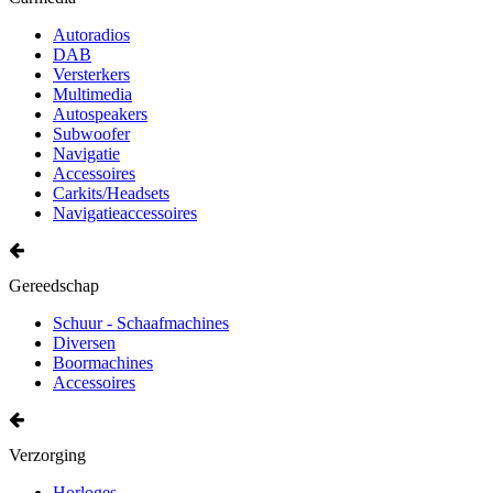
Autoradios
DAB
Versterkers
Multimedia
Autospeakers
Subwoofer
Navigatie
Accessoires
Carkits/Headsets
Navigatieaccessoires
Gereedschap
Schuur - Schaafmachines
Diversen
Boormachines
Accessoires
Verzorging
Horloges