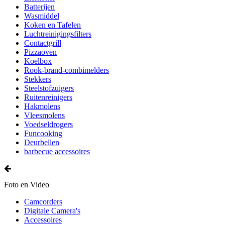
Batterijen
Wasmiddel
Koken en Tafelen
Luchtreinigingsfilters
Contactgrill
Pizzaoven
Koelbox
Rook-brand-combimelders
Stekkers
Steelstofzuigers
Ruitenreinigers
Hakmolens
Vleesmolens
Voedseldrogers
Funcooking
Deurbellen
barbecue accessoires
Foto en Video
Camcorders
Digitale Camera's
Accessoires