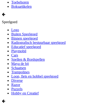
Toebehoren
Boksartikelen
Speelgoed
Lego
Buiten Speelgoed
Binnen speelgoed
Radiografisch bestuurbaar speelgoed
Educatief speelgoed
Playmobil
Cars
Spellen & Bordspellen
Maya de bij
Schaatsen
Trampolines
Loop, fiets en hobbel speelgoed
Diverse
Razor
Puzzels
Hobby en Creatief