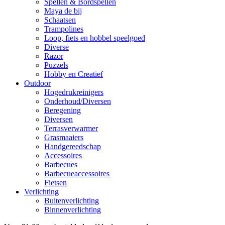
Spellen & Bordspellen
Maya de bij
Schaatsen
Trampolines
Loop, fiets en hobbel speelgoed
Diverse
Razor
Puzzels
Hobby en Creatief
Outdoor
Hogedrukreinigers
Onderhoud/Diversen
Beregening
Diversen
Terrasverwarmer
Grasmaaiers
Handgereedschap
Accessoires
Barbecues
Barbecueaccessoires
Fietsen
Verlichting
Buitenverlichting
Binnenverlichting