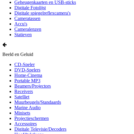
Geheugenkaarten en USB-sticks
Digitale Fotolijst
Digitale spiegelreflexcamera's
Cameratassen
Accu's
Cameralenzen
Statieven
Beeld en Geluid
CD-Speler
DVD-Spelers
Home-Cinema
Portable MP3
Beamers/Projectors
Receivers
Satelliet
Muurbeugels/Standaards
Marine Audio
Minisets
Projectieschermen
Accessoires
Digitale Televisie/Decoders