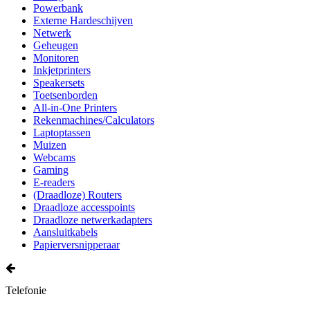
Powerbank
Externe Hardeschijven
Netwerk
Geheugen
Monitoren
Inkjetprinters
Speakersets
Toetsenborden
All-in-One Printers
Rekenmachines/Calculators
Laptoptassen
Muizen
Webcams
Gaming
E-readers
(Draadloze) Routers
Draadloze accesspoints
Draadloze netwerkadapters
Aansluitkabels
Papierversnipperaar
Telefonie