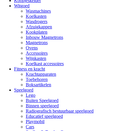
Koopjeskelder
Witgoed
Wasmachines
Koelkasten
Wasdrogers
Afzuigkappen
Kookplaten
Inbouw Magnetrons
Magnetrons
Ovens
Accessoires
Wijnkasten
Koelkast accessoires
Fitness en kracht
Krachtapparaten
Toebehoren
Boksartikelen
Speelgoed
Lego
Buiten Speelgoed
Binnen speelgoed
Radiografisch bestuurbaar speelgoed
Educatief speelgoed
Playmobil
Cars