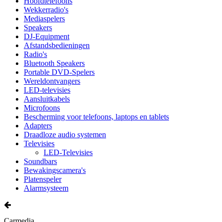
Hoofdtelefoons
Wekkerradio's
Mediaspelers
Speakers
DJ-Equipment
Afstandsbedieningen
Radio's
Bluetooth Speakers
Portable DVD-Spelers
Wereldontvangers
LED-televisies
Aansluitkabels
Microfoons
Bescherming voor telefoons, laptops en tablets
Adapters
Draadloze audio systemen
Televisies
LED-Televisies
Soundbars
Bewakingscamera's
Platenspeler
Alarmsysteem
Carmedia