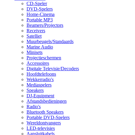
CD-Speler
DVD-Spelers
Home-Cinema
Portable MP3
Beamers/Projectors
Receivers
Satelliet
Muurbeugels/Standaards
Marine Audio
Minisets
Projectieschermen
Accessoires
Digitale Televisie/Decoders
Hoofdtelefoons
Wekkerradio's
Mediaspelers
Speakers
DJ-Equipment
Afstandsbedieningen
Radio's
Bluetooth Speakers
Portable DVD-Spelers
Wereldontvangers
LED-televisies
Aansluitkabels