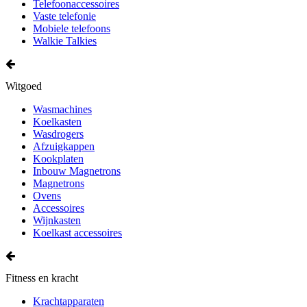
Telefoonaccessoires
Vaste telefonie
Mobiele telefoons
Walkie Talkies
Witgoed
Wasmachines
Koelkasten
Wasdrogers
Afzuigkappen
Kookplaten
Inbouw Magnetrons
Magnetrons
Ovens
Accessoires
Wijnkasten
Koelkast accessoires
Fitness en kracht
Krachtapparaten