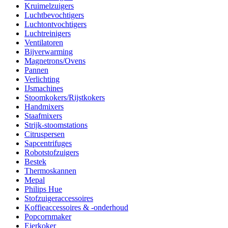
Kruimelzuigers
Luchtbevochtigers
Luchtontvochtigers
Luchtreinigers
Ventilatoren
Bijverwarming
Magnetrons/Ovens
Pannen
Verlichting
IJsmachines
Stoomkokers/Rijstkokers
Handmixers
Staafmixers
Strijk-stoomstations
Citruspersen
Sapcentrifuges
Robotstofzuigers
Bestek
Thermoskannen
Mepal
Philips Hue
Stofzuigeraccessoires
Koffieaccessoires & -onderhoud
Popcornmaker
Eierkoker