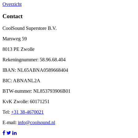
Overzicht
Contact
CoolSound Superstore B.V.
Marsweg 59
8013 PE Zwolle
Rekeningnummer: 58.96.68.404
IBAN: NL65ABNA0589668404
BIC: ABNANL2A
BTW-nummer: NL853793906B01
KvK Zwolle: 60171251
Tel:
+31 38-4670021
E-mail:
info@coolsound.nl