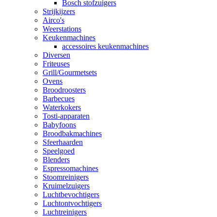
Bosch stofzuigers
Strijkijzers
Airco's
Weerstations
Keukenmachines
accessoires keukenmachines
Diversen
Friteuses
Grill/Gourmetsets
Ovens
Broodroosters
Barbecues
Waterkokers
Tosti-apparaten
Babyfoons
Broodbakmachines
Sfeerhaarden
Speelgoed
Blenders
Espressomachines
Stoomreinigers
Kruimelzuigers
Luchtbevochtigers
Luchtontvochtigers
Luchtreinigers