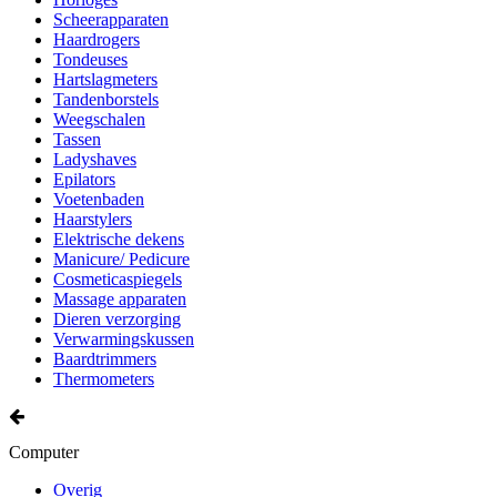
Scheerapparaten
Haardrogers
Tondeuses
Hartslagmeters
Tandenborstels
Weegschalen
Tassen
Ladyshaves
Epilators
Voetenbaden
Haarstylers
Elektrische dekens
Manicure/ Pedicure
Cosmeticaspiegels
Massage apparaten
Dieren verzorging
Verwarmingskussen
Baardtrimmers
Thermometers
Computer
Overig