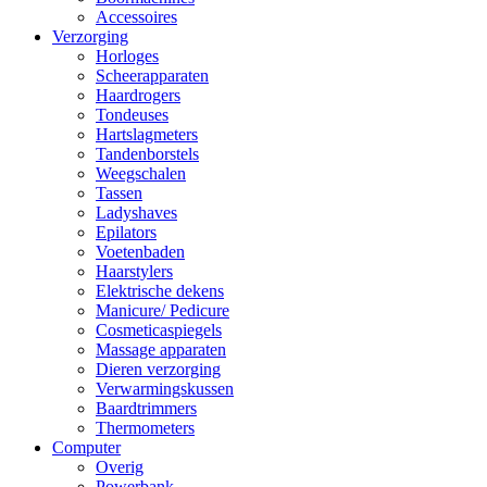
Accessoires
Verzorging
Horloges
Scheerapparaten
Haardrogers
Tondeuses
Hartslagmeters
Tandenborstels
Weegschalen
Tassen
Ladyshaves
Epilators
Voetenbaden
Haarstylers
Elektrische dekens
Manicure/ Pedicure
Cosmeticaspiegels
Massage apparaten
Dieren verzorging
Verwarmingskussen
Baardtrimmers
Thermometers
Computer
Overig
Powerbank