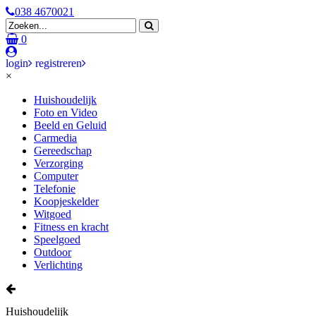
038 4670021
0
login
registreren
×
Huishoudelijk
Foto en Video
Beeld en Geluid
Carmedia
Gereedschap
Verzorging
Computer
Telefonie
Koopjeskelder
Witgoed
Fitness en kracht
Speelgoed
Outdoor
Verlichting
Huishoudelijk