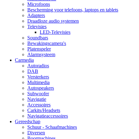
Microfoons
Bescherming voor telefoons, laptops en tablets
Adapters
Draadloze audio systemen
Televisies
LED-Televisies
Soundbars
Bewakingscamera's
Platenspeler
Alarmsysteem
Carmedia
Autoradios
DAB
Versterkers
Multimedia
Autospeakers
Subwoofer
Navigatie
Accessoires
Carkits/Headsets
Navigatieaccessoires
Gereedschap
Schuur - Schaafmachines
Diversen
Boormachines