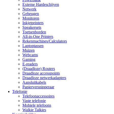
Externe Hardeschijven
Netwerk
Geheugen
Monitoren
Inkjetprinters
Speakersets
Toetsenborden
All-in-One Printers
Rekenmachines/Calculators
Laptoptassen
Muizen
Webcams
Gaming
E-readers
(Draadloze) Routers
Draadloze accesspoints
Draadloze netwerkadapters
Aansluitkabels
Papierversnipperaar
Telefonie
Telefoonaccessoires
Vaste telefonie
Mobiele telefoons
Walkie Talkies