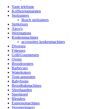
Vaste telefonie
Koffiezetapparaten
Stofzuigers
Bosch stofzuigers
Strijkijzers
Airco's
Weerstations
Keukenmachines
accessoires keukenmachines
Diversen
Friteuses
Grill/Gourmetsets
Ovens
Broodroosters
Barbecues
Waterkokers
Tosti-apparaten
Babyfoons
Broodbakmachines
Sfeerhaarden
Speelgoed
Blenders
Espressomachines
Stoomreinigers