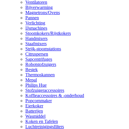
Ventilatoren
Bijverwarming
Magnetrons/Ovens
Pannen
Verlichting
IJsmachines
Stoomkokers/Rijstkokers
Handmixers
Staafmixers
Strijk-stoomstations
Citruspersen
Sapcentrifuges
Robotstofzuigers
Bestek
Thermoskannen
Mepal
Philips Hue
Stofzuigeraccessoires
Koffieaccessoires & -onderhoud
Popcornmaker
Eierkoker
Batterijen
Wasmiddel
Koken en Tafelen
Luchtreinigingsfilters