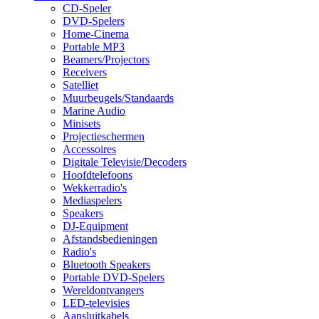
CD-Speler
DVD-Spelers
Home-Cinema
Portable MP3
Beamers/Projectors
Receivers
Satelliet
Muurbeugels/Standaards
Marine Audio
Minisets
Projectieschermen
Accessoires
Digitale Televisie/Decoders
Hoofdtelefoons
Wekkerradio's
Mediaspelers
Speakers
DJ-Equipment
Afstandsbedieningen
Radio's
Bluetooth Speakers
Portable DVD-Spelers
Wereldontvangers
LED-televisies
Aansluitkabels