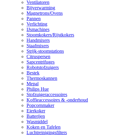
Ventilatoren
Bijverwarming
Magnetrons/Ovens
Pannen
Verlichting
IJsmachines
Stoomkokers/Rijstkokers
Handmixers
Staafmixers
Strijk-stoomstations
Citruspersen
Sapcentrifuges
Robotstofzuigers
Bestek
Thermoskannen
Mepal
Philips Hue
Stofzuigeraccessoires
Koffieaccessoires & -onderhoud
Popcornmaker
Eierkoker
Batterijen
Wasmiddel
Koken en Tafelen
Luchtreinigingsfilters