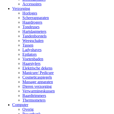
Accessoires
Verzorging
Horloges
Scheerapparaten
Haardrogers
Tondeuses
Hartslagmeters
Tandenborstels
Weegschalen
Tassen
Ladyshaves
Epilators
Voetenbaden
Haarstylers
Elektrische dekens
Manicure/ Pedicure
Cosmeticaspiegels
Massage apparaten
Dieren verzorging
Verwarmingskussen
Baardtrimmers
Thermometers
Computer
Overig
Powerbank