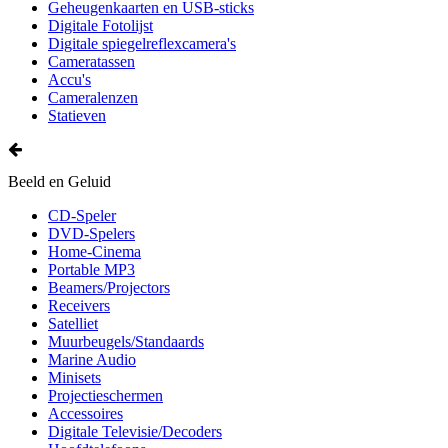
Geheugenkaarten en USB-sticks
Digitale Fotolijst
Digitale spiegelreflexcamera's
Cameratassen
Accu's
Cameralenzen
Statieven
Beeld en Geluid
CD-Speler
DVD-Spelers
Home-Cinema
Portable MP3
Beamers/Projectors
Receivers
Satelliet
Muurbeugels/Standaards
Marine Audio
Minisets
Projectieschermen
Accessoires
Digitale Televisie/Decoders