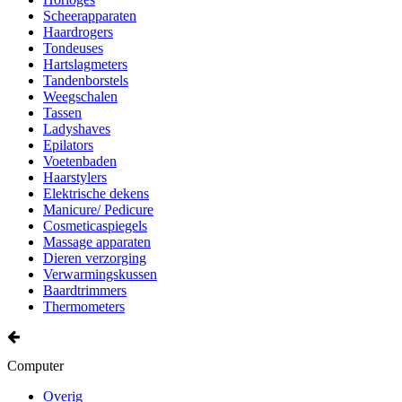
Scheerapparaten
Haardrogers
Tondeuses
Hartslagmeters
Tandenborstels
Weegschalen
Tassen
Ladyshaves
Epilators
Voetenbaden
Haarstylers
Elektrische dekens
Manicure/ Pedicure
Cosmeticaspiegels
Massage apparaten
Dieren verzorging
Verwarmingskussen
Baardtrimmers
Thermometers
Computer
Overig