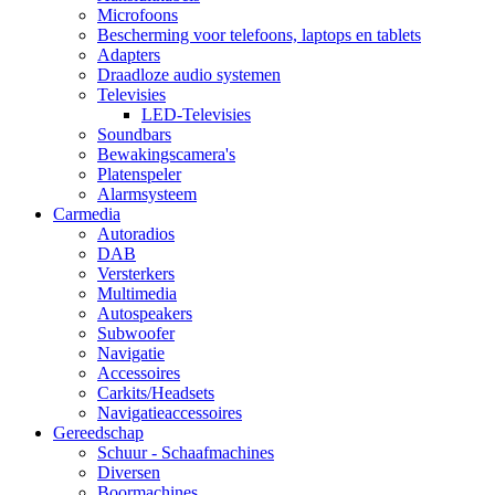
Microfoons
Bescherming voor telefoons, laptops en tablets
Adapters
Draadloze audio systemen
Televisies
LED-Televisies
Soundbars
Bewakingscamera's
Platenspeler
Alarmsysteem
Carmedia
Autoradios
DAB
Versterkers
Multimedia
Autospeakers
Subwoofer
Navigatie
Accessoires
Carkits/Headsets
Navigatieaccessoires
Gereedschap
Schuur - Schaafmachines
Diversen
Boormachines