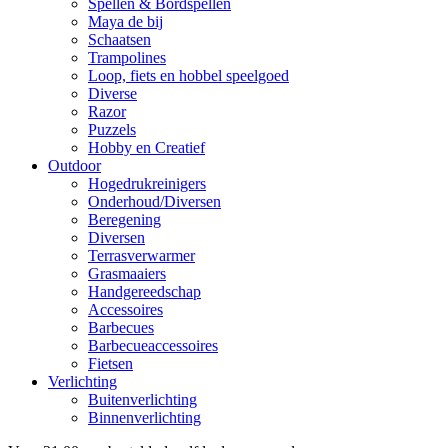
Spellen & Bordspellen
Maya de bij
Schaatsen
Trampolines
Loop, fiets en hobbel speelgoed
Diverse
Razor
Puzzels
Hobby en Creatief
Outdoor
Hogedrukreinigers
Onderhoud/Diversen
Beregening
Diversen
Terrasverwarmer
Grasmaaiers
Handgereedschap
Accessoires
Barbecues
Barbecueaccessoires
Fietsen
Verlichting
Buitenverlichting
Binnenverlichting