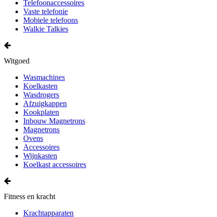
Telefoonaccessoires
Vaste telefonie
Mobiele telefoons
Walkie Talkies
Witgoed
Wasmachines
Koelkasten
Wasdrogers
Afzuigkappen
Kookplaten
Inbouw Magnetrons
Magnetrons
Ovens
Accessoires
Wijnkasten
Koelkast accessoires
Fitness en kracht
Krachtapparaten