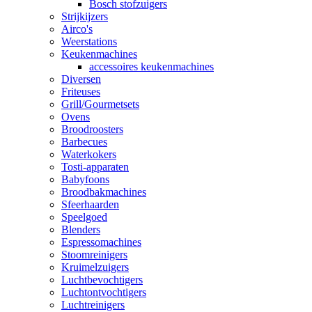
Bosch stofzuigers
Strijkijzers
Airco's
Weerstations
Keukenmachines
accessoires keukenmachines
Diversen
Friteuses
Grill/Gourmetsets
Ovens
Broodroosters
Barbecues
Waterkokers
Tosti-apparaten
Babyfoons
Broodbakmachines
Sfeerhaarden
Speelgoed
Blenders
Espressomachines
Stoomreinigers
Kruimelzuigers
Luchtbevochtigers
Luchtontvochtigers
Luchtreinigers