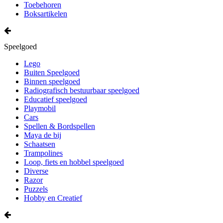
Toebehoren
Boksartikelen
Speelgoed
Lego
Buiten Speelgoed
Binnen speelgoed
Radiografisch bestuurbaar speelgoed
Educatief speelgoed
Playmobil
Cars
Spellen & Bordspellen
Maya de bij
Schaatsen
Trampolines
Loop, fiets en hobbel speelgoed
Diverse
Razor
Puzzels
Hobby en Creatief