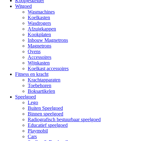
Koopjeskelder
Witgoed
Wasmachines
Koelkasten
Wasdrogers
Afzuigkappen
Kookplaten
Inbouw Magnetrons
Magnetrons
Ovens
Accessoires
Wijnkasten
Koelkast accessoires
Fitness en kracht
Krachtapparaten
Toebehoren
Boksartikelen
Speelgoed
Lego
Buiten Speelgoed
Binnen speelgoed
Radiografisch bestuurbaar speelgoed
Educatief speelgoed
Playmobil
Cars