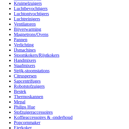
Kruimelzuigers
Luchtbevochtigers
Luchtontvochtigers
Luchtreinigers
Ventilatoren
Bijverwarming
Magnetrons/Ovens
Pannen
Verlichting
IJsmachines
Stoomkokers/Rijstkokers
Handmixers
Staafmixers
Strijk-stoomstations
Citruspersen
Sapcentrifuges
Robotstofzuigers
Bestek
Thermoskannen
Mepal
Philips Hue
Stofzuigeraccessoires
Koffieaccessoires & -onderhoud
Popcornmaker
Eierkoker