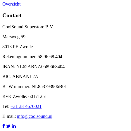
Overzicht
Contact
CoolSound Superstore B.V.
Marsweg 59
8013 PE Zwolle
Rekeningnummer: 58.96.68.404
IBAN: NL65ABNA0589668404
BIC: ABNANL2A
BTW-nummer: NL853793906B01
KvK Zwolle: 60171251
Tel:
+31 38-4670021
E-mail:
info@coolsound.nl