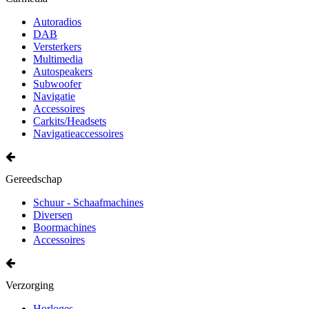
Autoradios
DAB
Versterkers
Multimedia
Autospeakers
Subwoofer
Navigatie
Accessoires
Carkits/Headsets
Navigatieaccessoires
Gereedschap
Schuur - Schaafmachines
Diversen
Boormachines
Accessoires
Verzorging
Horloges