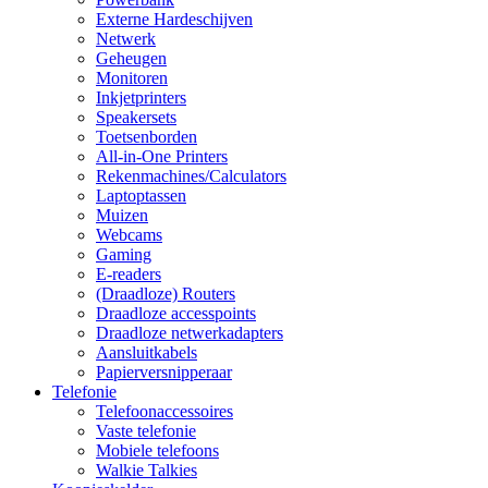
Externe Hardeschijven
Netwerk
Geheugen
Monitoren
Inkjetprinters
Speakersets
Toetsenborden
All-in-One Printers
Rekenmachines/Calculators
Laptoptassen
Muizen
Webcams
Gaming
E-readers
(Draadloze) Routers
Draadloze accesspoints
Draadloze netwerkadapters
Aansluitkabels
Papierversnipperaar
Telefonie
Telefoonaccessoires
Vaste telefonie
Mobiele telefoons
Walkie Talkies