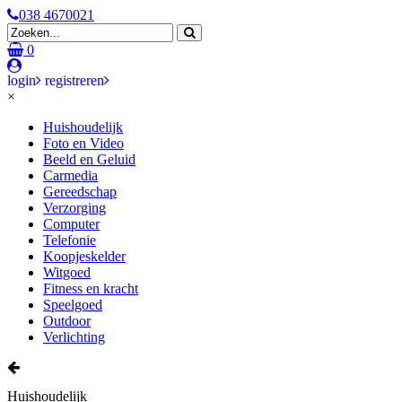
038 4670021
0
login
registreren
×
Huishoudelijk
Foto en Video
Beeld en Geluid
Carmedia
Gereedschap
Verzorging
Computer
Telefonie
Koopjeskelder
Witgoed
Fitness en kracht
Speelgoed
Outdoor
Verlichting
Huishoudelijk