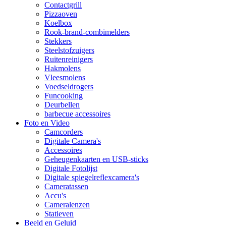
Contactgrill
Pizzaoven
Koelbox
Rook-brand-combimelders
Stekkers
Steelstofzuigers
Ruitenreinigers
Hakmolens
Vleesmolens
Voedseldrogers
Funcooking
Deurbellen
barbecue accessoires
Foto en Video
Camcorders
Digitale Camera's
Accessoires
Geheugenkaarten en USB-sticks
Digitale Fotolijst
Digitale spiegelreflexcamera's
Cameratassen
Accu's
Cameralenzen
Statieven
Beeld en Geluid