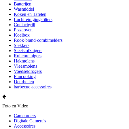
Batterijen
Wasmiddel
Koken en Tafelen
Luchtreinigingsfilters
Contactgrill
Pizzaoven
Koelbox
Rook-brand-combimelders
Stekkers
Steelstofzuigers
Ruitenreinigers
Hakmolens
Vleesmolens
Voedseldrogers
Funcooking
Deurbellen
barbecue accessoires
Foto en Video
Camcorders
Digitale Camera's
Accessoires