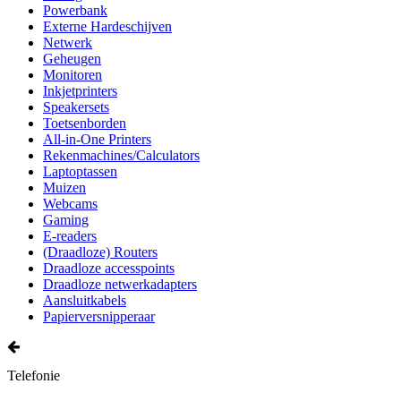
Powerbank
Externe Hardeschijven
Netwerk
Geheugen
Monitoren
Inkjetprinters
Speakersets
Toetsenborden
All-in-One Printers
Rekenmachines/Calculators
Laptoptassen
Muizen
Webcams
Gaming
E-readers
(Draadloze) Routers
Draadloze accesspoints
Draadloze netwerkadapters
Aansluitkabels
Papierversnipperaar
Telefonie