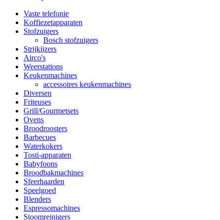
Vaste telefonie
Koffiezetapparaten
Stofzuigers
Bosch stofzuigers
Strijkijzers
Airco's
Weerstations
Keukenmachines
accessoires keukenmachines
Diversen
Friteuses
Grill/Gourmetsets
Ovens
Broodroosters
Barbecues
Waterkokers
Tosti-apparaten
Babyfoons
Broodbakmachines
Sfeerhaarden
Speelgoed
Blenders
Espressomachines
Stoomreinigers