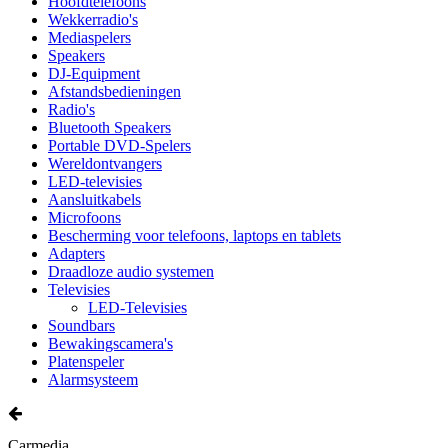
Hoofdtelefoons
Wekkerradio's
Mediaspelers
Speakers
DJ-Equipment
Afstandsbedieningen
Radio's
Bluetooth Speakers
Portable DVD-Spelers
Wereldontvangers
LED-televisies
Aansluitkabels
Microfoons
Bescherming voor telefoons, laptops en tablets
Adapters
Draadloze audio systemen
Televisies
LED-Televisies
Soundbars
Bewakingscamera's
Platenspeler
Alarmsysteem
Carmedia