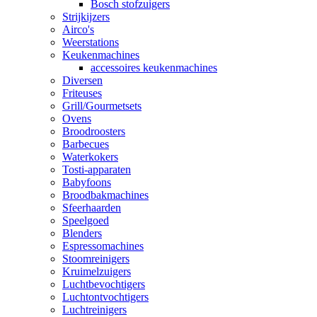
Bosch stofzuigers
Strijkijzers
Airco's
Weerstations
Keukenmachines
accessoires keukenmachines
Diversen
Friteuses
Grill/Gourmetsets
Ovens
Broodroosters
Barbecues
Waterkokers
Tosti-apparaten
Babyfoons
Broodbakmachines
Sfeerhaarden
Speelgoed
Blenders
Espressomachines
Stoomreinigers
Kruimelzuigers
Luchtbevochtigers
Luchtontvochtigers
Luchtreinigers