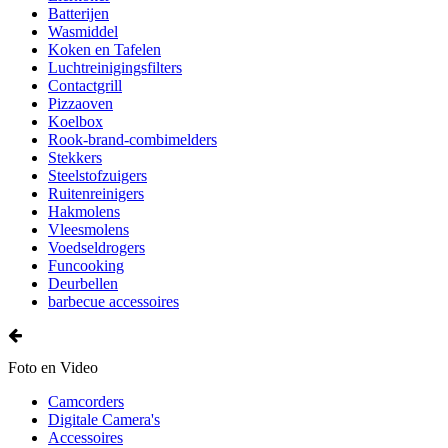
Batterijen
Wasmiddel
Koken en Tafelen
Luchtreinigingsfilters
Contactgrill
Pizzaoven
Koelbox
Rook-brand-combimelders
Stekkers
Steelstofzuigers
Ruitenreinigers
Hakmolens
Vleesmolens
Voedseldrogers
Funcooking
Deurbellen
barbecue accessoires
Foto en Video
Camcorders
Digitale Camera's
Accessoires