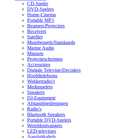
CD-Speler
DVD-Spelers
Home-Cinema
Portable MP3
Beamers/Projectors
Receivers
Satelliet
Muurbeugels/Standaards
Marine Audio
Minisets
Projectieschermen
Accessoires
Digitale Televisie/Decoders
Hoofdtelefoons
Wekkerradio's
Mediaspelers
Speakers
DJ-Equipment
Afstandsbedieningen
Radio's
Bluetooth Speakers
Portable DVD-Spelers
Wereldontvangers
LED-televisies
Aansluitkabels