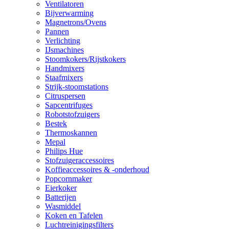
Ventilatoren
Bijverwarming
Magnetrons/Ovens
Pannen
Verlichting
IJsmachines
Stoomkokers/Rijstkokers
Handmixers
Staafmixers
Strijk-stoomstations
Citruspersen
Sapcentrifuges
Robotstofzuigers
Bestek
Thermoskannen
Mepal
Philips Hue
Stofzuigeraccessoires
Koffieaccessoires & -onderhoud
Popcornmaker
Eierkoker
Batterijen
Wasmiddel
Koken en Tafelen
Luchtreinigingsfilters