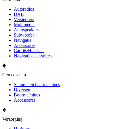
Autoradios
DAB
Versterkers
Multimedia
Autospeakers
Subwoofer
Navigatie
Accessoires
Carkits/Headsets
Navigatieaccessoires
Gereedschap
Schuur - Schaafmachines
Diversen
Boormachines
Accessoires
Verzorging
Horloges