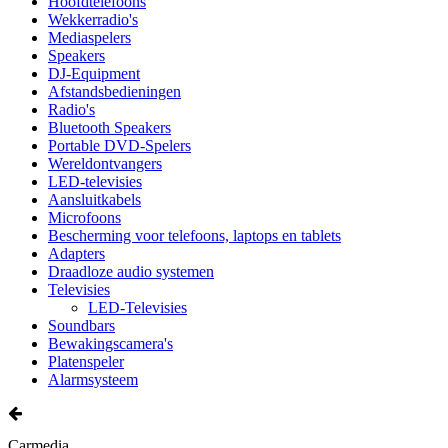
Hoofdtelefoons
Wekkerradio's
Mediaspelers
Speakers
DJ-Equipment
Afstandsbedieningen
Radio's
Bluetooth Speakers
Portable DVD-Spelers
Wereldontvangers
LED-televisies
Aansluitkabels
Microfoons
Bescherming voor telefoons, laptops en tablets
Adapters
Draadloze audio systemen
Televisies
LED-Televisies
Soundbars
Bewakingscamera's
Platenspeler
Alarmsysteem
Carmedia