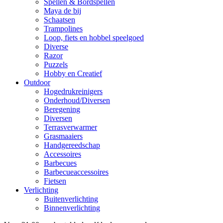
Spellen & Bordspellen
Maya de bij
Schaatsen
Trampolines
Loop, fiets en hobbel speelgoed
Diverse
Razor
Puzzels
Hobby en Creatief
Outdoor
Hogedrukreinigers
Onderhoud/Diversen
Beregening
Diversen
Terrasverwarmer
Grasmaaiers
Handgereedschap
Accessoires
Barbecues
Barbecueaccessoires
Fietsen
Verlichting
Buitenverlichting
Binnenverlichting