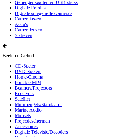
Geheugenkaarten en USB-sticks
Digitale Fotolijst
Digitale spiegelreflexcamera's
Cameratassen
Accu's
Cameralenzen
Statieven
Beeld en Geluid
CD-Speler
DVD-Spelers
Home-Cinema
Portable MP3
Beamers/Projectors
Receivers
Satelliet
Muurbeugels/Standaards
Marine Audio
Minisets
Projectieschermen
Accessoires
Digitale Televisie/Decoders