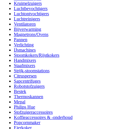
Kruimelzuigers
Luchtbevochtigers
Luchtontvochtigers
Luchtreinigers
Ventilatoren
Bijverwarming
Magnetrons/Ovens
Pannen
Verlichting
IJsmachines
Stoomkokers/Rijstkokers
Handmixers
Staafmixers
Strijk-stoomstations
Citruspersen
Sapcentrifuges
Robotstofzuigers
Bestek
Thermoskannen
Mepal
Philips Hue
Stofzuigeraccessoires
Koffieaccessoires & -onderhoud
Popcornmaker
Eierkoker