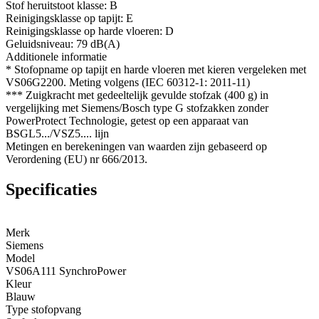
Stof heruitstoot klasse: B
Reinigingsklasse op tapijt: E
Reinigingsklasse op harde vloeren: D
Geluidsniveau: 79 dB(A)
Additionele informatie
* Stofopname op tapijt en harde vloeren met kieren vergeleken met
VS06G2200. Meting volgens (IEC 60312-1: 2011-11)
*** Zuigkracht met gedeeltelijk gevulde stofzak (400 g) in
vergelijking met Siemens/Bosch type G stofzakken zonder
PowerProtect Technologie, getest op een apparaat van
BSGL5.../VSZ5.... lijn
Metingen en berekeningen van waarden zijn gebaseerd op
Verordening (EU) nr 666/2013.
Specificaties
Merk
Siemens
Model
VS06A111 SynchroPower
Kleur
Blauw
Type stofopvang