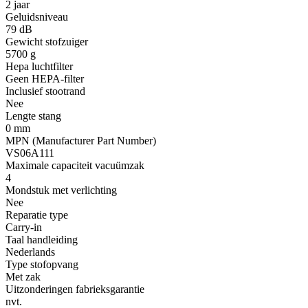
2 jaar
Geluidsniveau
79 dB
Gewicht stofzuiger
5700 g
Hepa luchtfilter
Geen HEPA-filter
Inclusief stootrand
Nee
Lengte stang
0 mm
MPN (Manufacturer Part Number)
VS06A111
Maximale capaciteit vacuümzak
4
Mondstuk met verlichting
Nee
Reparatie type
Carry-in
Taal handleiding
Nederlands
Type stofopvang
Met zak
Uitzonderingen fabrieksgarantie
nvt.