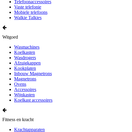
Telefoonaccessoires
Vaste telefonie
Mobiele telefoons
Walkie Talkies
Witgoed
Wasmachines
Koelkasten
Wasdrogers
Afzuigkappen
Kookplaten
Inbouw Magnetrons
Magnetrons
Ovens
Accessoires
Wijnkasten
Koelkast accessoires
Fitness en kracht
Krachtapparaten