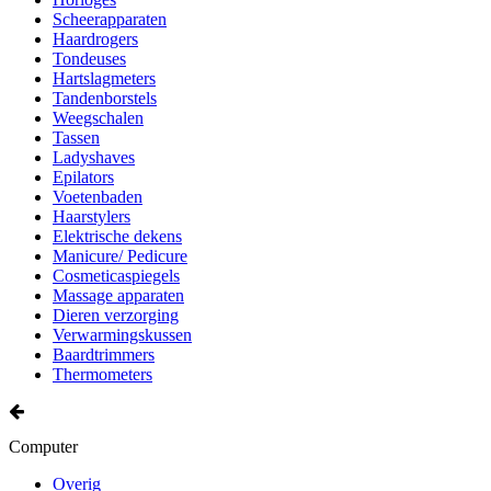
Scheerapparaten
Haardrogers
Tondeuses
Hartslagmeters
Tandenborstels
Weegschalen
Tassen
Ladyshaves
Epilators
Voetenbaden
Haarstylers
Elektrische dekens
Manicure/ Pedicure
Cosmeticaspiegels
Massage apparaten
Dieren verzorging
Verwarmingskussen
Baardtrimmers
Thermometers
Computer
Overig