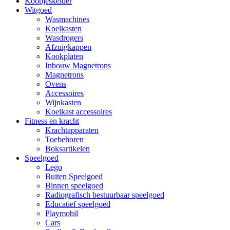
Koopjeskelder
Witgoed
Wasmachines
Koelkasten
Wasdrogers
Afzuigkappen
Kookplaten
Inbouw Magnetrons
Magnetrons
Ovens
Accessoires
Wijnkasten
Koelkast accessoires
Fitness en kracht
Krachtapparaten
Toebehoren
Boksartikelen
Speelgoed
Lego
Buiten Speelgoed
Binnen speelgoed
Radiografisch bestuurbaar speelgoed
Educatief speelgoed
Playmobil
Cars