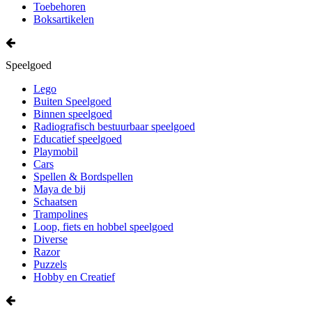
Toebehoren
Boksartikelen
Speelgoed
Lego
Buiten Speelgoed
Binnen speelgoed
Radiografisch bestuurbaar speelgoed
Educatief speelgoed
Playmobil
Cars
Spellen & Bordspellen
Maya de bij
Schaatsen
Trampolines
Loop, fiets en hobbel speelgoed
Diverse
Razor
Puzzels
Hobby en Creatief