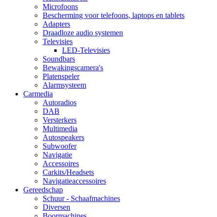
Microfoons
Bescherming voor telefoons, laptops en tablets
Adapters
Draadloze audio systemen
Televisies
LED-Televisies
Soundbars
Bewakingscamera's
Platenspeler
Alarmsysteem
Carmedia
Autoradios
DAB
Versterkers
Multimedia
Autospeakers
Subwoofer
Navigatie
Accessoires
Carkits/Headsets
Navigatieaccessoires
Gereedschap
Schuur - Schaafmachines
Diversen
Boormachines