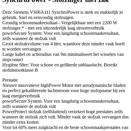
Deze Siemens VS06A111 SynchroPower is sterk en makkelijk in
gebruik. Snel en eenvoudig stofzuigen.
Grondig schoonmaakresultaat - Vergelijkbaar met een 2200 W
stofzuiger * - met een uitzonderlijk laag stroomverbruik
powerSecure System: Voor een langdurig schoonmaakresultaat,
zelfs wanneer de stofzak vult
Groot stofzakvolume van 4 liter, waardoor deze minder vaak hoeft
te worden vervangen
Lange kabel en actieradius van 9m minimaliseert het wisselen van
stopcontact
Hygiëne filter: Voor schone en gefilterde uitblaaslucht. Bereikt
stofuitstootklasse B
Prestatie
Nieuwe innovatieve highPower Motor met aerodynamische bladen
en perfect gekalibreerde luchtstroom voor hoge stofopname bij een
laag energieverbruik
powerSecure System: Voor een langdurig schoonmaakresultaat,
zelfs wanneer de stofzak vult
PowerProtect stofzak (zelfsluitend) verzekert hoge prestaties zelfs
wanneer de stofzak zich vult. Minder vaak de stofzak vervangen dus
minder extra kosten
Voor tot 60% meer zuigkracht en de beste schoonmaakprestaties van