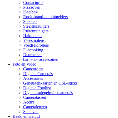
Contactgrill
Pizzaoven
Koelbox
Rook-brand-combimelders
Stekkers
Steelstofzuigers
Ruitenreinigers
Hakmolens
Vleesmolens
Voedseldrogers
Funcooking
Deurbellen
barbecue accessoires
Foto en Video
Camcorders
Digitale Camera's
Accessoires
Geheugenkaarten en USB-sticks
Digitale Fotolijst
Digitale spiegelreflexcamera's
Cameratassen
Accu's
Cameralenzen
Statieven
Beeld en Geluid