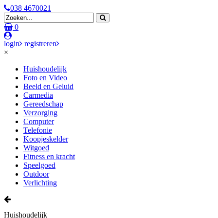
038 4670021
0
login
registreren
×
Huishoudelijk
Foto en Video
Beeld en Geluid
Carmedia
Gereedschap
Verzorging
Computer
Telefonie
Koopjeskelder
Witgoed
Fitness en kracht
Speelgoed
Outdoor
Verlichting
Huishoudelijk