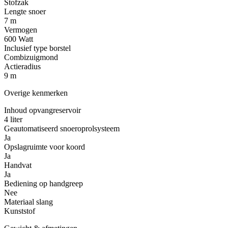
Stofzak
Lengte snoer
7 m
Vermogen
600 Watt
Inclusief type borstel
Combizuigmond
Actieradius
9 m
Overige kenmerken
Inhoud opvangreservoir
4 liter
Geautomatiseerd snoeroprolsysteem
Ja
Opslagruimte voor koord
Ja
Handvat
Ja
Bediening op handgreep
Nee
Materiaal slang
Kunststof