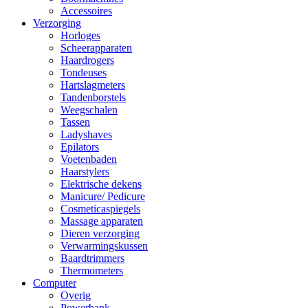
Accessoires
Verzorging
Horloges
Scheerapparaten
Haardrogers
Tondeuses
Hartslagmeters
Tandenborstels
Weegschalen
Tassen
Ladyshaves
Epilators
Voetenbaden
Haarstylers
Elektrische dekens
Manicure/ Pedicure
Cosmeticaspiegels
Massage apparaten
Dieren verzorging
Verwarmingskussen
Baardtrimmers
Thermometers
Computer
Overig
Powerbank