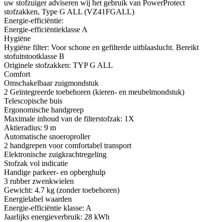
uw stofzuiger adviseren wij het ​​gebruik van PowerProtect
stofzakken, Type G ALL (VZ41FGALL)
Energie-efficiëntie:
Energie-efficiëntieklasse A
Hygiëne
Hygiëne filter: Voor schone en gefilterde uitblaaslucht. Bereikt
stofuitstootklasse B
Originele stofzakken: TYP G ALL
Comfort
Omschakelbaar zuigmondstuk
2 Geïntegreerde toebehoren (kieren- en meubelmondstuk)
Telescopische buis
Ergonomische handgreep
Maximale inhoud van de filterstofzak: 1X
Aktieradius: 9 m
Automatische snoeroproller
2 handgrepen voor comfortabel transport
Elektronische zuigkrachtregeling
Stofzak vol indicatie
Handige parkeer- en opberghulp
3 rubber zwenkwielen
Gewicht: 4.7 kg (zonder toebehoren)
Energielabel waarden
Energie-efficiëntie klasse: A
Jaarlijks energieverbruik: 28 kWh