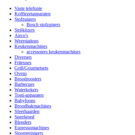
Vaste telefonie
Koffiezetapparaten
Stofzuigers
Bosch stofzuigers
Strijkijzers
Airco's
Weerstations
Keukenmachines
accessoires keukenmachines
Diversen
Friteuses
Grill/Gourmetsets
Ovens
Broodroosters
Barbecues
Waterkokers
Tosti-apparaten
Babyfoons
Broodbakmachines
Sfeerhaarden
Speelgoed
Blenders
Espressomachines
Stoomreinigers