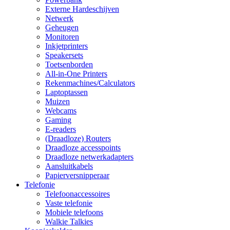
Externe Hardeschijven
Netwerk
Geheugen
Monitoren
Inkjetprinters
Speakersets
Toetsenborden
All-in-One Printers
Rekenmachines/Calculators
Laptoptassen
Muizen
Webcams
Gaming
E-readers
(Draadloze) Routers
Draadloze accesspoints
Draadloze netwerkadapters
Aansluitkabels
Papierversnipperaar
Telefonie
Telefoonaccessoires
Vaste telefonie
Mobiele telefoons
Walkie Talkies