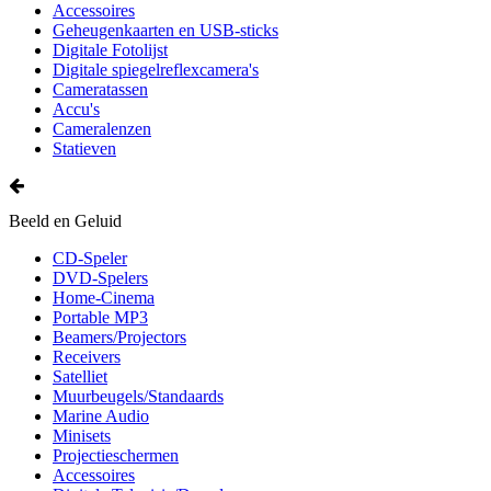
Accessoires
Geheugenkaarten en USB-sticks
Digitale Fotolijst
Digitale spiegelreflexcamera's
Cameratassen
Accu's
Cameralenzen
Statieven
Beeld en Geluid
CD-Speler
DVD-Spelers
Home-Cinema
Portable MP3
Beamers/Projectors
Receivers
Satelliet
Muurbeugels/Standaards
Marine Audio
Minisets
Projectieschermen
Accessoires