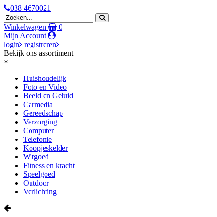
038 4670021
Winkelwagen
0
Mijn Account
login
registreren
Bekijk ons assortiment
×
Huishoudelijk
Foto en Video
Beeld en Geluid
Carmedia
Gereedschap
Verzorging
Computer
Telefonie
Koopjeskelder
Witgoed
Fitness en kracht
Speelgoed
Outdoor
Verlichting