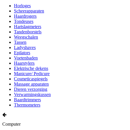
Horloges
Scheerapparaten
Haardrogers
Tondeuses
Hartslagmeters
Tandenborstels
Weegschalen
Tassen
Ladyshaves
Epilators
Voetenbaden
Haarstylers
Elektrische dekens
Manicure/ Pedicure
Cosmeticaspiegels
Massage apparaten
Dieren verzorging
Verwarmingskussen
Baardtrimmers
Thermometers
Computer