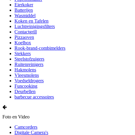
Eierkoker
Batterijen
Wasmiddel
Koken en Tafelen
Luchtreinigingsfilters
Contactgrill
Pizzaoven
Koelbox
Rook-brand-combimelders
Stekkers
Steelstofzuigers
Ruitenreinigers
Hakmolens
Vleesmolens
Voedseldrogers
Funcooking
Deurbellen
barbecue accessoires
Foto en Video
Camcorders
Digitale Camera's