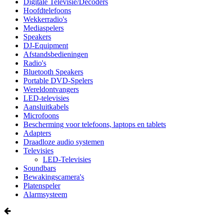
Digitale Televisie/Decoders
Hoofdtelefoons
Wekkerradio's
Mediaspelers
Speakers
DJ-Equipment
Afstandsbedieningen
Radio's
Bluetooth Speakers
Portable DVD-Spelers
Wereldontvangers
LED-televisies
Aansluitkabels
Microfoons
Bescherming voor telefoons, laptops en tablets
Adapters
Draadloze audio systemen
Televisies
LED-Televisies
Soundbars
Bewakingscamera's
Platenspeler
Alarmsysteem