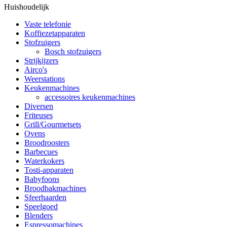
Huishoudelijk
Vaste telefonie
Koffiezetapparaten
Stofzuigers
Bosch stofzuigers
Strijkijzers
Airco's
Weerstations
Keukenmachines
accessoires keukenmachines
Diversen
Friteuses
Grill/Gourmetsets
Ovens
Broodroosters
Barbecues
Waterkokers
Tosti-apparaten
Babyfoons
Broodbakmachines
Sfeerhaarden
Speelgoed
Blenders
Espressomachines