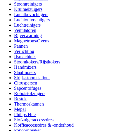
Stoomreinigers
Kruimelzuigers
Luchtbevochtigers
Luchtontvochtigers
Luchtreinigers
Ventilatoren
Bijverwarming
Magnetrons/Ovens
Pannen
Verlichting
IJsmachines
Stoomkokers/Rijstkokers
Handmixers
Staafmixers
Strijk-stoomstations
Citruspersen
Sapcentrifuges
Robotstofzuigers
Bestek
Thermoskannen
Mepal
Philips Hue
Stofzuigeraccessoires
Koffieaccessoires & -onderhoud
Popcornmaker