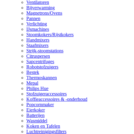
Ventilatoren
Bijverwarming
Magnetrons/Ovens
Pannen
Verlichting
IJsmachines
Stoomkokers/Rijstkokers
Handmixers
Staafmixers
Strijk-stoomstations
Citruspersen
Sapcentrifuges
Robotstofzuigers
Bestek
Thermoskannen
Mepal
Philips Hue
Stofzuigeraccessoires
Koffieaccessoires & -onderhoud
Popcornmaker
Eierkoker
Batterijen
Wasmiddel
Koken en Tafelen
Luchtreinigingsfilters