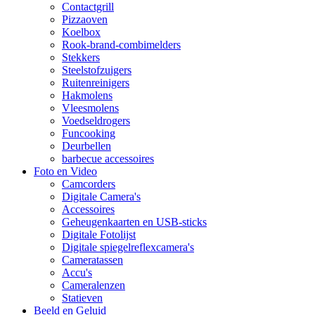
Contactgrill
Pizzaoven
Koelbox
Rook-brand-combimelders
Stekkers
Steelstofzuigers
Ruitenreinigers
Hakmolens
Vleesmolens
Voedseldrogers
Funcooking
Deurbellen
barbecue accessoires
Foto en Video
Camcorders
Digitale Camera's
Accessoires
Geheugenkaarten en USB-sticks
Digitale Fotolijst
Digitale spiegelreflexcamera's
Cameratassen
Accu's
Cameralenzen
Statieven
Beeld en Geluid