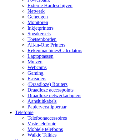
Externe Hardeschijven
Netwerk
Geheugen
Monitoren
Inkjetprinters
Speakersets
Toetsenborden
All-in-One Printers
Rekenmachines/Calculators
Laptoptassen
Muizen
Webcams
Gaming
E-readers
(Draadloze) Routers
Draadloze accesspoints
Draadloze netwerkadapters
Aansluitkabels
Papierversnipperaar
Telefonie
Telefoonaccessoires
Vaste telefonie
Mobiele telefoons
Walkie Talkies