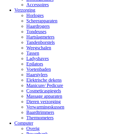
Accessoires
Verzorging
Horloges
Scheerapparaten
Haardrogers
Tondeuses
Hartslagmeters
Tandenborstels
Weegschalen
Tassen
Ladyshaves
Epilators
Voetenbaden
Haarstylers
Elektrische dekens
Manicure/ Pedicure
Cosmeticaspiegels
Massage apparaten
Dieren verzorging
Verwarmingskussen
Baardtrimmers
Thermometers
Computer
Overig
Powerbank