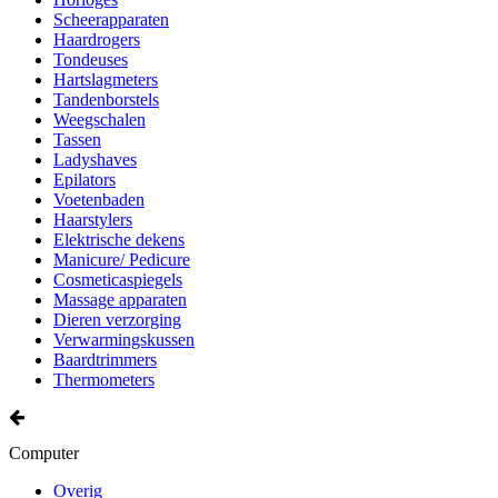
Scheerapparaten
Haardrogers
Tondeuses
Hartslagmeters
Tandenborstels
Weegschalen
Tassen
Ladyshaves
Epilators
Voetenbaden
Haarstylers
Elektrische dekens
Manicure/ Pedicure
Cosmeticaspiegels
Massage apparaten
Dieren verzorging
Verwarmingskussen
Baardtrimmers
Thermometers
Computer
Overig