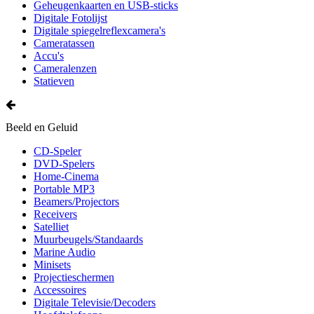
Geheugenkaarten en USB-sticks
Digitale Fotolijst
Digitale spiegelreflexcamera's
Cameratassen
Accu's
Cameralenzen
Statieven
Beeld en Geluid
CD-Speler
DVD-Spelers
Home-Cinema
Portable MP3
Beamers/Projectors
Receivers
Satelliet
Muurbeugels/Standaards
Marine Audio
Minisets
Projectieschermen
Accessoires
Digitale Televisie/Decoders