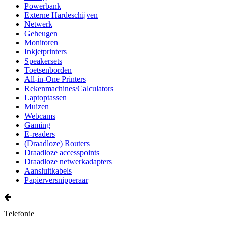
Powerbank
Externe Hardeschijven
Netwerk
Geheugen
Monitoren
Inkjetprinters
Speakersets
Toetsenborden
All-in-One Printers
Rekenmachines/Calculators
Laptoptassen
Muizen
Webcams
Gaming
E-readers
(Draadloze) Routers
Draadloze accesspoints
Draadloze netwerkadapters
Aansluitkabels
Papierversnipperaar
Telefonie