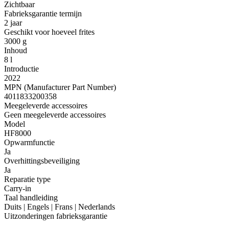
Zichtbaar
Fabrieksgarantie termijn
2 jaar
Geschikt voor hoeveel frites
3000 g
Inhoud
8 l
Introductie
2022
MPN (Manufacturer Part Number)
4011833200358
Meegeleverde accessoires
Geen meegeleverde accessoires
Model
HF8000
Opwarmfunctie
Ja
Overhittingsbeveiliging
Ja
Reparatie type
Carry-in
Taal handleiding
Duits | Engels | Frans | Nederlands
Uitzonderingen fabrieksgarantie