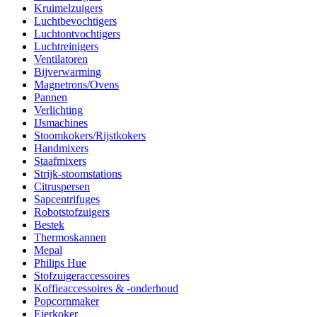
Kruimelzuigers
Luchtbevochtigers
Luchtontvochtigers
Luchtreinigers
Ventilatoren
Bijverwarming
Magnetrons/Ovens
Pannen
Verlichting
IJsmachines
Stoomkokers/Rijstkokers
Handmixers
Staafmixers
Strijk-stoomstations
Citruspersen
Sapcentrifuges
Robotstofzuigers
Bestek
Thermoskannen
Mepal
Philips Hue
Stofzuigeraccessoires
Koffieaccessoires & -onderhoud
Popcornmaker
Eierkoker