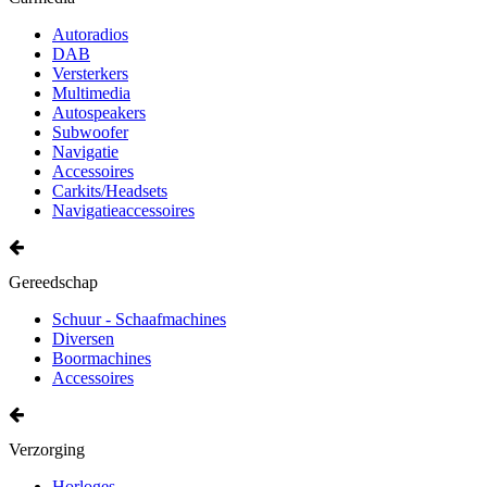
Autoradios
DAB
Versterkers
Multimedia
Autospeakers
Subwoofer
Navigatie
Accessoires
Carkits/Headsets
Navigatieaccessoires
Gereedschap
Schuur - Schaafmachines
Diversen
Boormachines
Accessoires
Verzorging
Horloges