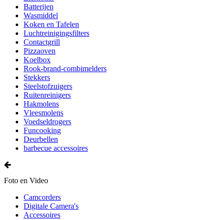
Batterijen
Wasmiddel
Koken en Tafelen
Luchtreinigingsfilters
Contactgrill
Pizzaoven
Koelbox
Rook-brand-combimelders
Stekkers
Steelstofzuigers
Ruitenreinigers
Hakmolens
Vleesmolens
Voedseldrogers
Funcooking
Deurbellen
barbecue accessoires
Foto en Video
Camcorders
Digitale Camera's
Accessoires