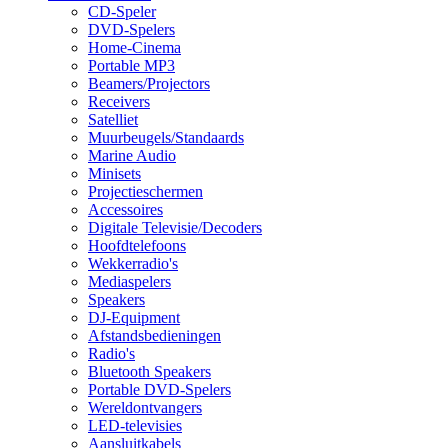
CD-Speler
DVD-Spelers
Home-Cinema
Portable MP3
Beamers/Projectors
Receivers
Satelliet
Muurbeugels/Standaards
Marine Audio
Minisets
Projectieschermen
Accessoires
Digitale Televisie/Decoders
Hoofdtelefoons
Wekkerradio's
Mediaspelers
Speakers
DJ-Equipment
Afstandsbedieningen
Radio's
Bluetooth Speakers
Portable DVD-Spelers
Wereldontvangers
LED-televisies
Aansluitkabels