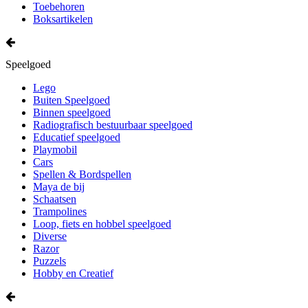
Toebehoren
Boksartikelen
Speelgoed
Lego
Buiten Speelgoed
Binnen speelgoed
Radiografisch bestuurbaar speelgoed
Educatief speelgoed
Playmobil
Cars
Spellen & Bordspellen
Maya de bij
Schaatsen
Trampolines
Loop, fiets en hobbel speelgoed
Diverse
Razor
Puzzels
Hobby en Creatief