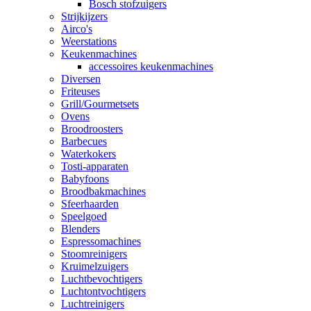
Bosch stofzuigers
Strijkijzers
Airco's
Weerstations
Keukenmachines
accessoires keukenmachines
Diversen
Friteuses
Grill/Gourmetsets
Ovens
Broodroosters
Barbecues
Waterkokers
Tosti-apparaten
Babyfoons
Broodbakmachines
Sfeerhaarden
Speelgoed
Blenders
Espressomachines
Stoomreinigers
Kruimelzuigers
Luchtbevochtigers
Luchtontvochtigers
Luchtreinigers