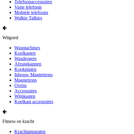
Telefoonaccessoires
Vaste telefonie
Mobiele telefoons
Walkie Talkies
Witgoed
Wasmachines
Koelkasten
Wasdrogers
Afzuigkappen
Kookplaten
Inbouw Magnetrons
Magnetrons
Ovens
Accessoires
Wijnkasten
Koelkast accessoires
Fitness en kracht
Krachtapparaten