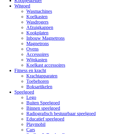
Koopjeskelder
Witgoed
Wasmachines
Koelkasten
Wasdrogers
Afzuigkappen
Kookplaten
Inbouw Magnetrons
Magnetrons
Ovens
Accessoires
Wijnkasten
Koelkast accessoires
Fitness en kracht
Krachtapparaten
Toebehoren
Boksartikelen
Speelgoed
Lego
Buiten Speelgoed
Binnen speelgoed
Radiografisch bestuurbaar speelgoed
Educatief speelgoed
Playmobil
Cars