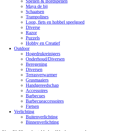
Spellen & Bordspellen
Maya de bij
Schaatsen
Trampolines
Loop, fiets en hobbel speelgoed
Diverse
Razor
Puzzels
Hobby en Creatief
Outdoor
Hogedrukreinigers
Onderhoud/Diversen
Beregening
Diversen
Terrasverwarmer
Grasmaaiers
Handgereedschap
Accessoires
Barbecues
Barbecueaccessoires
Fietsen
Verlichting
Buitenverlichting
Binnenverlichting