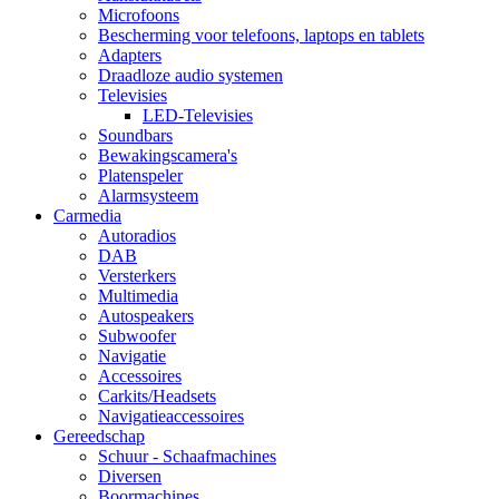
Microfoons
Bescherming voor telefoons, laptops en tablets
Adapters
Draadloze audio systemen
Televisies
LED-Televisies
Soundbars
Bewakingscamera's
Platenspeler
Alarmsysteem
Carmedia
Autoradios
DAB
Versterkers
Multimedia
Autospeakers
Subwoofer
Navigatie
Accessoires
Carkits/Headsets
Navigatieaccessoires
Gereedschap
Schuur - Schaafmachines
Diversen
Boormachines