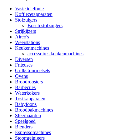
Vaste telefonie
Koffiezetapparaten
Stofzuigers
Bosch stofzuigers
Strijkijzers
Airco's
Weerstations
Keukenmachines
accessoires keukenmachines
Diversen
Friteuses
Grill/Gourmetsets
Ovens
Broodroosters
Barbecues
Waterkokers
Tosti-apparaten
Babyfoons
Broodbakmachines
Sfeerhaarden
Speelgoed
Blenders
Espressomachines
Stoomreinigers