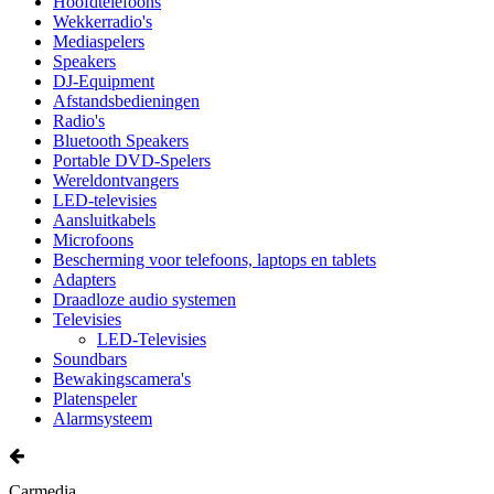
Hoofdtelefoons
Wekkerradio's
Mediaspelers
Speakers
DJ-Equipment
Afstandsbedieningen
Radio's
Bluetooth Speakers
Portable DVD-Spelers
Wereldontvangers
LED-televisies
Aansluitkabels
Microfoons
Bescherming voor telefoons, laptops en tablets
Adapters
Draadloze audio systemen
Televisies
LED-Televisies
Soundbars
Bewakingscamera's
Platenspeler
Alarmsysteem
Carmedia