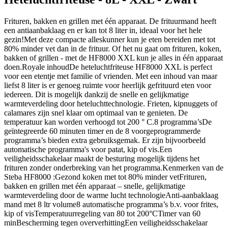
Frituren, bakken en grillen met één apparaat. De frituurmand heeft
een antiaanbaklaag en er kan tot 8 liter in, ideaal voor het hele
gezin!Met deze compacte alleskunner kun je eten bereiden met tot
80% minder vet dan in de frituur. Of het nu gaat om frituren, koken,
bakken of grillen - met de HF8000 XXL kun je alles in één apparaat
doen.Royale inhoudDe heteluchtfriteuse HF8000 XXL is perfect
voor een etentje met familie of vrienden. Met een inhoud van maar
liefst 8 liter is er genoeg ruimte voor heerlijk gefrituurd eten voor
iedereen. Dit is mogelijk dankzij de snelle en gelijkmatige
warmteverdeling door heteluchttechnologie. Frieten, kipnuggets of
calamares zijn snel klaar om optimaal van te genieten. De
temperatuur kan worden verhoogd tot 200 ° C.8 programma’sDe
geïntegreerde 60 minuten timer en de 8 voorgeprogrammerde
programma’s bieden extra gebruiksgemak. Er zijn bijvoorbeeld
automatische programma's voor patat, kip of vis.Een
veiligheidsschakelaar maakt de besturing mogelijk tijdens het
frituren zonder onderbreking van het programma.Kenmerken van de
Steba HF8000 :Gezond koken met tot 80% minder vetFrituren,
bakken en grillen met één apparaat – snelle, gelijkmatige
warmteverdeling door de warme lucht technologieAnti-aanbaklaag
mand met 8 ltr volume8 automatische programma’s b.v. voor frites,
kip of visTemperatuurregeling van 80 tot 200°CTimer van 60
minBescherming tegen oververhittingEen veiligheidsschakelaar