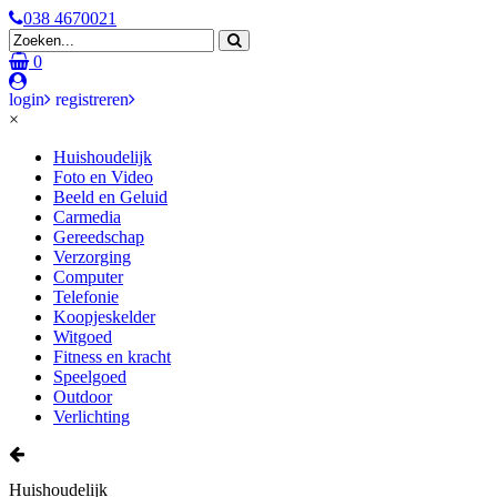
038 4670021
0
login
registreren
×
Huishoudelijk
Foto en Video
Beeld en Geluid
Carmedia
Gereedschap
Verzorging
Computer
Telefonie
Koopjeskelder
Witgoed
Fitness en kracht
Speelgoed
Outdoor
Verlichting
Huishoudelijk