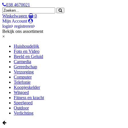
038 4670021
Winkelwagen
0
Mijn Account
login
registreren
Bekijk ons assortiment
×
Huishoudelijk
Foto en Video
Beeld en Geluid
Carmedia
Gereedschap
Verzorging
Computer
Telefonie
Koopjeskelder
Witgoed
Fitness en kracht
Speelgoed
Outdoor
Verlichting