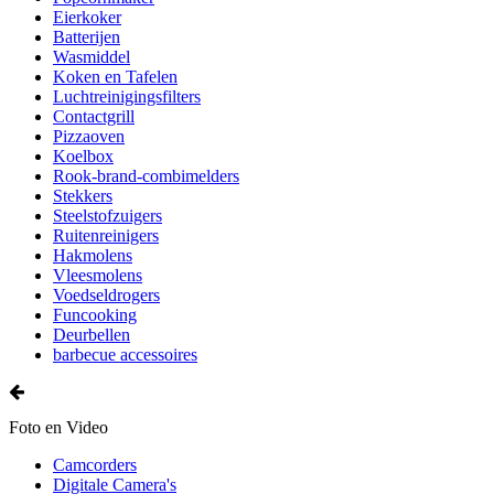
Eierkoker
Batterijen
Wasmiddel
Koken en Tafelen
Luchtreinigingsfilters
Contactgrill
Pizzaoven
Koelbox
Rook-brand-combimelders
Stekkers
Steelstofzuigers
Ruitenreinigers
Hakmolens
Vleesmolens
Voedseldrogers
Funcooking
Deurbellen
barbecue accessoires
Foto en Video
Camcorders
Digitale Camera's