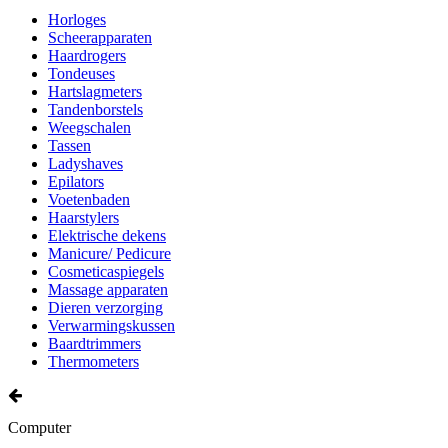
Horloges
Scheerapparaten
Haardrogers
Tondeuses
Hartslagmeters
Tandenborstels
Weegschalen
Tassen
Ladyshaves
Epilators
Voetenbaden
Haarstylers
Elektrische dekens
Manicure/ Pedicure
Cosmeticaspiegels
Massage apparaten
Dieren verzorging
Verwarmingskussen
Baardtrimmers
Thermometers
Computer