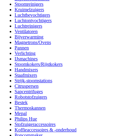
Stoomreinigers
Kruimelzuigers
Luchtbevochtigers
Luchtontvochtigers
Luchtreinigers
Ventilatoren
Bijverwarming
Magnetrons/Ovens
Pannen
Verlichting
IJsmachines
Stoomkokers/Rijstkokers
Handmixers
Staafmixers
Strijk-stoomstations
Citruspersen
Sapcentrifuges
Robotstofzuigers
Bestek
Thermoskannen
Mepal
Philips Hue
Stofzuigeraccessoires
Koffieaccessoires & -onderhoud
Popcornmaker