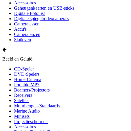
Accessoires
Geheugenkaarten en USB-sticks
Digitale Fotolijst
Digitale spiegelreflexcamera's
Cameratassen
Accu's
Cameralenzen
Statieven
Beeld en Geluid
CD-Speler
DVD-Spelers
Home-Cinema
Portable MP3
Beamers/Projectors
Receivers
Satelliet
Muurbeugels/Standaards
Marine Audio
Minisets
Projectieschermen
Accessoires