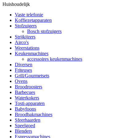
Huishoudelijk
Vaste telefonie
Koffiezetapparaten
Stofzuigers
Bosch stofzuigers
Strijkijzers
Airco's
Weerstations
Keukenmachines
accessoires keukenmachines
Diversen
Friteuses
Grill/Gourmetsets
Ovens
Broodroosters
Barbecues
Waterkokers
Tosti-apparaten
Babyfoons
Broodbakmachines
Sfeerhaarden
Speelgoed
Blenders
Espressomachines