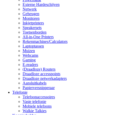
Externe Hardeschijven
Netwerk
Geheugen
Monitoren
Inkjetprinters
Speakersets
Toetsenborden
All-in-One Printers
Rekenmachines/Calculators
Laptoptassen
Muizen
Webcams
Gaming
E-readers
(Draadloze) Routers
Draadloze accesspoints
Draadloze netwerkadapters
Aansluitkabels
Papierversnipperaar
Telefonie
Telefoonaccessoires
Vaste telefonie
Mobiele telefoons
Walkie Talkies