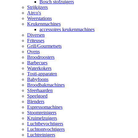
Bosch stofzuigers
Strijkijzers
Airco's
Weerstations
Keukenmachines
accessoires keukenmachines
Diversen
Friteuses
Grill/Gourmetsets
Ovens
Broodroosters
Barbecues
Waterkokers
Tosti-apparaten
Babyfoons
Broodbakmachines
Sfeerhaarden
Speelgoed
Blenders
Espressomachines
Stoomreinigers
Kruimelzuigers
Luchtbevochtigers
Luchtontvochtigers
Luchtreinigers