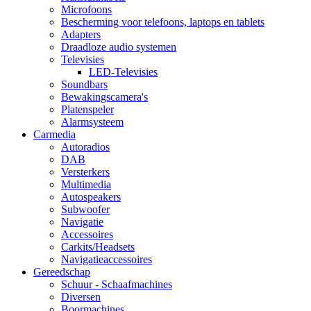
Microfoons
Bescherming voor telefoons, laptops en tablets
Adapters
Draadloze audio systemen
Televisies
LED-Televisies
Soundbars
Bewakingscamera's
Platenspeler
Alarmsysteem
Carmedia
Autoradios
DAB
Versterkers
Multimedia
Autospeakers
Subwoofer
Navigatie
Accessoires
Carkits/Headsets
Navigatieaccessoires
Gereedschap
Schuur - Schaafmachines
Diversen
Boormachines