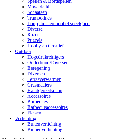
Spellen & Bordspellen
Maya de bij
Schaatsen
Trampolines
Loop, fiets en hobbel speelgoed
Diverse
Razor
Puzzels
Hobby en Creatief
Outdoor
Hogedrukreinigers
Onderhoud/Diversen
Beregening
Diversen
Terrasverwarmer
Grasmaaiers
Handgereedschap
Accessoires
Barbecues
Barbecueaccessoires
Fietsen
Verlichting
Buitenverlichting
Binnenverlichting