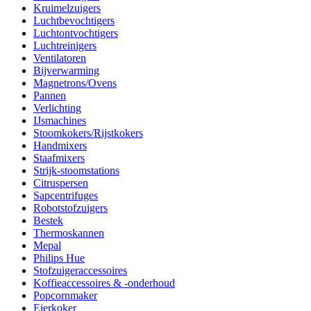
Kruimelzuigers
Luchtbevochtigers
Luchtontvochtigers
Luchtreinigers
Ventilatoren
Bijverwarming
Magnetrons/Ovens
Pannen
Verlichting
IJsmachines
Stoomkokers/Rijstkokers
Handmixers
Staafmixers
Strijk-stoomstations
Citruspersen
Sapcentrifuges
Robotstofzuigers
Bestek
Thermoskannen
Mepal
Philips Hue
Stofzuigeraccessoires
Koffieaccessoires & -onderhoud
Popcornmaker
Eierkoker