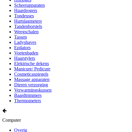
Scheerapparaten
Haardrogers
Tondeuses
Hartslagmeters
Tandenborstels
Weegschalen
Tassen
Ladyshaves
Epilators
Voetenbaden
Haarstylers
Elektrische dekens
Manicure/ Pedicure
Cosmeticaspiegels
Massage apparaten
Dieren verzorging
Verwarmingskussen
Baardtrimmers
Thermometers
Computer
Overig