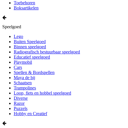
Toebehoren
Boksartikelen
Speelgoed
Lego
Buiten Speelgoed
Binnen speelgoed
Radiografisch bestuurbaar speelgoed
Educatief speelgoed
Playmobil
Cars
Spellen & Bordspellen
Maya de bij
Schaatsen
Trampolines
Loop, fiets en hobbel speelgoed
Diverse
Razor
Puzzels
Hobby en Creatief