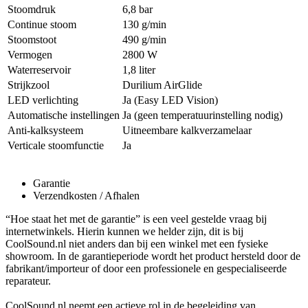
Stoomdruk
6,8 bar
Continue stoom
130 g/min
Stoomstoot
490 g/min
Vermogen
2800 W
Waterreservoir
1,8 liter
Strijkzool
Durilium AirGlide
LED verlichting
Ja (Easy LED Vision)
Automatische instellingen
Ja (geen temperatuurinstelling nodig)
Anti-kalksysteem
Uitneembare kalkverzamelaar
Verticale stoomfunctie
Ja
Garantie
Verzendkosten / Afhalen
“Hoe staat het met de garantie” is een veel gestelde vraag bij
internetwinkels. Hierin kunnen we helder zijn, dit is bij
CoolSound.nl niet anders dan bij een winkel met een fysieke
showroom. In de garantieperiode wordt het product hersteld door de
fabrikant/importeur of door een professionele en gespecialiseerde
reparateur.
CoolSound.nl neemt een actieve rol in de begeleiding van