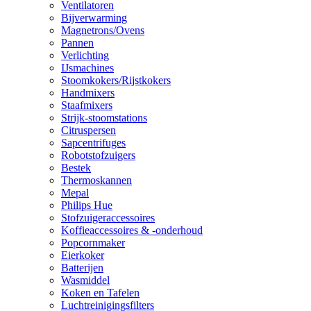
Ventilatoren
Bijverwarming
Magnetrons/Ovens
Pannen
Verlichting
IJsmachines
Stoomkokers/Rijstkokers
Handmixers
Staafmixers
Strijk-stoomstations
Citruspersen
Sapcentrifuges
Robotstofzuigers
Bestek
Thermoskannen
Mepal
Philips Hue
Stofzuigeraccessoires
Koffieaccessoires & -onderhoud
Popcornmaker
Eierkoker
Batterijen
Wasmiddel
Koken en Tafelen
Luchtreinigingsfilters