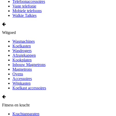
Telefoonaccessoires
Vaste telefonie
Mobiele telefoons
Walkie Talkies
Witgoed
Wasmachines
Koelkasten
Wasdrogers
Afzuigkappen
Kookplaten
Inbouw Magnetrons
Magnetrons
Ovens
Accessoires
Wijnkasten
Koelkast accessoires
Fitness en kracht
Krachtapparaten