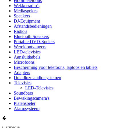
Hoofdtelefoons
Wekkerradio's
Mediaspelers
Speakers
DJ-Equipment
Afstandsbedieningen
Radio's
Bluetooth Speakers
Portable DVD-Spelers
Wereldontvangers
LED-televisies
Aansluitkabels
Microfoons
Bescherming voor telefoons, laptops en tablets
Adapters
Draadloze audio systemen
Televisies
LED-Televisies
Soundbars
Bewakingscamera's
Platenspeler
Alarmsysteem
Carmedia