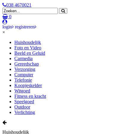
038 4670021
0
login
registreren
×
Huishoudelijk
Foto en Video
Beeld en Geluid
Carmedia
Gereedschap
Verzorging
Computer
Telefonie
Koopjeskelder
Witgoed
Fitness en kracht
Speelgoed
Outdoor
Verlichting
Huishoudelijk