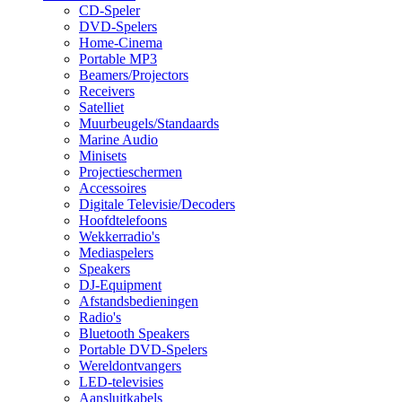
CD-Speler
DVD-Spelers
Home-Cinema
Portable MP3
Beamers/Projectors
Receivers
Satelliet
Muurbeugels/Standaards
Marine Audio
Minisets
Projectieschermen
Accessoires
Digitale Televisie/Decoders
Hoofdtelefoons
Wekkerradio's
Mediaspelers
Speakers
DJ-Equipment
Afstandsbedieningen
Radio's
Bluetooth Speakers
Portable DVD-Spelers
Wereldontvangers
LED-televisies
Aansluitkabels