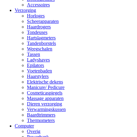
Accessoires
Verzorging
Horloges
Scheerapparaten
Haardrogers
Tondeuses
Hartslagmeters
Tandenborstels
Weegschalen
Tassen
Ladyshaves
Epilators
Voetenbaden
Haarstylers
Elektrische dekens
Manicure/ Pedicure
Cosmeticaspiegels
Massage apparaten
Dieren verzorging
Verwarmingskussen
Baardtrimmers
Thermometers
Computer
Overig
Powerbank