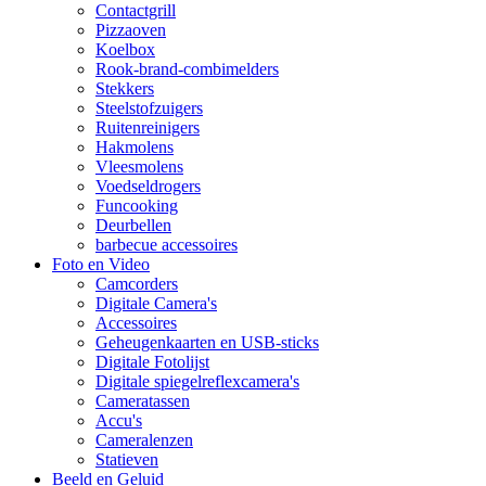
Contactgrill
Pizzaoven
Koelbox
Rook-brand-combimelders
Stekkers
Steelstofzuigers
Ruitenreinigers
Hakmolens
Vleesmolens
Voedseldrogers
Funcooking
Deurbellen
barbecue accessoires
Foto en Video
Camcorders
Digitale Camera's
Accessoires
Geheugenkaarten en USB-sticks
Digitale Fotolijst
Digitale spiegelreflexcamera's
Cameratassen
Accu's
Cameralenzen
Statieven
Beeld en Geluid