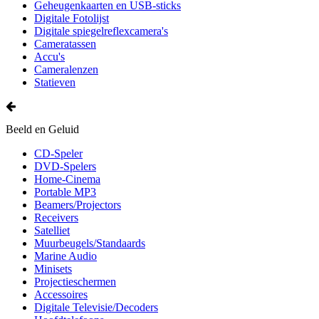
Geheugenkaarten en USB-sticks
Digitale Fotolijst
Digitale spiegelreflexcamera's
Cameratassen
Accu's
Cameralenzen
Statieven
Beeld en Geluid
CD-Speler
DVD-Spelers
Home-Cinema
Portable MP3
Beamers/Projectors
Receivers
Satelliet
Muurbeugels/Standaards
Marine Audio
Minisets
Projectieschermen
Accessoires
Digitale Televisie/Decoders