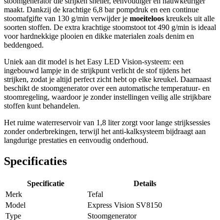
stoomgenerator die strijken sneller, eenvoudiger en nauwkeuriger
maakt. Dankzij de krachtige 6,8 bar pompdruk en een continue
stoomafgifte van 130 g/min verwijder je
moeiteloos
kreukels uit alle
soorten stoffen. De extra krachtige stoomstoot tot 490 g/min is ideaal
voor hardnekkige plooien en dikke materialen zoals denim en
beddengoed.
Uniek aan dit model is het Easy LED Vision-systeem: een
ingebouwd lampje in de strijkpunt verlicht de stof tijdens het
strijken, zodat je altijd perfect zicht hebt op elke kreukel. Daarnaast
beschikt de stoomgenerator over een automatische temperatuur- en
stoomregeling, waardoor je zonder instellingen veilig alle strijkbare
stoffen kunt behandelen.
Het ruime waterreservoir van 1,8 liter zorgt voor lange strijksessies
zonder onderbrekingen, terwijl het anti-kalksysteem bijdraagt aan
langdurige prestaties en eenvoudig onderhoud.
Specificaties
Specificatie
Details
Merk
Tefal
Model
Express Vision SV8150
Type
Stoomgenerator