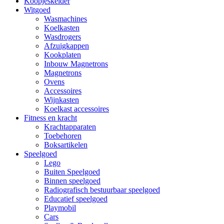
Koopjeskelder
Witgoed
Wasmachines
Koelkasten
Wasdrogers
Afzuigkappen
Kookplaten
Inbouw Magnetrons
Magnetrons
Ovens
Accessoires
Wijnkasten
Koelkast accessoires
Fitness en kracht
Krachtapparaten
Toebehoren
Boksartikelen
Speelgoed
Lego
Buiten Speelgoed
Binnen speelgoed
Radiografisch bestuurbaar speelgoed
Educatief speelgoed
Playmobil
Cars