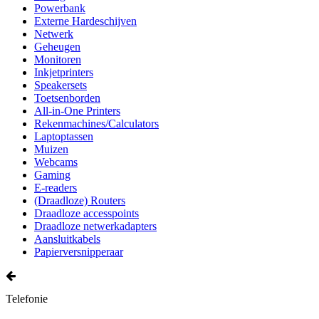
Powerbank
Externe Hardeschijven
Netwerk
Geheugen
Monitoren
Inkjetprinters
Speakersets
Toetsenborden
All-in-One Printers
Rekenmachines/Calculators
Laptoptassen
Muizen
Webcams
Gaming
E-readers
(Draadloze) Routers
Draadloze accesspoints
Draadloze netwerkadapters
Aansluitkabels
Papierversnipperaar
Telefonie