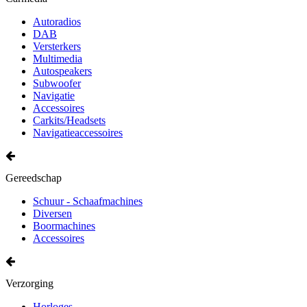
Autoradios
DAB
Versterkers
Multimedia
Autospeakers
Subwoofer
Navigatie
Accessoires
Carkits/Headsets
Navigatieaccessoires
Gereedschap
Schuur - Schaafmachines
Diversen
Boormachines
Accessoires
Verzorging
Horloges