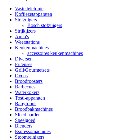
Vaste telefonie
Koffiezetapparaten
Stofzuigers
Bosch stofzuigers
Strijkijzers
Airco's
Weerstations
Keukenmachines
accessoires keukenmachines
Diversen
Friteuses
Grill/Gourmetsets
Ovens
Broodroosters
Barbecues
Waterkokers
Tosti-apparaten
Babyfoons
Broodbakmachines
Sfeerhaarden
Speelgoed
Blenders
Espressomachines
Stoomreinigers