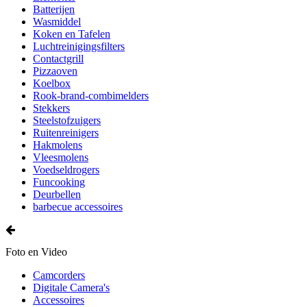
Batterijen
Wasmiddel
Koken en Tafelen
Luchtreinigingsfilters
Contactgrill
Pizzaoven
Koelbox
Rook-brand-combimelders
Stekkers
Steelstofzuigers
Ruitenreinigers
Hakmolens
Vleesmolens
Voedseldrogers
Funcooking
Deurbellen
barbecue accessoires
Foto en Video
Camcorders
Digitale Camera's
Accessoires