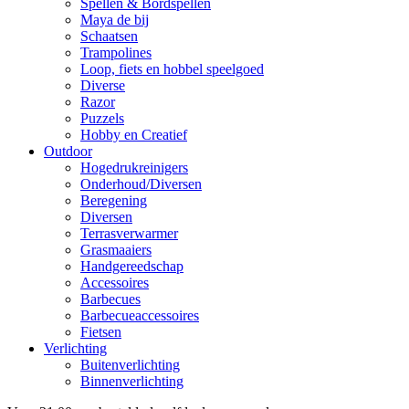
Spellen & Bordspellen
Maya de bij
Schaatsen
Trampolines
Loop, fiets en hobbel speelgoed
Diverse
Razor
Puzzels
Hobby en Creatief
Outdoor
Hogedrukreinigers
Onderhoud/Diversen
Beregening
Diversen
Terrasverwarmer
Grasmaaiers
Handgereedschap
Accessoires
Barbecues
Barbecueaccessoires
Fietsen
Verlichting
Buitenverlichting
Binnenverlichting