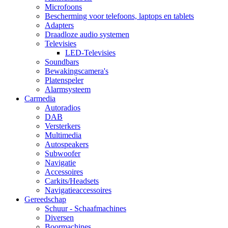
Microfoons
Bescherming voor telefoons, laptops en tablets
Adapters
Draadloze audio systemen
Televisies
LED-Televisies
Soundbars
Bewakingscamera's
Platenspeler
Alarmsysteem
Carmedia
Autoradios
DAB
Versterkers
Multimedia
Autospeakers
Subwoofer
Navigatie
Accessoires
Carkits/Headsets
Navigatieaccessoires
Gereedschap
Schuur - Schaafmachines
Diversen
Boormachines