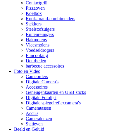
Contactgrill
Pizzaoven
Koelbox
Rook-brand-combimelders
Stekkers
Steelstofzuigers
Ruitenreinigers
Hakmolens
Vleesmolens
Voedseldrogers
Funcooking
Deurbellen
barbecue accessoires
Foto en Video
Camcorders
Digitale Camera's
Accessoires
Geheugenkaarten en USB-sticks
Digitale Fotolijst
Digitale spiegelreflexcamera's
Cameratassen
Accu's
Cameralenzen
Statieven
Beeld en Geluid