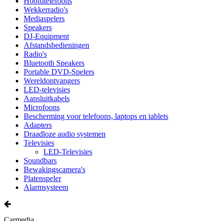
Hoofdtelefoons
Wekkerradio's
Mediaspelers
Speakers
DJ-Equipment
Afstandsbedieningen
Radio's
Bluetooth Speakers
Portable DVD-Spelers
Wereldontvangers
LED-televisies
Aansluitkabels
Microfoons
Bescherming voor telefoons, laptops en tablets
Adapters
Draadloze audio systemen
Televisies
LED-Televisies
Soundbars
Bewakingscamera's
Platenspeler
Alarmsysteem
Carmedia