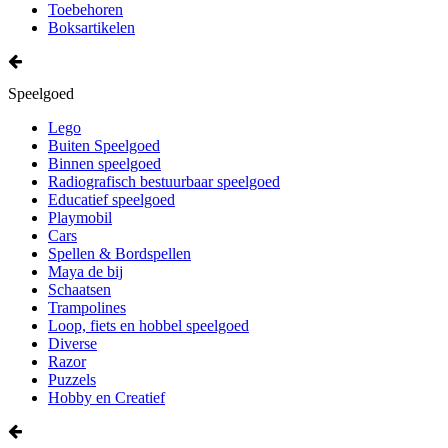
Toebehoren
Boksartikelen
Speelgoed
Lego
Buiten Speelgoed
Binnen speelgoed
Radiografisch bestuurbaar speelgoed
Educatief speelgoed
Playmobil
Cars
Spellen & Bordspellen
Maya de bij
Schaatsen
Trampolines
Loop, fiets en hobbel speelgoed
Diverse
Razor
Puzzels
Hobby en Creatief