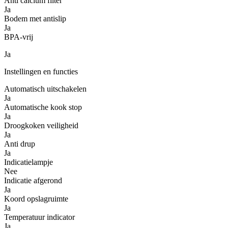
Anti calcium filter
Ja
Bodem met antislip
Ja
BPA-vrij
Ja
Instellingen en functies
Automatisch uitschakelen
Ja
Automatische kook stop
Ja
Droogkoken veiligheid
Ja
Anti drup
Ja
Indicatielampje
Nee
Indicatie afgerond
Ja
Koord opslagruimte
Ja
Temperatuur indicator
Ja