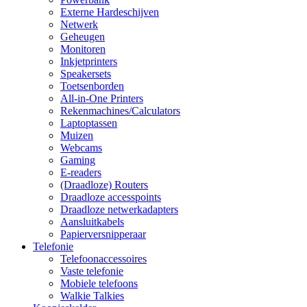
Externe Hardeschijven
Netwerk
Geheugen
Monitoren
Inkjetprinters
Speakersets
Toetsenborden
All-in-One Printers
Rekenmachines/Calculators
Laptoptassen
Muizen
Webcams
Gaming
E-readers
(Draadloze) Routers
Draadloze accesspoints
Draadloze netwerkadapters
Aansluitkabels
Papierversnipperaar
Telefonie
Telefoonaccessoires
Vaste telefonie
Mobiele telefoons
Walkie Talkies