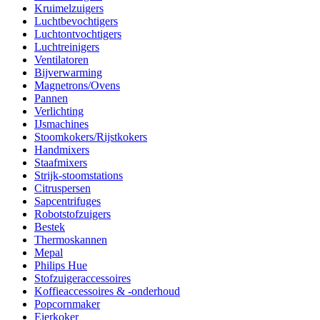
Kruimelzuigers
Luchtbevochtigers
Luchtontvochtigers
Luchtreinigers
Ventilatoren
Bijverwarming
Magnetrons/Ovens
Pannen
Verlichting
IJsmachines
Stoomkokers/Rijstkokers
Handmixers
Staafmixers
Strijk-stoomstations
Citruspersen
Sapcentrifuges
Robotstofzuigers
Bestek
Thermoskannen
Mepal
Philips Hue
Stofzuigeraccessoires
Koffieaccessoires & -onderhoud
Popcornmaker
Eierkoker