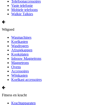
Telefoonaccessoires
Vaste telefonie
Mobiele telefoons
Walkie Talkies
Witgoed
Wasmachines
Koelkasten
Wasdrogers
Afzuigkappen
Kookplaten
Inbouw Magnetrons
Magnetrons
Ovens
Accessoires
Wijnkasten
Koelkast accessoires
Fitness en kracht
Krachtapparaten