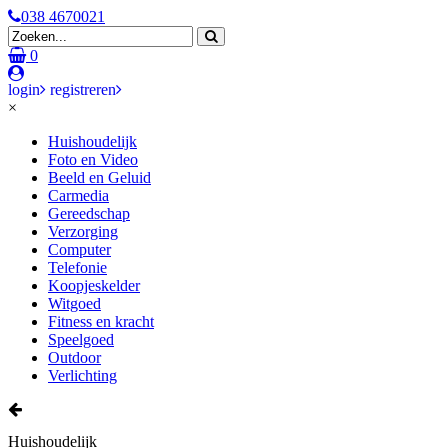
038 4670021
0
login
registreren
×
Huishoudelijk
Foto en Video
Beeld en Geluid
Carmedia
Gereedschap
Verzorging
Computer
Telefonie
Koopjeskelder
Witgoed
Fitness en kracht
Speelgoed
Outdoor
Verlichting
Huishoudelijk