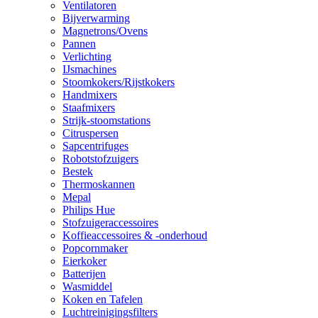
Ventilatoren
Bijverwarming
Magnetrons/Ovens
Pannen
Verlichting
IJsmachines
Stoomkokers/Rijstkokers
Handmixers
Staafmixers
Strijk-stoomstations
Citruspersen
Sapcentrifuges
Robotstofzuigers
Bestek
Thermoskannen
Mepal
Philips Hue
Stofzuigeraccessoires
Koffieaccessoires & -onderhoud
Popcornmaker
Eierkoker
Batterijen
Wasmiddel
Koken en Tafelen
Luchtreinigingsfilters