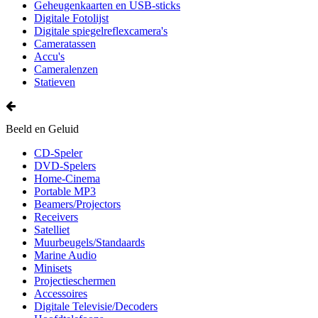
Geheugenkaarten en USB-sticks
Digitale Fotolijst
Digitale spiegelreflexcamera's
Cameratassen
Accu's
Cameralenzen
Statieven
Beeld en Geluid
CD-Speler
DVD-Spelers
Home-Cinema
Portable MP3
Beamers/Projectors
Receivers
Satelliet
Muurbeugels/Standaards
Marine Audio
Minisets
Projectieschermen
Accessoires
Digitale Televisie/Decoders