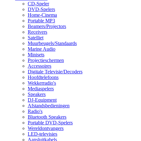
CD-Speler
DVD-Spelers
Home-Cinema
Portable MP3
Beamers/Projectors
Receivers
Satelliet
Muurbeugels/Standaards
Marine Audio
Minisets
Projectieschermen
Accessoires
Digitale Televisie/Decoders
Hoofdtelefoons
Wekkerradio's
Mediaspelers
Speakers
DJ-Equipment
Afstandsbedieningen
Radio's
Bluetooth Speakers
Portable DVD-Spelers
Wereldontvangers
LED-televisies
Aansluitkabels