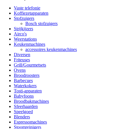
Vaste telefonie
Koffiezetapparaten
Stofzuigers
Bosch stofzuigers
Strijkijzers
Airco's
Weerstations
Keukenmachines
accessoires keukenmachines
Diversen
Friteuses
Grill/Gourmetsets
Ovens
Broodroosters
Barbecues
Waterkokers
Tosti-apparaten
Babyfoons
Broodbakmachines
Sfeerhaarden
Speelgoed
Blenders
Espressomachines
Stoomreinigers