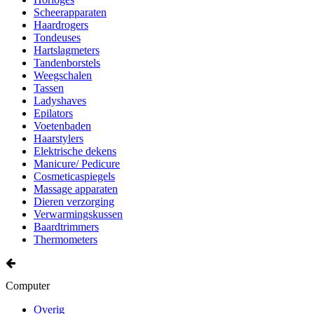
Scheerapparaten
Haardrogers
Tondeuses
Hartslagmeters
Tandenborstels
Weegschalen
Tassen
Ladyshaves
Epilators
Voetenbaden
Haarstylers
Elektrische dekens
Manicure/ Pedicure
Cosmeticaspiegels
Massage apparaten
Dieren verzorging
Verwarmingskussen
Baardtrimmers
Thermometers
Computer
Overig