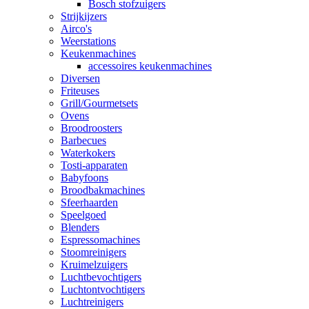
Bosch stofzuigers
Strijkijzers
Airco's
Weerstations
Keukenmachines
accessoires keukenmachines
Diversen
Friteuses
Grill/Gourmetsets
Ovens
Broodroosters
Barbecues
Waterkokers
Tosti-apparaten
Babyfoons
Broodbakmachines
Sfeerhaarden
Speelgoed
Blenders
Espressomachines
Stoomreinigers
Kruimelzuigers
Luchtbevochtigers
Luchtontvochtigers
Luchtreinigers