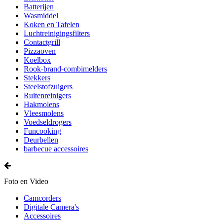
Batterijen
Wasmiddel
Koken en Tafelen
Luchtreinigingsfilters
Contactgrill
Pizzaoven
Koelbox
Rook-brand-combimelders
Stekkers
Steelstofzuigers
Ruitenreinigers
Hakmolens
Vleesmolens
Voedseldrogers
Funcooking
Deurbellen
barbecue accessoires
Foto en Video
Camcorders
Digitale Camera's
Accessoires