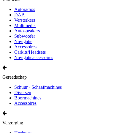
Autoradios
DAB
Versterkers
Multimedia
Autospeakers
Subwoofer
Navigatie
Accessoires
Carkits/Headsets
Navigatieaccessoires
Gereedschap
Schuur - Schaafmachines
Diversen
Boormachines
Accessoires
Verzorging
Horloges