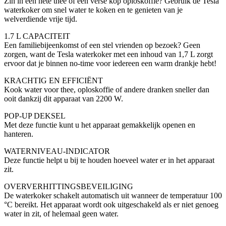
Zin in een hete thee of een verse kop oploskoffie? Gebruik de Tesla
waterkoker om snel water te koken en te genieten van je
welverdiende vrije tijd.
1.7 L CAPACITEIT
Een familiebijeenkomst of een stel vrienden op bezoek? Geen
zorgen, want de Tesla waterkoker met een inhoud van 1,7 L zorgt
ervoor dat je binnen no-time voor iedereen een warm drankje hebt!
KRACHTIG EN EFFICIËNT
Kook water voor thee, oploskoffie of andere dranken sneller dan
ooit dankzij dit apparaat van 2200 W.
POP-UP DEKSEL
Met deze functie kunt u het apparaat gemakkelijk openen en
hanteren.
WATERNIVEAU-INDICATOR
Deze functie helpt u bij te houden hoeveel water er in het apparaat
zit.
OVERVERHITTINGSBEVEILIGING
De waterkoker schakelt automatisch uit wanneer de temperatuur 100
°C bereikt. Het apparaat wordt ook uitgeschakeld als er niet genoeg
water in zit, of helemaal geen water.