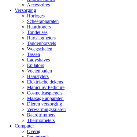
Accessoires
Verzorging
Horloges
Scheerapparaten
Haardrogers
Tondeuses
Hartslagmeters
Tandenborstels
Weegschalen
Tassen
Ladyshaves
Epilators
Voetenbaden
Haarstylers
Elektrische dekens
Manicure/ Pedicure
Cosmeticaspiegels
Massage apparaten
Dieren verzorging
Verwarmingskussen
Baardtrimmers
Thermometers
Computer
Overig
Powerbank