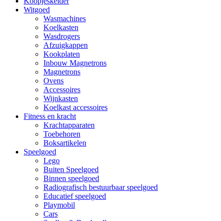
Koopjeskelder
Witgoed
Wasmachines
Koelkasten
Wasdrogers
Afzuigkappen
Kookplaten
Inbouw Magnetrons
Magnetrons
Ovens
Accessoires
Wijnkasten
Koelkast accessoires
Fitness en kracht
Krachtapparaten
Toebehoren
Boksartikelen
Speelgoed
Lego
Buiten Speelgoed
Binnen speelgoed
Radiografisch bestuurbaar speelgoed
Educatief speelgoed
Playmobil
Cars