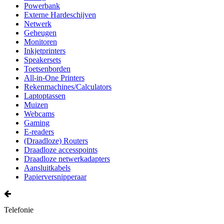
Powerbank
Externe Hardeschijven
Netwerk
Geheugen
Monitoren
Inkjetprinters
Speakersets
Toetsenborden
All-in-One Printers
Rekenmachines/Calculators
Laptoptassen
Muizen
Webcams
Gaming
E-readers
(Draadloze) Routers
Draadloze accesspoints
Draadloze netwerkadapters
Aansluitkabels
Papierversnipperaar
Telefonie