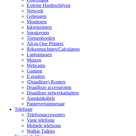
Externe Hardeschijven
Netwerk
Geheugen
Monitoren
Inkjetprinters
Speakersets
Toetsenborden
All-in-One Printers
Rekenmachines/Calculators
Laptoptassen
Muizen
Webcams
Gaming
E-readers
(Draadloze) Routers
Draadloze accesspoints
Draadloze netwerkadapters
Aansluitkabels
Papierversnipperaar
Telefonie
Telefoonaccessoires
Vaste telefonie
Mobiele telefoons
Walkie Talkies