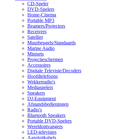
CD-Speler
DVD-Spelers
Home-Cinema
Portable MP3
Beamers/Projectors
Receivers
Satelliet
Muurbeugels/Standaards
Marine Audio
Minisets
Projectieschermen
Accessoires
Digitale Televisie/Decoders
Hoofdtelefoons
Wekkerradio's
Mediaspelers
Speakers
DJ-Equipment
Afstandsbedieningen
Radio's
Bluetooth Speakers
Portable DVD-Spelers
Wereldontvangers
LED-televisies
Aansluitkabels