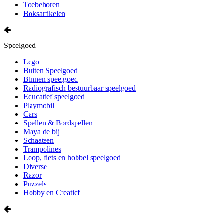
Toebehoren
Boksartikelen
Speelgoed
Lego
Buiten Speelgoed
Binnen speelgoed
Radiografisch bestuurbaar speelgoed
Educatief speelgoed
Playmobil
Cars
Spellen & Bordspellen
Maya de bij
Schaatsen
Trampolines
Loop, fiets en hobbel speelgoed
Diverse
Razor
Puzzels
Hobby en Creatief