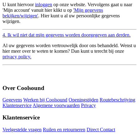
U kunt hiervoor
inloggen
op onze website. Vervolgens gaat u naar
'Mijn account' vanuit hier klikt u op
'Mijn gegevens
bekijken/wijzigen'
. Hier kunt u al uw persoonlijke gegevens
wijzigen.
4. Ik wil niet dat mijn gegevens worden doorgegeven aan derden.
Al uw gegevens worden vertrouwelijk door ons behandeld. Wenst u
hier meer over te weten te komen? Dan kunt u terecht bij onze
privacy policy.
Over Coolsound
Gegevens
Werken bij Coolsound
Openingstijden
Routebeschrijving
Klantenservice
Algemene voorwaarden
Privacy
Klantenservice
Veelgestelde vragen
Ruilen en retourneren
Direct Contact