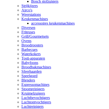
Bosch stofzuigers
Strijkijzers
Airco's
Weerstations
Keukenmachines
accessoires keukenmachines
Diversen
Friteuses
Grill/Gourmetsets
Ovens
Broodroosters
Barbecues
Waterkokers
Tosti-apparaten
Babyfoons
Broodbakmachines
Sfeerhaarden
Speelgoed
Blenders
Espressomachines
Stoomreinigers
Kruimelzuigers
Luchtbevochtigers
Luchtontvochtigers
Luchtreinigers