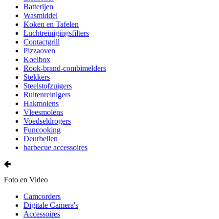
Batterijen
Wasmiddel
Koken en Tafelen
Luchtreinigingsfilters
Contactgrill
Pizzaoven
Koelbox
Rook-brand-combimelders
Stekkers
Steelstofzuigers
Ruitenreinigers
Hakmolens
Vleesmolens
Voedseldrogers
Funcooking
Deurbellen
barbecue accessoires
Foto en Video
Camcorders
Digitale Camera's
Accessoires