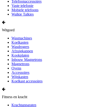
Telefoonaccessoires
Vaste telefonie
Mobiele telefoons
Walkie Talkies
Witgoed
Wasmachines
Koelkasten
Wasdrogers
Afzuigkappen
Kookplaten
Inbouw Magnetrons
Magnetrons
Ovens
Accessoires
Wijnkasten
Koelkast accessoires
Fitness en kracht
Krachtapparaten