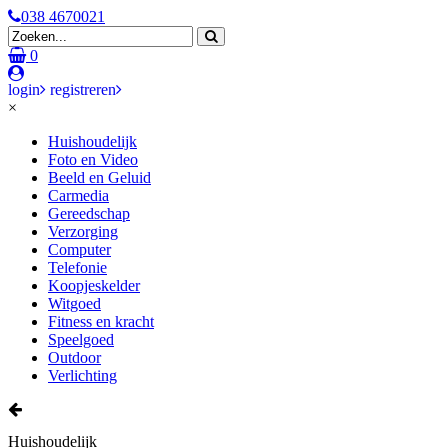
038 4670021
0
login
registreren
×
Huishoudelijk
Foto en Video
Beeld en Geluid
Carmedia
Gereedschap
Verzorging
Computer
Telefonie
Koopjeskelder
Witgoed
Fitness en kracht
Speelgoed
Outdoor
Verlichting
Huishoudelijk