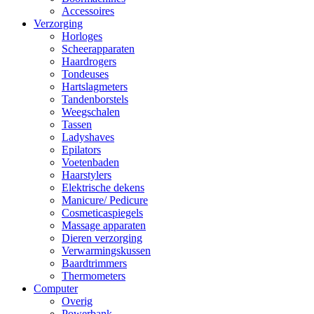
Accessoires
Verzorging
Horloges
Scheerapparaten
Haardrogers
Tondeuses
Hartslagmeters
Tandenborstels
Weegschalen
Tassen
Ladyshaves
Epilators
Voetenbaden
Haarstylers
Elektrische dekens
Manicure/ Pedicure
Cosmeticaspiegels
Massage apparaten
Dieren verzorging
Verwarmingskussen
Baardtrimmers
Thermometers
Computer
Overig
Powerbank