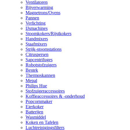
Ventilatoren
Bijverwarming
Magnetrons/Ovens
Pannen
Verlichting
IJsmachines
Stoomkokers/Rijstkokers
Handmixers
Staafmixers
Strijk-stoomstations
Citruspersen
Sapcentrifuges
Robotstofzuigers
Bestek
Thermoskannen
Mepal
Philips Hue
Stofzuigeraccessoires
Koffieaccessoires & -onderhoud
Popcornmaker
Eierkoker
Batterijen
Wasmiddel
Koken en Tafelen
Luchtreinigingsfilters