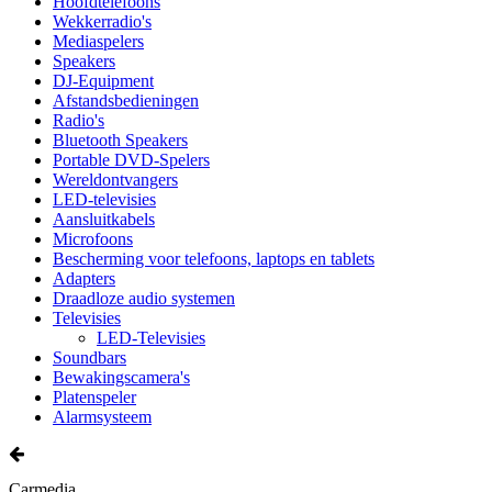
Hoofdtelefoons
Wekkerradio's
Mediaspelers
Speakers
DJ-Equipment
Afstandsbedieningen
Radio's
Bluetooth Speakers
Portable DVD-Spelers
Wereldontvangers
LED-televisies
Aansluitkabels
Microfoons
Bescherming voor telefoons, laptops en tablets
Adapters
Draadloze audio systemen
Televisies
LED-Televisies
Soundbars
Bewakingscamera's
Platenspeler
Alarmsysteem
Carmedia