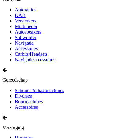
Autoradios
DAB
Versterkers
Multimedia
Autospeakers
Subwoofer
Navigatie
Accessoires
Carkits/Headsets
Navigatieaccessoires
Gereedschap
Schuur - Schaafmachines
Diversen
Boormachines
Accessoires
Verzorging
Horloges