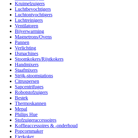
Kruimelzuigers
Luchtbevochtigers
Luchtontvochtigers
Luchtreinigers
Ventilatoren
Bijverwarming
Magnetrons/Ovens
Pannen
Verlichting
IJsmachines
Stoomkokers/Rijstkokers
Handmixers
Staafmixers
Strijk-stoomstations
Citruspersen
Sapcentrifuges
Robotstofzuigers
Bestek
Thermoskannen
Mepal
Philips Hue
Stofzuigeraccessoires
Koffieaccessoires & -onderhoud
Popcornmaker
Eierkoker