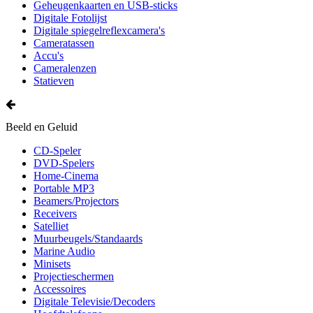
Geheugenkaarten en USB-sticks
Digitale Fotolijst
Digitale spiegelreflexcamera's
Cameratassen
Accu's
Cameralenzen
Statieven
Beeld en Geluid
CD-Speler
DVD-Spelers
Home-Cinema
Portable MP3
Beamers/Projectors
Receivers
Satelliet
Muurbeugels/Standaards
Marine Audio
Minisets
Projectieschermen
Accessoires
Digitale Televisie/Decoders