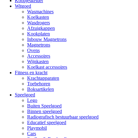
Koopjeskelder
Witgoed
Wasmachines
Koelkasten
Wasdrogers
Afzuigkappen
Kookplaten
Inbouw Magnetrons
Magnetrons
Ovens
Accessoires
Wijnkasten
Koelkast accessoires
Fitness en kracht
Krachtapparaten
Toebehoren
Boksartikelen
Speelgoed
Lego
Buiten Speelgoed
Binnen speelgoed
Radiografisch bestuurbaar speelgoed
Educatief speelgoed
Playmobil
Cars