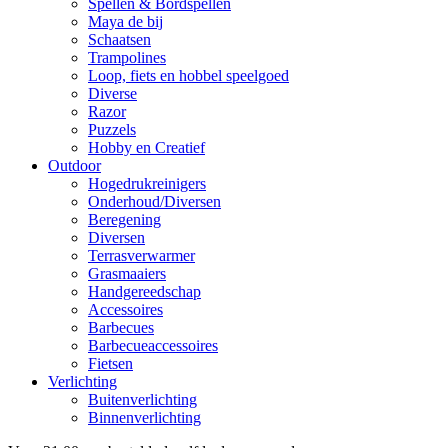
Spellen & Bordspellen
Maya de bij
Schaatsen
Trampolines
Loop, fiets en hobbel speelgoed
Diverse
Razor
Puzzels
Hobby en Creatief
Outdoor
Hogedrukreinigers
Onderhoud/Diversen
Beregening
Diversen
Terrasverwarmer
Grasmaaiers
Handgereedschap
Accessoires
Barbecues
Barbecueaccessoires
Fietsen
Verlichting
Buitenverlichting
Binnenverlichting