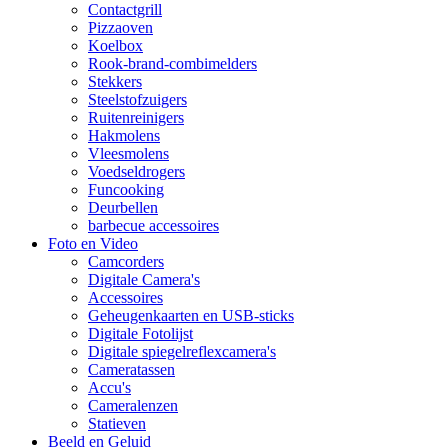
Contactgrill
Pizzaoven
Koelbox
Rook-brand-combimelders
Stekkers
Steelstofzuigers
Ruitenreinigers
Hakmolens
Vleesmolens
Voedseldrogers
Funcooking
Deurbellen
barbecue accessoires
Foto en Video
Camcorders
Digitale Camera's
Accessoires
Geheugenkaarten en USB-sticks
Digitale Fotolijst
Digitale spiegelreflexcamera's
Cameratassen
Accu's
Cameralenzen
Statieven
Beeld en Geluid