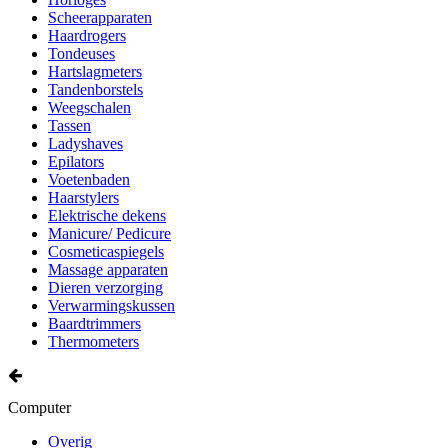
Scheerapparaten
Haardrogers
Tondeuses
Hartslagmeters
Tandenborstels
Weegschalen
Tassen
Ladyshaves
Epilators
Voetenbaden
Haarstylers
Elektrische dekens
Manicure/ Pedicure
Cosmeticaspiegels
Massage apparaten
Dieren verzorging
Verwarmingskussen
Baardtrimmers
Thermometers
Computer
Overig