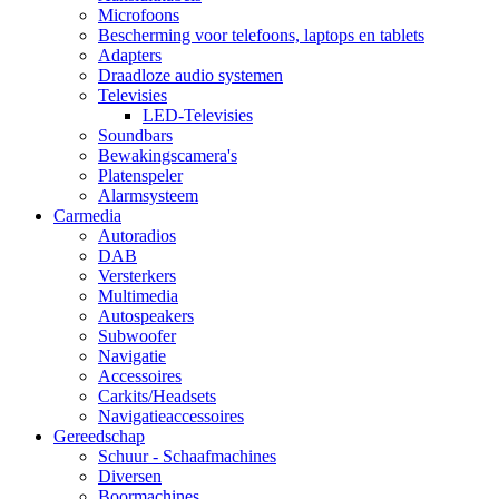
Microfoons
Bescherming voor telefoons, laptops en tablets
Adapters
Draadloze audio systemen
Televisies
LED-Televisies
Soundbars
Bewakingscamera's
Platenspeler
Alarmsysteem
Carmedia
Autoradios
DAB
Versterkers
Multimedia
Autospeakers
Subwoofer
Navigatie
Accessoires
Carkits/Headsets
Navigatieaccessoires
Gereedschap
Schuur - Schaafmachines
Diversen
Boormachines