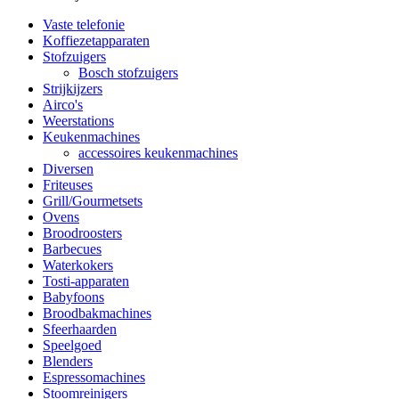
Vaste telefonie
Koffiezetapparaten
Stofzuigers
Bosch stofzuigers
Strijkijzers
Airco's
Weerstations
Keukenmachines
accessoires keukenmachines
Diversen
Friteuses
Grill/Gourmetsets
Ovens
Broodroosters
Barbecues
Waterkokers
Tosti-apparaten
Babyfoons
Broodbakmachines
Sfeerhaarden
Speelgoed
Blenders
Espressomachines
Stoomreinigers