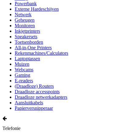
Powerbank
Externe Hardeschijven
Netwerk
Geheugen
Monitoren
Inkjetprinters
Speakersets
Toetsenborden
All-in-One Printers
Rekenmachines/Calculators
Laptoptassen
Muizen
Webcams
Gaming
E-readers
(Draadloze) Routers
Draadloze accesspoints
Draadloze netwerkadapters
Aansluitkabels
Papierversnipperaar
Telefonie